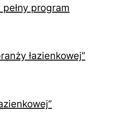
y pełny program
ranży łazienkowej”
azienkowej”