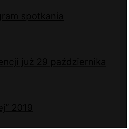
gram spotkania
encji już 29 października
ej” 2019