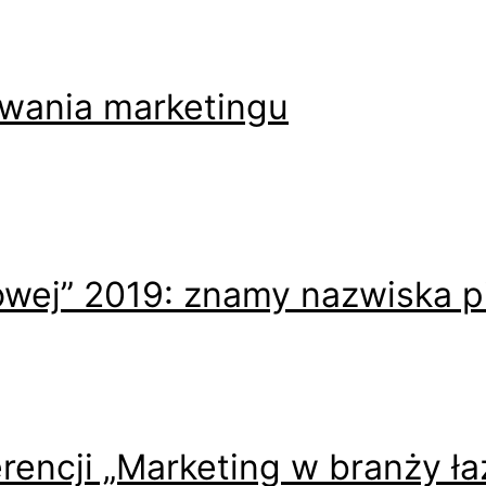
wania marketingu
kowej” 2019: znamy nazwiska 
erencji „Marketing w branży ł