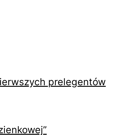
pierwszych prelegentów
azienkowej”