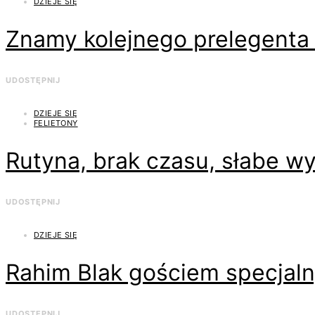
DZIEJE SIĘ
Znamy kolejnego prelegenta 
UDOSTĘPNIJ
DZIEJE SIĘ
FELIETONY
Rutyna, brak czasu, słabe w
UDOSTĘPNIJ
DZIEJE SIĘ
Rahim Blak gościem specjaln
UDOSTĘPNIJ