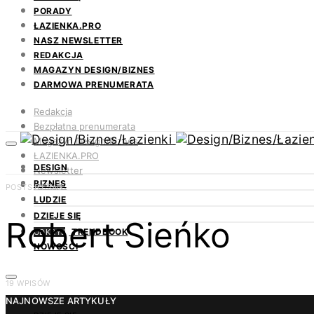
PORADY
ŁAZIENKA.PRO
NASZ NEWSLETTER
REDAKCJA
MAGAZYN DESIGN/BIZNES
DARMOWA PRENUMERATA
Redakcja
Bezpłatna prenumerata
Magazyn Design/Biznes
ŁAZIENKA.PRO
DESIGN
Newsletter
BIZNES
Kontakt
POSTS BY TAG
LUDZIE
DZIEJE SIĘ
Robert Sieńko
TRENDBOOK
ODKRYJ
NOWOŚCI
19 WPISÓW
NAJNOWSZE ARTYKUŁY