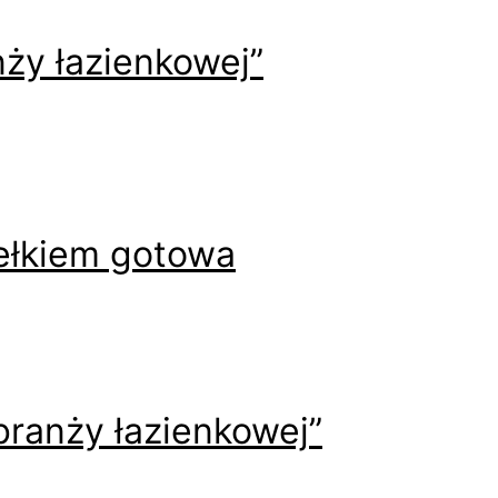
ży łazienkowej”
dełkiem gotowa
branży łazienkowej”