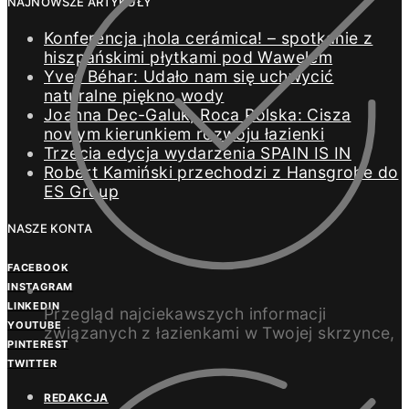
NAJNOWSZE ARTYKUŁY
Konferencja ¡hola cerámica! – spotkanie z
hiszpańskimi płytkami pod Wawelem
Yves Béhar: Udało nam się uchwycić
naturalne piękno wody
Joanna Dec-Galuk, Roca Polska: Cisza
nowym kierunkiem rozwoju łazienki
Trzecia edycja wydarzenia SPAIN IS IN
Robert Kamiński przechodzi z Hansgrohe do
ES Group
NASZE KONTA
FACEBOOK
INSTAGRAM
LINKEDIN
Przegląd najciekawszych informacji
YOUTUBE
związanych z łazienkami w Twojej skrzynce,
PINTEREST
TWITTER
REDAKCJA