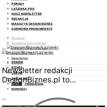
PORADY
ŁAZIENKA.PRO
NASZ NEWSLETTER
REDAKCJA
MAGAZYN DESIGN/BIZNES
DARMOWA PRENUMERATA
Redakcja
Bezpłatna prenumerata
Magazyn Design/Biznes
ŁAZIENKA.PRO
Newsletter
DESIGN
Kontakt
Newsletter redakcji
BIZNES
LUDZIE
DesignBiznes.pl to…
DZIEJE SIĘ
TRENDBOOK
ODKRYJ
NOWOŚCI