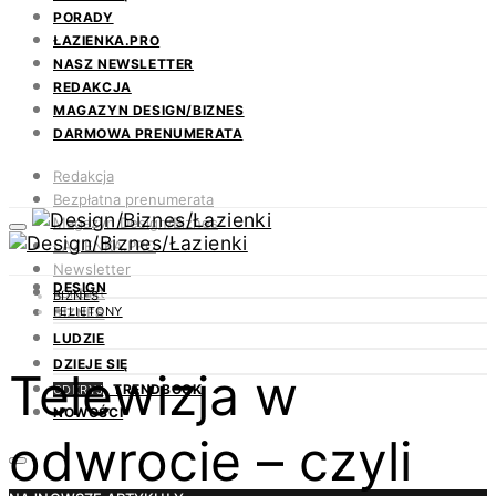
PORADY
ŁAZIENKA.PRO
NASZ NEWSLETTER
REDAKCJA
MAGAZYN DESIGN/BIZNES
DARMOWA PRENUMERATA
Redakcja
Bezpłatna prenumerata
Magazyn Design/Biznes
ŁAZIENKA.PRO
Newsletter
DESIGN
Kontakt
BIZNES
FELIETONY
BIZNES
LUDZIE
DZIEJE SIĘ
Telewizja w
TRENDBOOK
ODKRYJ
NOWOŚCI
odwrocie – czyli