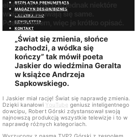
BEZPŁATNA PRENUMERATA
elektronicznych to jednak niektóre
MAGAZYN DESIGN/BIZNES
wnioski nasuwają się same.
ŁAZIENKA.PRO
Postanowiłem, więc je krótko opisać.
NEWSLETTER
KONTAKT
„Świat się zmienia, słońce
zachodzi, a wódka się
kończy” tak mówił poeta
Jaskier do wiedźmina Geralta
w książce Andrzeja
Sapkowskiego.
I Jaskier miał rację! Świat się naprawdę zmienia.
Dzięki kanałowi
YouTube
geniusz inteligentnego
dowcipu, Robert Górski zdystansował swoją
najnowszą produkcją wszystkie telewizje i to w
naprawdę różnych kategoriach.
Wyrzucony z pasma TVP2 Górski z zespołem