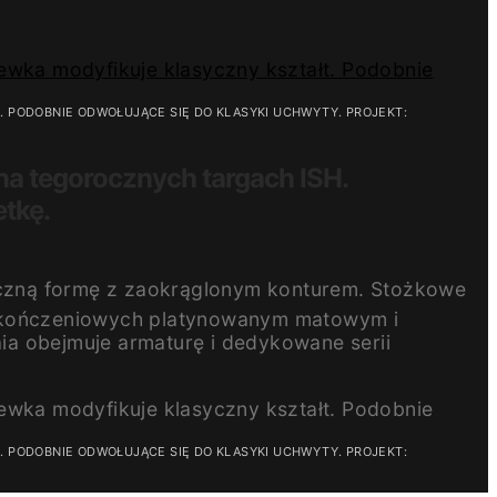
T. PODOBNIE ODWOŁUJĄCE SIĘ DO KLASYKI UCHWYTY. PROJEKT:
 na tegorocznych targach ISH.
etkę.
ryczną formę z zaokrąglonym konturem. Stożkowe
 wykończeniowych platynowanym matowym i
ia obejmuje armaturę i dedykowane serii
T. PODOBNIE ODWOŁUJĄCE SIĘ DO KLASYKI UCHWYTY. PROJEKT: