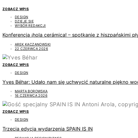
ZOBACZ WPIS
DESIGN
DZIEJE SIĘ
WYBÓR REDAKCJI
Konferencja ¡hola cerámica! – spotkanie z hiszpańskimi 
AREK KACZANOWSKI
22 CZERWCA 2026
ZOBACZ WPIS
DESIGN
Yves Béhar: Udało nam się uchwycić naturalne piękno wo
MARTA BOROWSKA
16 CZERWCA 2026
ZOBACZ WPIS
DESIGN
Trzecia edycja wydarzenia SPAIN IS IN