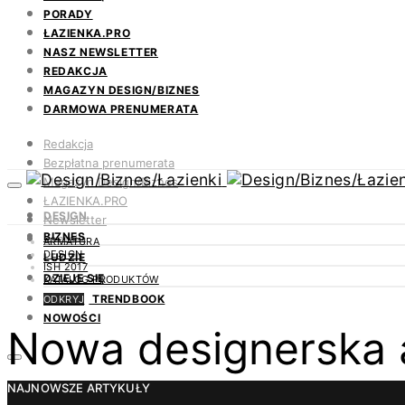
PORADY
ŁAZIENKA.PRO
NASZ NEWSLETTER
REDAKCJA
MAGAZYN DESIGN/BIZNES
DARMOWA PRENUMERATA
Redakcja
Bezpłatna prenumerata
Magazyn Design/Biznes
ŁAZIENKA.PRO
DESIGN
Newsletter
BIZNES
Kontakt
ARMATURA
DESIGN
LUDZIE
ISH 2017
DZIEJE SIĘ
KATALOG PRODUKTÓW
TRENDBOOK
ODKRYJ
NOWOŚCI
Nowa designerska 
NAJNOWSZE ARTYKUŁY