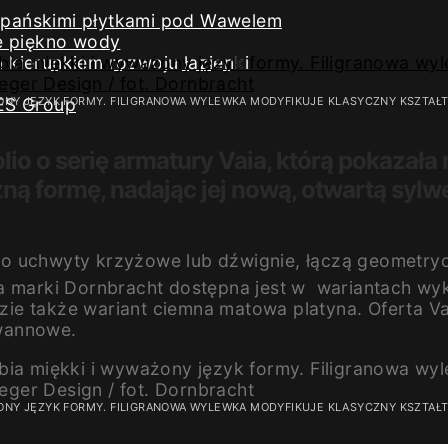
iszpańskimi płytkami pod Wawelem
e piękno wody
kierunkiem rozwoju łazienki
AŻONY JĘZYK FORMY. FILIGRANOWA WYLEWKA MODYFIKUJE KLASYCZNY KSZTAŁ
ES Group
io o serię armatury Vaia, którą pokazała
ą formę, nadając jej nową, otwartą sylw
jako uchwyty krzyżowe lub dźwignie, łączą geomet
aia marki Dornbracht dostępna jest w wariantach
ie także wariant ciemna matowa platyna. Oferta Va
 wannowe.
AŻONY JĘZYK FORMY. FILIGRANOWA WYLEWKA MODYFIKUJE KLASYCZNY KSZTAŁ