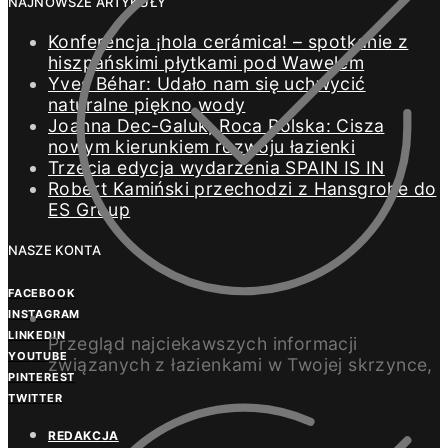
NAJNOWSZE ARTYKUŁY
Konferencja ¡hola cerámica! – spotkanie z
hiszpańskimi płytkami pod Wawelem
Yves Béhar: Udało nam się uchwycić
naturalne piękno wody
Joanna Dec-Galuk, Roca Polska: Cisza
nowym kierunkiem rozwoju łazienki
Trzecia edycja wydarzenia SPAIN IS IN
Robert Kamiński przechodzi z Hansgrohe do
ES Group
NASZE KONTA
FACEBOOK
INSTAGRAM
LINKEDIN
Przegląd najciekawszych informacji
YOUTUBE
związanych z łazienkami w Twojej skrzynce,
PINTEREST
TWITTER
REDAKCJA