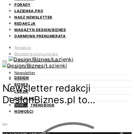
PORADY
ŁAZIENKA.PRO
NASZ NEWSLETTER
REDAKCJA
MAGAZYN DESIGN/BIZNES
DARMOWA PRENUMERATA
Redakcja
Bezpłatna prenumerata
Magazyn Design/Biznes
ŁAZIENKA.PRO
Newsletter
DESIGN
Kontakt
Newsletter redakcji
BIZNES
LUDZIE
DesignBiznes.pl to…
DZIEJE SIĘ
TRENDBOOK
ODKRYJ
NOWOŚCI