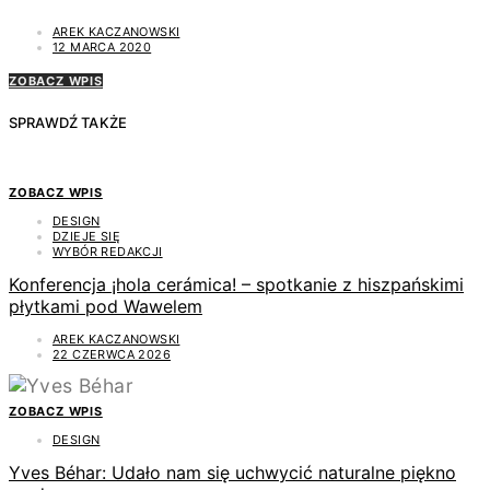
AREK KACZANOWSKI
12 MARCA 2020
ZOBACZ WPIS
SPRAWDŹ TAKŻE
ZOBACZ WPIS
DESIGN
DZIEJE SIĘ
WYBÓR REDAKCJI
Konferencja ¡hola cerámica! – spotkanie z hiszpańskimi
płytkami pod Wawelem
AREK KACZANOWSKI
22 CZERWCA 2026
ZOBACZ WPIS
DESIGN
Yves Béhar: Udało nam się uchwycić naturalne piękno