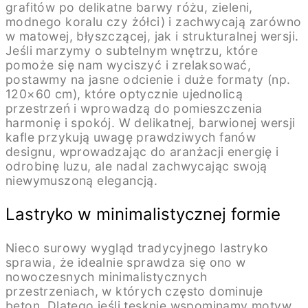
grafitów po delikatne barwy różu, zieleni,
modnego koralu czy żółci) i zachwycają zarówno
w matowej, błyszczącej, jak i strukturalnej wersji.
Jeśli marzymy o subtelnym wnętrzu, które
pomoże się nam wyciszyć i zrelaksować,
postawmy na jasne odcienie i duże formaty (np.
120×60 cm), które optycznie ujednolicą
przestrzeń i wprowadzą do pomieszczenia
harmonię i spokój. W delikatnej, barwionej wersji
kafle przykują uwagę prawdziwych fanów
designu, wprowadzając do aranżacji energię i
odrobinę luzu, ale nadal zachwycając swoją
niewymuszoną elegancją.
Lastryko w minimalistycznej formie
Nieco surowy wygląd tradycyjnego lastryko
sprawia, że idealnie sprawdza się ono w
nowoczesnych minimalistycznych
przestrzeniach, w których często dominuje
beton. Dlatego jeśli tęsknie wspominamy motyw