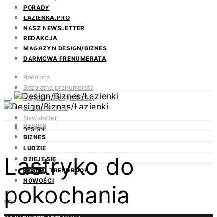
PORADY
ŁAZIENKA.PRO
NASZ NEWSLETTER
REDAKCJA
MAGAZYN DESIGN/BIZNES
DARMOWA PRENUMERATA
Redakcja
Bezpłatna prenumerata
Magazyn Design/Biznes
ŁAZIENKA.PRO
Newsletter
DESIGN
Kontakt
DESIGN
BIZNES
LUDZIE
Lastryko do
DZIEJE SIĘ
TRENDBOOK
ODKRYJ
NOWOŚCI
pokochania