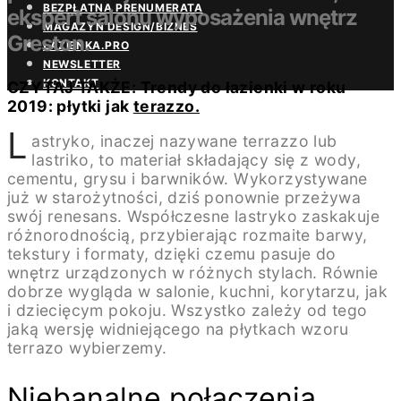
BEZPŁATNA PRENUMERATA
ekspert salonu wyposażenia wnętrz
MAGAZYN DESIGN/BIZNES
Greston.
ŁAZIENKA.PRO
NEWSLETTER
KONTAKT
CZYTAJ TAKŻE:
Trendy do łazienki w roku
2019: płytki jak
terazzo.
L
astryko, inaczej nazywane terrazzo lub
lastriko, to materiał składający się z wody,
cementu, grysu i barwników. Wykorzystywane
już w starożytności, dziś ponownie przeżywa
swój renesans. Współczesne lastryko zaskakuje
różnorodnością, przybierając rozmaite barwy,
tekstury i formaty, dzięki czemu pasuje do
wnętrz urządzonych w różnych stylach. Równie
dobrze wygląda w salonie, kuchni, korytarzu, jak
i dziecięcym pokoju. Wszystko zależy od tego
jaką wersję widniejącego na płytkach wzoru
terrazo wybierzemy.
Niebanalne połączenia