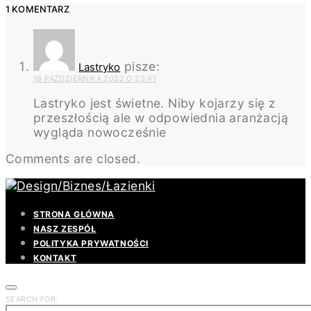
1 KOMENTARZ
pisze:
Lastryko
18 PAŹDZIERNIKA 2022 O 23:41
Lastryko jest świetne. Niby kojarzy się z
przeszłością ale w odpowiednia aranżacją
wygląda nowocześnie
Comments are closed.
STRONA GŁÓWNA
NASZ ZESPÓŁ
POLITYKA PRYWATNOŚCI
KONTAKT
SEARCH FOR: