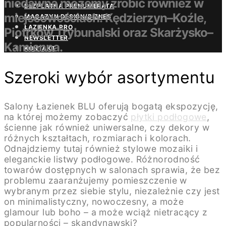
niedawna możemy zrobić również w
BEZPŁATNA PRENUMERATA
miejscowościach: Kędzierzyn–Koźle,
MAGAZYN DESIGN/BIZNES
ŁAZIENKA.PRO
Piotrków Trybunalski oraz Skarżysko–
NEWSLETTER
Kamienna.
KONTAKT
Szeroki wybór asortymentu
Salony Łazienek BLU oferują bogatą ekspozycję,
na której możemy zobaczyć
płytki podłogowe
,
ścienne jak również uniwersalne, czy dekory w
różnych kształtach, rozmiarach i kolorach.
Odnajdziemy tutaj również stylowe mozaiki i
eleganckie listwy podłogowe. Różnorodność
towarów dostępnych w salonach sprawia, że bez
problemu zaaranżujemy pomieszczenie w
wybranym przez siebie stylu, niezależnie czy jest
on minimalistyczny, nowoczesny, a może
glamour lub boho – a może wciąż nietracący z
popularności – skandynawski?