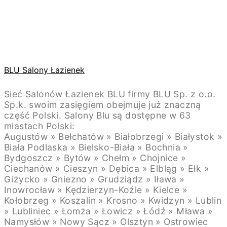
BLU Salony Łazienek
Sieć Salonów Łazienek BLU firmy BLU Sp. z o.o.
Sp.k. swoim zasięgiem obejmuje już znaczną
część Polski. Salony Blu są dostępne w 63
miastach Polski:
Augustów » Bełchatów » Białobrzegi » Białystok »
Biała Podlaska » Bielsko-Biała » Bochnia »
Bydgoszcz » Bytów » Chełm » Chojnice »
Ciechanów » Cieszyn » Dębica » Elbląg » Ełk »
Giżycko » Gniezno » Grudziądz » Iława »
Inowrocław » Kędzierzyn-Koźle » Kielce »
Kołobrzeg » Koszalin » Krosno » Kwidzyn » Lublin
» Lubliniec » Łomża » Łowicz » Łódź » Mława »
Namysłów » Nowy Sącz » Olsztyn » Ostrowiec