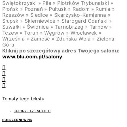
Świętokrzyski » Piła » Piotrków Trybunalski »
Płońsk » Poznań » Pułtusk » Radom » Rumia »
Rzeszów » Siedlce » Skarżysko-Kamienna »
Słupsk » Skierniewice » Starogard Gdański »
Suwałki » Świdnica » Tarnobrzeg » Tarnów »
Tczew » Toruń » Węgrów » Włocławek »
Września » Zamość » Zduńska Wola » Zielona
Góra
Kliknij po szczegółowy adres Twojego salonu:
www.blu.com.pl/salony
Tematy tego tekstu
SALONY ŁAZIENEK BLU
POPRZEDNI WPIS