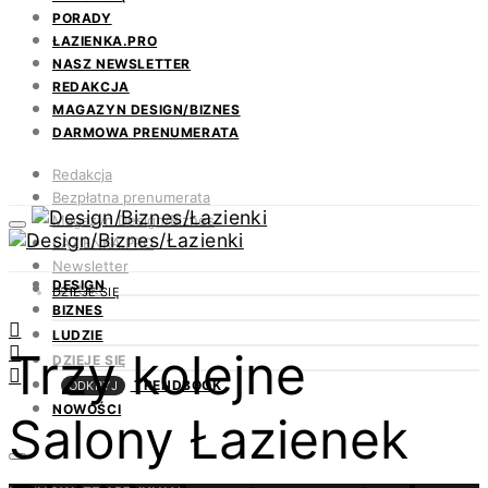
PORADY
ŁAZIENKA.PRO
NASZ NEWSLETTER
REDAKCJA
MAGAZYN DESIGN/BIZNES
DARMOWA PRENUMERATA
Redakcja
Bezpłatna prenumerata
Magazyn Design/Biznes
ŁAZIENKA.PRO
Newsletter
DESIGN
Kontakt
DZIEJE SIĘ
BIZNES
LUDZIE
Trzy kolejne
DZIEJE SIĘ
TRENDBOOK
ODKRYJ
NOWOŚCI
Salony Łazienek