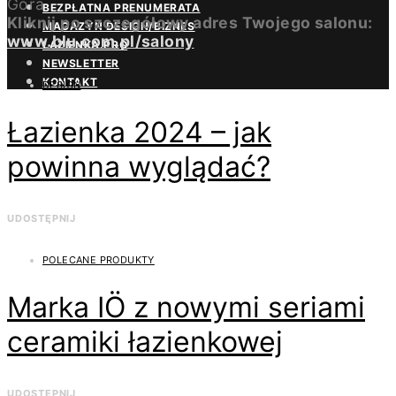
Góra
BEZPŁATNA PRENUMERATA
Kliknij po szczegółowy adres Twojego salonu:
MAGAZYN DESIGN/BIZNES
www.blu.com.pl/salony
ŁAZIENKA.PRO
NEWSLETTER
KONTAKT
DESIGN
Łazienka 2024 – jak
powinna wyglądać?
UDOSTĘPNIJ
POLECANE PRODUKTY
Marka IÖ z nowymi seriami
ceramiki łazienkowej
UDOSTĘPNIJ