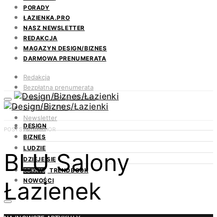
PORADY
ŁAZIENKA.PRO
NASZ NEWSLETTER
REDAKCJA
MAGAZYN DESIGN/BIZNES
DARMOWA PRENUMERATA
Redakcja
Bezpłatna prenumerata
Magazyn Design/Biznes
ŁAZIENKA.PRO
Newsletter
DESIGN
Kontakt
POSTS BY AUTHOR
BIZNES
LUDZIE
BLU Salony
DZIEJE SIĘ
TRENDBOOK
ODKRYJ
Łazienek
NOWOŚCI