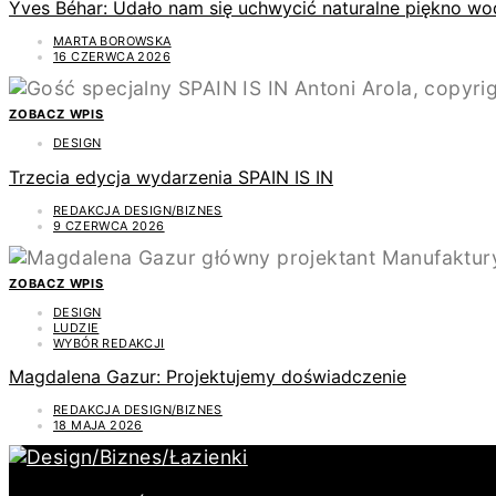
Yves Béhar: Udało nam się uchwycić naturalne piękno wo
MARTA BOROWSKA
16 CZERWCA 2026
ZOBACZ WPIS
DESIGN
Trzecia edycja wydarzenia SPAIN IS IN
REDAKCJA DESIGN/BIZNES
9 CZERWCA 2026
ZOBACZ WPIS
DESIGN
LUDZIE
WYBÓR REDAKCJI
Magdalena Gazur: Projektujemy doświadczenie
REDAKCJA DESIGN/BIZNES
18 MAJA 2026