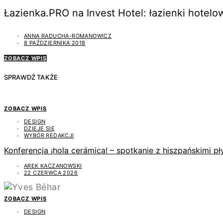
Łazienka.PRO na Invest Hotel: łazienki hotelo
ANNA RADUCHA-ROMANOWICZ
8 PAŹDZIERNIKA 2018
ZOBACZ WPIS
SPRAWDŹ TAKŻE
ZOBACZ WPIS
DESIGN
DZIEJE SIĘ
WYBÓR REDAKCJI
Konferencja ¡hola cerámica! – spotkanie z hiszpańskimi 
AREK KACZANOWSKI
22 CZERWCA 2026
ZOBACZ WPIS
DESIGN