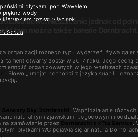
iszpańskimi płytkami pod Wawelem
e piękno wody
kierunkiem rozwoju łazienki
elozadaniowe. Niezależnie jednak od pełni
aleźć tam można także baterie Dornbracht
ES Group
żąca organizacji różnego typu wydarzeń, żywa galer
tament otwarty został w 2017 roku. Jego cechą c
est zmienność organizowanych w jego wnętrzach cz
r”
. Słowo „umoja” pochodzi z języka suahili i oznac
adycją.
e
Sensory Sky Dornbracht
. Współdziałanie różnych
owane naturalnymi zjawiskami pogodowymi i oddział
 na zamówienie przez
Dornbracht’s xTra Service
.
otymi płytkami WC pojawia się armatura Dornbracht.
.