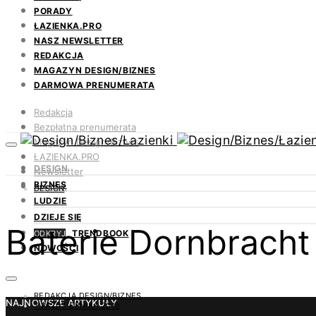
PORADY
ŁAZIENKA.PRO
NASZ NEWSLETTER
REDAKCJA
MAGAZYN DESIGN/BIZNES
DARMOWA PRENUMERATA
Redakcja
Bezpłatna prenumerata
Magazyn Design/Biznes
ŁAZIENKA.PRO
DESIGN
Newsletter
BIZNES
Kontakt
DESIGN
LUDZIE
DZIEJE SIĘ
Baterie Dornbracht
TRENDBOOK
ODKRYJ
NOWOŚCI
REDAKCJA DESIGN/BIZNES
NAJNOWSZE ARTYKUŁY
7 PAŹDZIERNIKA 2018