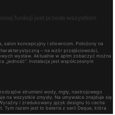
onej funkcji jest przede wszystkim
.
ia, salon koncepcyjny i showroom. Położony na
harakterystyczną – na wzór przejściowości,
asowych wystaw. Aktualnie w aptm zobaczyć można
za „jedność”. Instalacja jest współczesnym
 rodzajów strumieni wody, mgły, nastrojowego
uje na wszystkie zmysły. Na umywalce znajduje się
 Wyraźny i zredukowany język designu to cecha
 Tym razem jest to bateria z serii Deque, która