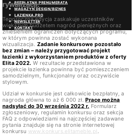
rywalizacji.
BEZPŁATNA PRENUMERATA
MAGAZYN DESIGN/BIZNES
ŁAZIENKA.PRO
Tegoroczna edycja zaskakuje uczestników
NEWSLETTER
większym budżetem nagród pieniężnych oraz
KONTAKT
zniesieniem ograniczeń dotyczących programu,
w którym powinna zostać wykonana
wizualizacja.
Zadanie konkursowe pozostało
bez zmian – należy przygotować projekt
łazienki z wykorzystaniem produktów z oferty
Elita 2022.
W rezultacie przedstawiona w
projekcie łazienka powinna być pomieszczeniem
samodzielnym, funkcjonalny oraz oczywiście
stylowym.
Udział w konkursie jest całkowicie bezpłatny, a
nagroda główna to aż 6 000 zł.
Prace można
nadsyłać do 30 września 2022 r.
Formularz
zgłoszeniowy, regulamin konkursu oraz sekcja
FAQ z odpowiedziami na najczęściej zadawane
pytania znajduje się na stronie internetowej
konkursu
www.konkurs.elitameble.pl
.