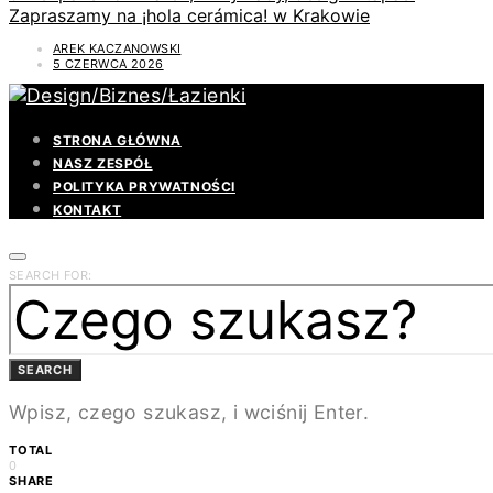
Zapraszamy na ¡hola cerámica! w Krakowie
AREK KACZANOWSKI
5 CZERWCA 2026
STRONA GŁÓWNA
NASZ ZESPÓŁ
POLITYKA PRYWATNOŚCI
KONTAKT
SEARCH FOR:
SEARCH
Wpisz, czego szukasz, i wciśnij Enter.
TOTAL
0
SHARE