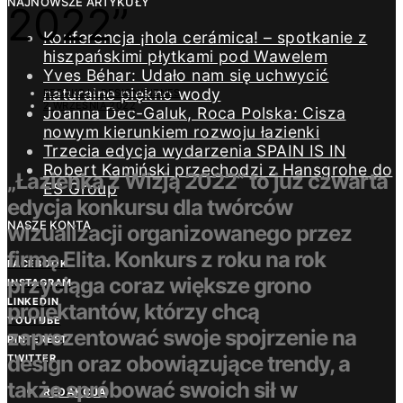
NAJNOWSZE ARTYKUŁY
2022”
Konferencja ¡hola cerámica! – spotkanie z
hiszpańskimi płytkami pod Wawelem
Yves Béhar: Udało nam się uchwycić
naturalne piękno wody
REDAKCJA DESIGN/BIZNES
2 WRZEŚNIA 2022
Joanna Dec-Galuk, Roca Polska: Cisza
nowym kierunkiem rozwoju łazienki
Trzecia edycja wydarzenia SPAIN IS IN
Robert Kamiński przechodzi z Hansgrohe do
„Łazienka z Wizją 2022” to już czwarta
ES Group
edycja konkursu dla twórców
NASZE KONTA
wizualizacji organizowanego przez
firmę Elita. Konkurs z roku na rok
FACEBOOK
przyciąga coraz większe grono
INSTAGRAM
LINKEDIN
projektantów, którzy chcą
YOUTUBE
zaprezentować swoje spojrzenie na
PINTEREST
design oraz obowiązujące trendy, a
TWITTER
także spróbować swoich sił w
REDAKCJA