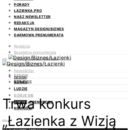
PORADY
ŁAZIENKA.PRO
NASZ NEWSLETTER
REDAKCJA
MAGAZYN DESIGN/BIZNES
DARMOWA PRENUMERATA
Redakcja
Bezpłatna prenumerata
Magazyn Design/Biznes
ŁAZIENKA.PRO
Newsletter
DESIGN
Kontakt
DESIGN
DZIEJE SIĘ
BIZNES
LUDZIE
DZIEJE SIĘ
Trwa konkurs
TRENDBOOK
ODKRYJ
NOWOŚCI
„Łazienka z Wizją