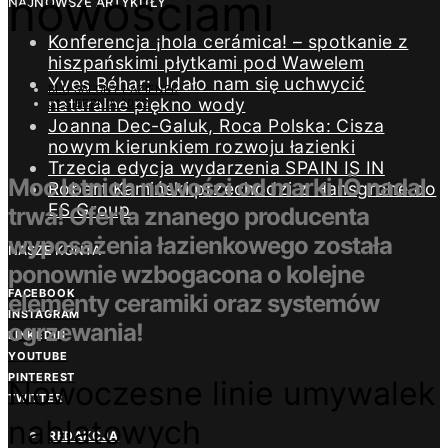
nowościami
NAJNOWSZE ARTYKUŁY
Konferencja ¡hola cerámica! – spotkanie z
hiszpańskimi płytkami pod Wawelem
Yves Béhar: Udało nam się uchwycić
BLU SALONY ŁAZIENEK
naturalne piękno wody
31 SIERPNIA 2022
Joanna Dec-Galuk, Roca Polska: Cisza
nowym kierunkiem rozwoju łazienki
Trzecia edycja wydarzenia SPAIN IS IN
Moc letnich nowości od marki IÖ nadal
Robert Kamiński przechodzi z Hansgrohe do
ES Group
trwa! Oferta znanego producenta
wyposażenia łazienkowego została
NASZE KONTA
ponownie wzbogacona o kolejne
FACEBOOK
elementy ceramiki oraz systemów
INSTAGRAM
ogrzewania!
LINKEDIN
YOUTUBE
PINTEREST
Nowoczesne linie umywalek
TWITTER
nablatowych
REDAKCJA