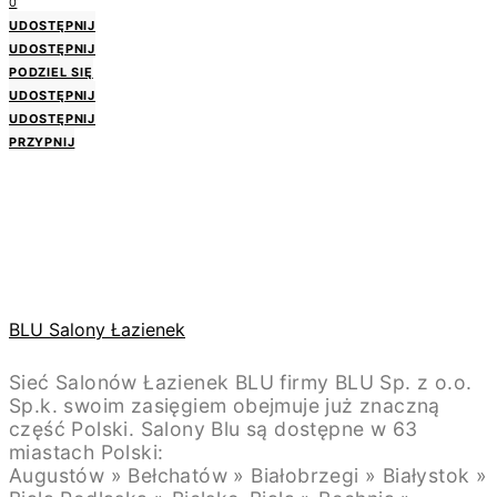
0
UDOSTĘPNIJ
UDOSTĘPNIJ
PODZIEL SIĘ
UDOSTĘPNIJ
UDOSTĘPNIJ
PRZYPNIJ
BLU Salony Łazienek
Sieć Salonów Łazienek BLU firmy BLU Sp. z o.o.
Sp.k. swoim zasięgiem obejmuje już znaczną
część Polski. Salony Blu są dostępne w 63
miastach Polski:
Augustów » Bełchatów » Białobrzegi » Białystok »