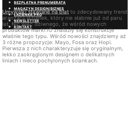
BEZPŁATNA PRENUMERATA
MAGAZYN DESIGN/BIZNES
Umywalki stawiane na blat
to zdecydowany trend
ŁAZIENKA.PRO
aranżacji łazienek, który nie słabnie już od paru
NEWSLETTER
lat. Nic więc dziwnego, że wśród nowych
KONTAKT
produktów marki IÖ znalazły się konstrukcje
właśnie tego typu. Wśród nowości znajdziemy aż
3 różne propozycje: Mayo, Fosa oraz Hopi.
Pierwsza z nich charakteryzuje się oryginalnym,
lekko zaokrąglonym designem o delikatnych
liniach i nieco pochylonych ściankach.