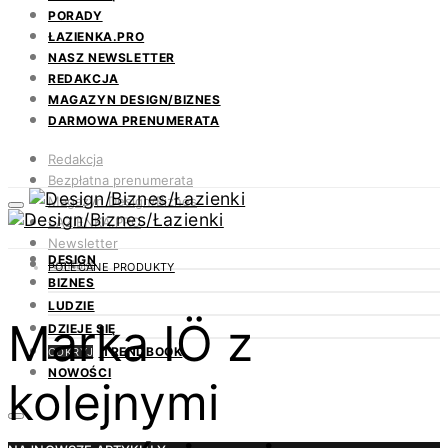
PORADY
ŁAZIENKA.PRO
NASZ NEWSLETTER
REDAKCJA
MAGAZYN DESIGN/BIZNES
DARMOWA PRENUMERATA
Redakcja
Bezpłatna prenumerata
Magazyn Design/Biznes
ŁAZIENKA.PRO
Newsletter
DESIGN
Kontakt
POLECANE PRODUKTY
BIZNES
LUDZIE
Marka IÖ z
DZIEJE SIĘ
TRENDBOOK
ODKRYJ
NOWOŚCI
kolejnymi