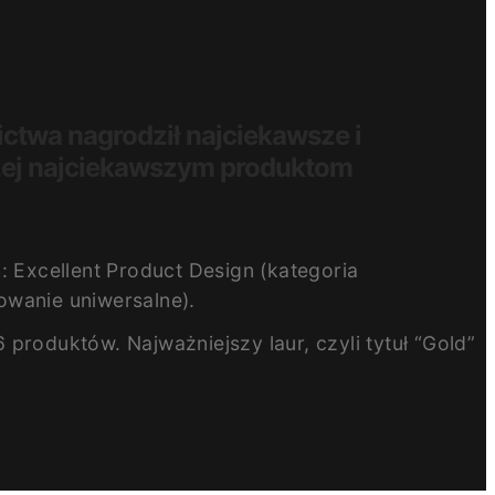
twa nagrodził najciekawsze i
liżej najciekawszym produktom
 Excellent Product Design (kategoria
owanie uniwersalne).
produktów. Najważniejszy laur, czyli tytuł “Gold”