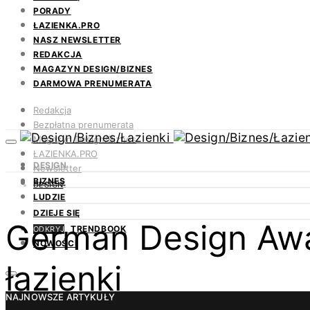
PORADY
ŁAZIENKA.PRO
NASZ NEWSLETTER
REDAKCJA
MAGAZYN DESIGN/BIZNES
DARMOWA PRENUMERATA
Redakcja
Bezpłatna prenumerata
Magazyn Design/Biznes
ŁAZIENKA.PRO
DESIGN
Newsletter
BIZNES
Kontakt
DESIGN
LUDZIE
DZIEJE SIĘ
German Design Awa
TRENDBOOK
ODKRYJ
NOWOŚCI
łazienki
NAJNOWSZE ARTYKUŁY