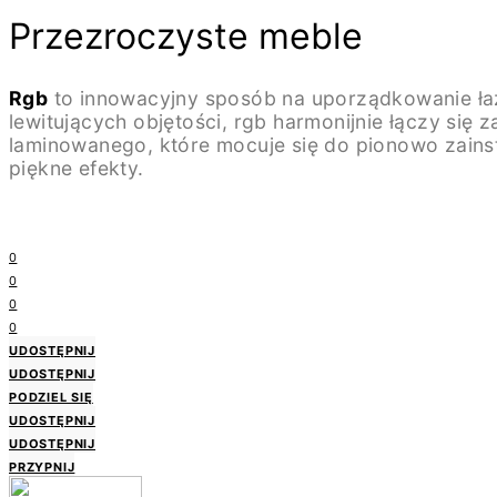
Przezroczyste meble
Rgb
to innowacyjny sposób na uporządkowanie ła
lewitujących objętości, rgb harmonijnie łączy się 
laminowanego, które mocuje się do pionowo zains
piękne efekty.
0
0
0
0
UDOSTĘPNIJ
UDOSTĘPNIJ
PODZIEL SIĘ
UDOSTĘPNIJ
UDOSTĘPNIJ
PRZYPNIJ