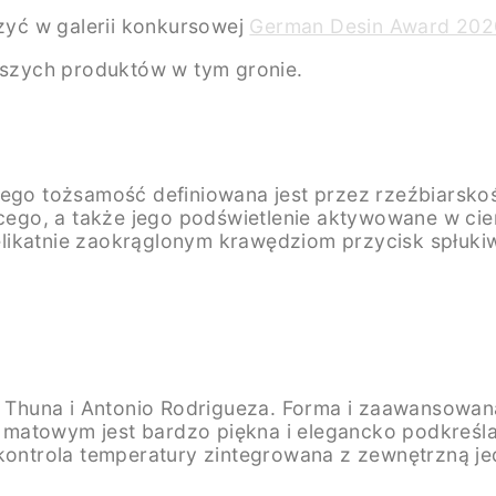
yć w galerii konkursowej
German Desin Award 202
szych produktów w tym gronie.
rego tożsamość definiowana jest przez rzeźbiarsko
ącego, a także jego podświetlenie aktywowane w ciem
likatnie zaokrąglonym krawędziom przycisk spłukiw
 Thuna i Antonio Rodrigueza. Forma i zaawansowana
 matowym jest bardzo piękna i elegancko podkreśl
kontrola temperatury zintegrowana z zewnętrzną jedn