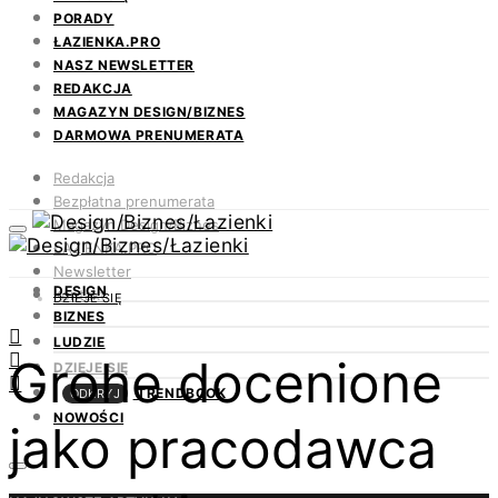
PORADY
ŁAZIENKA.PRO
NASZ NEWSLETTER
REDAKCJA
MAGAZYN DESIGN/BIZNES
DARMOWA PRENUMERATA
Redakcja
Bezpłatna prenumerata
Magazyn Design/Biznes
ŁAZIENKA.PRO
Newsletter
DESIGN
Kontakt
DZIEJE SIĘ
BIZNES
LUDZIE
Grohe docenione
DZIEJE SIĘ
TRENDBOOK
ODKRYJ
NOWOŚCI
jako pracodawca