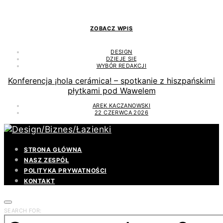
ZOBACZ WPIS
DESIGN
DZIEJE SIĘ
WYBÓR REDAKCJI
Konferencja ¡hola cerámica! – spotkanie z hiszpańskimi
płytkami pod Wawelem
AREK KACZANOWSKI
22 CZERWCA 2026
STRONA GŁÓWNA
NASZ ZESPÓŁ
POLITYKA PRYWATNOŚCI
KONTAKT
SEARCH FOR: