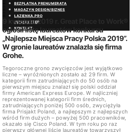
BEZPŁATNA PRENUMERATA
MAGAZYN DESIGN/BIZNES
ŁAZIENKA.PRO
9 kwietnia 2019 r. Great Place to Work®
NEWSLETTER
ogłosił listę laureatów konkursu
KONTAKT
„Najlepsze Miejsca Pracy Polska 2019”.
W gronie laureatów znalazła się firma
Grohe.
Tegoroczne grono zwycięzców jest wyjątkowo
liczne – wyróżnionych zostało aż 29 firm. W
kategorii firm zatrudniających do 50 osób na
pierwszym miejscu znalazł się polski oddział
firmy American Express Europe. W najliczniej
reprezentowanej kategorii firm średnich,
zatrudniających poniżej 500 osób, zwyciężyła
firma Prisjakt Poland, a najlepszym z najlepszych
wśród firm dużych – powyżej 500 pracowników,
okazało się Cisco Poland. W tym roku po raz
pierwszy głównej liście laureatów towarzyszył