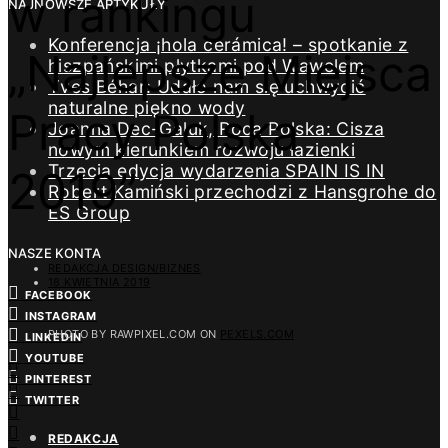
w rankingu
NAJNOWSZE ARTYKUŁY
Konferencja ¡hola cerámica! – spotkanie z
„Najlepsze Miejsca
hiszpańskimi płytkami pod Wawelem
Yves Béhar: Udało nam się uchwycić
naturalne piękno wody
Pracy Polska
Joanna Dec-Galuk, Roca Polska: Cisza
nowym kierunkiem rozwoju łazienki
Trzecia edycja wydarzenia SPAIN IS IN
2019”
Robert Kamiński przechodzi z Hansgrohe do
ES Group
NASZE KONTA
REDAKCJA DESIGN/BIZNES
18 KWIETNIA 2019
FACEBOOK
INSTAGRAM
PHOTO BY RAWPIXEL.COM ON
PEXELS.COM
LINKEDIN
YOUTUBE
PINTEREST
TWITTER
REDAKCJA