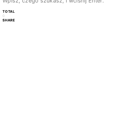
Wpisz, czego szukasz, i wciśnij Enter.
TOTAL
0
SHARE