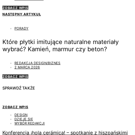
ZOBACZ WPIS
NASTĘPNY ARTYKUŁ
PORADY
Które płytki imitujące naturalne materiały
wybrać? Kamień, marmur czy beton?
REDAKCJA DESIGN/BIZNES
2 MARCA 2026
ZOBACZ WPIS
SPRAWDŹ TAKŻE
ZOBACZ WPIS
DESIGN
DZIEJE SIĘ
WYBÓR REDAKCJI
Konferencja ¡hola cerámica! – spotkanie z hiszpańskimi