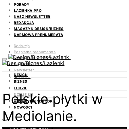
PORADY
ŁAZIENKA.PRO
NASZ NEWSLETTER
REDAKCJA
MAGAZYN DESIGN/BIZNES
DARMOWA PRENUMERATA
Redakcja
Bezpłatna prenumerata
Magazyn Design/Biznes
ŁAZIENKA.PRO
Newsletter
DESIGN
Kontakt
DZIEJE SIĘ
BIZNES
LUDZIE
Polskie płytki w
DZIEJE SIĘ
TRENDBOOK
ODKRYJ
NOWOŚCI
Mediolanie.