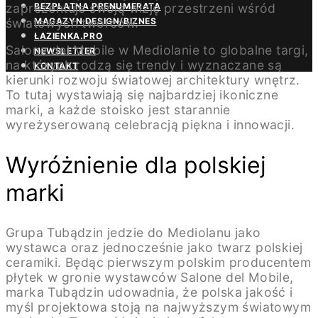
zaprezentuje swoją wizję przestrzeni wśród
BEZPŁATNA PRENUMERATA
światowych twórców.
MAGAZYN DESIGN/BIZNES
ŁAZIENKA.PRO
Salone del Mobile w Mediolanie to globalne targi,
NEWSLETTER
na których rodzą się trendy i wyznaczane są
KONTAKT
kierunki rozwoju światowej architektury wnętrz.
To tutaj wystawiają się najbardziej ikoniczne
marki, a każde stoisko jest starannie
wyreżyserowaną celebracją piękna i innowacji.
Wyróżnienie dla polskiej
marki
Grupa Tubądzin jedzie do Mediolanu jako
wystawca oraz jednocześnie jako twarz polskiej
ceramiki. Będąc pierwszym polskim producentem
płytek w gronie wystawców Salone del Mobile,
marka Tubądzin udowadnia, że polska jakość i
myśl projektowa stoją na najwyższym światowym