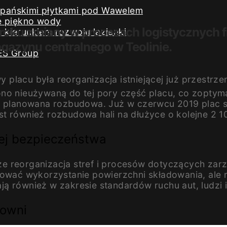
iszpańskimi płytkami pod Wawelem
e piękno wody
oku zmiany w procesach logistycznych fi
kierunkiem rozwoju łazienki
gazynu centralnego w Teolinie.
ES Group
cu była reorganizacja istniejącej już przestrzen
ono nieużywaną do tej pory część placu, co zoptym
ła planowana rozbudowa. Już w czerwcu 2019 plac 
t również rozbudowa hali na dłużyce o kolejne 2 10
ęcej bezpieczeństwa
e reorganizacja stref i procesów dotyczących zar
izować wykorzystanie powierzchni składowania, ale
ą również w zakresie standardów ruchu aut, ludzi
towni