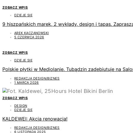
ZOBACZ WPIS
DZIEJE SIĘ
9 hiszpańskich marek, 2 wykłady, design i tapas. Zapras
AREK KACZANOWSKI
5 CZERWCA 2026
ZOBACZ WPIS
DZIEJE SIĘ
Polskie płytki w Mediolanie. Tubądzin zadebiutuje na Sal
REDAKCJA DESIGN/BIZNES
1 MARCA 2026
ZOBACZ WPIS
DESIGN
DZIEJE SIĘ
KALDEWEI: Akcja renowacja!
REDAKCJA DESIGN/BIZNES
6 LISTOPADA 2025