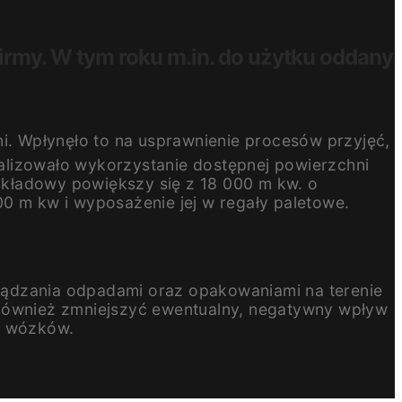
rmy. W tym roku m.in. do użytku oddany
i. Wpłynęło to na usprawnienie procesów przyjęć,
alizowało wykorzystanie dostępnej powierzchni
składowy powiększy się z 18 000 m kw. o
0 m kw i wyposażenie jej w regały paletowe.
ządzania odpadami oraz opakowaniami na terenie
 również zmniejszyć ewentualny, negatywny wpływ
 i wózków.