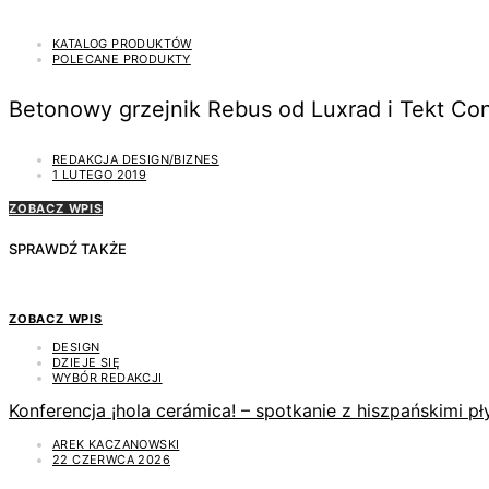
KATALOG PRODUKTÓW
POLECANE PRODUKTY
Betonowy grzejnik Rebus od Luxrad i Tekt Co
REDAKCJA DESIGN/BIZNES
1 LUTEGO 2019
ZOBACZ WPIS
SPRAWDŹ TAKŻE
ZOBACZ WPIS
DESIGN
DZIEJE SIĘ
WYBÓR REDAKCJI
Konferencja ¡hola cerámica! – spotkanie z hiszpańskimi 
AREK KACZANOWSKI
22 CZERWCA 2026