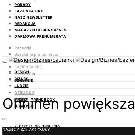
PORADY
ŁAZIENKA.PRO
NASZ NEWSLETTER
REDAKCJA
MAGAZYN DESIGN/BIZNES
DARMOWA PRENUMERATA
Redakcja
Bezpłatna prenumerata
Magazyn Design/Biznes
ŁAZIENKA.PRO
DESIGN
Newsletter
BIZNES
Kontakt
DZIEJE SIĘ
LUDZIE
DZIEJE SIĘ
Onninen powiększa
TRENDBOOK
ODKRYJ
NOWOŚCI
REDAKCJA DESIGN/BIZNES
NAJNOWSZE ARTYKUŁY
1 LUTEGO 2019