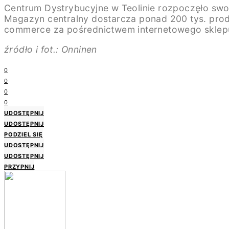
Centrum Dystrybucyjne w Teolinie rozpoczęło swoj
Magazyn centralny dostarcza ponad 200 tys. produ
commerce za pośrednictwem internetowego skle
źródło i fot.: Onninen
0
0
0
0
UDOSTĘPNIJ
UDOSTĘPNIJ
PODZIEL SIĘ
UDOSTĘPNIJ
UDOSTĘPNIJ
PRZYPNIJ