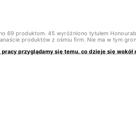
ano 69 produktom. 45 wyróżniono tytułem Honourabl
anaście produktów z ośmiu firm. Nie ma w tym gro
pracy przyglądamy się temu, co dzieje się wokół 