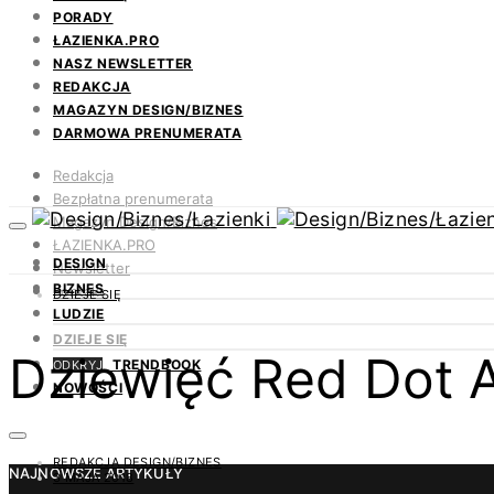
PORADY
ŁAZIENKA.PRO
NASZ NEWSLETTER
REDAKCJA
MAGAZYN DESIGN/BIZNES
DARMOWA PRENUMERATA
Redakcja
Bezpłatna prenumerata
Magazyn Design/Biznes
ŁAZIENKA.PRO
DESIGN
Newsletter
BIZNES
Kontakt
DZIEJE SIĘ
LUDZIE
DZIEJE SIĘ
Dziewięć Red Dot 
TRENDBOOK
ODKRYJ
NOWOŚCI
REDAKCJA DESIGN/BIZNES
NAJNOWSZE ARTYKUŁY
3 MAJA 2018