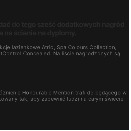
odać do tego sześć dodatkowych nagród
ca na ścianie na dyplomy.
cje łazienkowe Atrio, Spa Colours Collection,
tControl Concealed. Na liście nagrodzonych są
różnienie Honourable Mention trafi do będącego w
towany tak, aby zapewnić ludzi na całym świecie