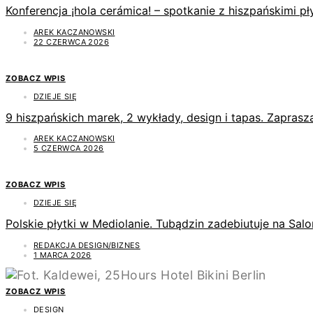
Konferencja ¡hola cerámica! – spotkanie z hiszpańskimi 
AREK KACZANOWSKI
22 CZERWCA 2026
ZOBACZ WPIS
DZIEJE SIĘ
9 hiszpańskich marek, 2 wykłady, design i tapas. Zapras
AREK KACZANOWSKI
5 CZERWCA 2026
ZOBACZ WPIS
DZIEJE SIĘ
Polskie płytki w Mediolanie. Tubądzin zadebiutuje na Sal
REDAKCJA DESIGN/BIZNES
1 MARCA 2026
ZOBACZ WPIS
DESIGN