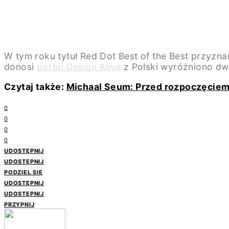
W tym roku tytuł Red Dot Best of the Best przyzn
donosi
portal Design Alive
z Polski wyróżniono dw
Czytaj także:
Michaal Seum: Przed rozpoczęciem 
0
0
0
0
UDOSTĘPNIJ
UDOSTĘPNIJ
PODZIEL SIĘ
UDOSTĘPNIJ
UDOSTĘPNIJ
PRZYPNIJ