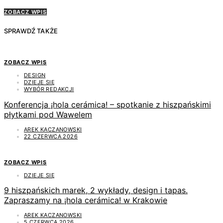
ZOBACZ WPIS
SPRAWDŹ TAKŻE
ZOBACZ WPIS
DESIGN
DZIEJE SIĘ
WYBÓR REDAKCJI
Konferencja ¡hola cerámica! – spotkanie z hiszpańskimi
płytkami pod Wawelem
AREK KACZANOWSKI
22 CZERWCA 2026
ZOBACZ WPIS
DZIEJE SIĘ
9 hiszpańskich marek, 2 wykłady, design i tapas.
Zapraszamy na ¡hola cerámica! w Krakowie
AREK KACZANOWSKI
5 CZERWCA 2026