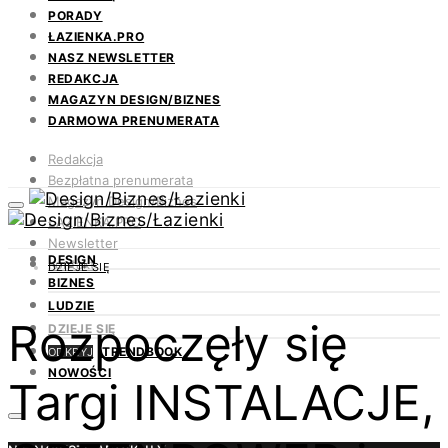
PORADY
ŁAZIENKA.PRO
NASZ NEWSLETTER
REDAKCJA
MAGAZYN DESIGN/BIZNES
DARMOWA PRENUMERATA
Redakcja
Bezpłatna prenumerata
Magazyn Design/Biznes
ŁAZIENKA.PRO
Newsletter
DESIGN
Kontakt
DZIEJE SIĘ
BIZNES
LUDZIE
Rozpoczęły się
DZIEJE SIĘ
TRENDBOOK
ODKRYJ
NOWOŚCI
Targi INSTALACJE,