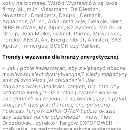
kotły na biomasę. Wśród Wystawców są takie
firmy jak, m.in. Viessmann, De Dietrich,
Nowatech, Omnigena, Dacpol, Cersanit,
Aquaphor, Afriso, Arka Instalacje, Delabie, Herz,
NIBE BIAWAR, Mc Alpine, K2 Systems, MP Solar
Group, Jean Müller, Galmet, Purmo, Milwaukee,
Pereko, AESOLAR, Energa Obrót, Amiston, SAS,
Apator, Immergas, BOSCH czy Vaillant.
Trendy i wyzwania dla branży energetycznej
– Jak i gdzie inwestować, aby zwiększyć obecne
możliwości sieci dystrybucyjnej? Kiedy magazyny
energii zmniejszą jej obciążenie? Jak
zaawansowana analityka danych, big data czy
sztuczna inteligencja zostaną zastosowane w
energetyce? Są to jedne z najważniejszych pytań
stojących dziś przed branżą energetyczną.
Podczas Targów EXPOPOWER będzie okazja,
aby udzielić na nie odpowiedzi
– mówi Piotr
Drozdowski, dyrektor Targów EXPOPOWER. I
podkreśla, że nadchodząca edycja wydarzenia