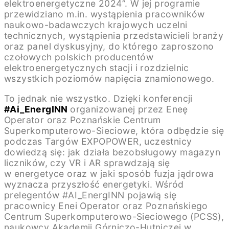
elektroenergetyczne 2024”. W jej programie
przewidziano m.in. wystąpienia pracowników
naukowo-badawczych krajowych uczelni
technicznych, wystąpienia przedstawicieli branży
oraz panel dyskusyjny, do którego zaproszono
czołowych polskich producentów
elektroenergetycznych stacji i rozdzielnic
wszystkich poziomów napięcia znamionowego.
To jednak nie wszystko. Dzięki konferencji
#Ai_EnergINN
organizowanej przez Eneę
Operator oraz Poznańskie Centrum
Superkomputerowo-Sieciowe, która odbędzie się
podczas Targów EXPOPOWER, uczestnicy
dowiedzą się: jak działa bezobsługowy magazyn
liczników, czy VR i AR sprawdzają się
w energetyce oraz w jaki sposób fuzja jądrowa
wyznacza przyszłość energetyki. Wśród
prelegentów #AI_EnergINN pojawią się
pracownicy Enei Operator oraz Poznańskiego
Centrum Superkomputerowo-Sieciowego (PCSS),
naukowcy Akademii Górniczo-Hutniczej w