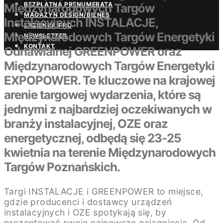
BEZPŁATNA PRENUMERATA
Międzynarodowych Targów
MAGAZYN DESIGN/BIZNES
Instalacyjnych INSTALACJE,
ŁAZIENKA.PRO
Międzynarodowych Targów Energetyki
NEWSLETTER
KONTAKT
Odnawialnej GREENPOWER oraz
Międzynarodowych Targów Energetyki
EXPOPOWER. Te kluczowe na krajowej
arenie targowej wydarzenia, które są
jednymi z najbardziej oczekiwanych w
branży instalacyjnej, OZE oraz
energetycznej, odbędą się 23-25
kwietnia na terenie Międzynarodowych
Targów Poznańskich.
Targi INSTALACJE i GREENPOWER to miejsce,
gdzie producenci i dostawcy urządzeń
instalacyjnych i OZE spotykają się, by
prezentować swoje najnowsze osiągnięcia. Od