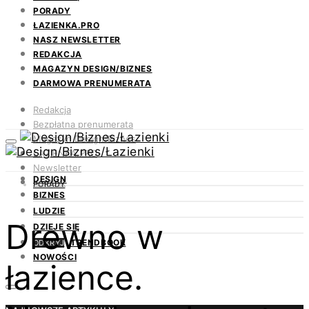
PORADY
ŁAZIENKA.PRO
NASZ NEWSLETTER
REDAKCJA
MAGAZYN DESIGN/BIZNES
DARMOWA PRENUMERATA
Redakcja
Bezpłatna prenumerata
Magazyn Design/Biznes
ŁAZIENKA.PRO
Newsletter
DESIGN
Kontakt
PORADY
BIZNES
LUDZIE
Drewno w
DZIEJE SIĘ
TRENDBOOK
ODKRYJ
NOWOŚCI
łazience.