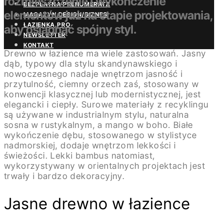
rozmieszczenie i wykończenie
BEZPŁATNA PRENUMERATA
elementów już na etapie projektowania,
MAGAZYN DESIGN/BIZNES
ŁAZIENKA.PRO
aby osiągnąć spójny styl.
NEWSLETTER
KONTAKT
Drewno w łazience ma wiele zastosowań. Jasny
dąb, typowy dla stylu skandynawskiego i
nowoczesnego nadaje wnętrzom jasność i
przytulność, ciemny orzech zaś, stosowany w
konwencji klasycznej lub modernistycznej, jest
elegancki i ciepły. Surowe materiały z recyklingu
są używane w industrialnym stylu, naturalna
sosna w rustykalnym, a mango w boho. Białe
wykończenie dębu, stosowanego w stylistyce
nadmorskiej, dodaje wnętrzom lekkości i
świeżości. Lekki bambus natomiast,
wykorzystywany w orientalnych projektach jest
trwały i bardzo dekoracyjny.
Jasne drewno w łazience