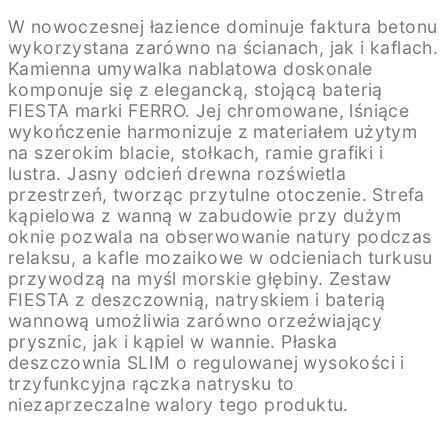
W nowoczesnej łazience dominuje faktura betonu
wykorzystana zarówno na ścianach, jak i kaflach.
Kamienna umywalka nablatowa doskonale
komponuje się z elegancką, stojącą baterią
FIESTA marki FERRO. Jej chromowane, lśniące
wykończenie harmonizuje z materiałem użytym
na szerokim blacie, stołkach, ramie grafiki i
lustra. Jasny odcień drewna rozświetla
przestrzeń, tworząc przytulne otoczenie. Strefa
kąpielowa z wanną w zabudowie przy dużym
oknie pozwala na obserwowanie natury podczas
relaksu, a kafle mozaikowe w odcieniach turkusu
przywodzą na myśl morskie głębiny. Zestaw
FIESTA z deszczownią, natryskiem i baterią
wannową umożliwia zarówno orzeźwiający
prysznic, jak i kąpiel w wannie. Płaska
deszczownia SLIM o regulowanej wysokości i
trzyfunkcyjna rączka natrysku to
niezaprzeczalne walory tego produktu.