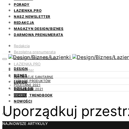
PORADY
ŁAZIENKA.PRO
NASZ NEWSLETTER
REDAKCJA
MAGAZYN DESIGN/BIZNES
DARMOWA PRENUMERATA
Redakcja
Bezpłatna prenumerata
Magazyn Design/Biznes
ŁAZIENKA.PRO
DESIGN
Newsletter
BIZNES
Kontakt
INSTALACJE SANITARNE
KATALOG PRODUKTÓW
LUDZIE
POLECANE 2021
DZIEJE SIĘ
TRENDBOOK 2021
TRENDBOOK
ODKRYJ
NOWOŚCI
Uporządkuj przestr
NAJNOWSZE ARTYKUŁY