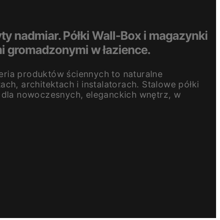
ty nadmiar. Półki Wall-Box i magazynki
i gromadzonymi w łazience.
seria produktów ściennych to naturalne
ch, architektach i instalatorach. Stalowe półki
dla nowoczesnych, eleganckich wnętrz, w