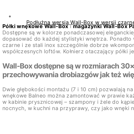
Podłużna wersja Wall-Box w wersji czarne
Półki wnękowe Wall-Box
i
magazynki Wall-Box P
Dostępne są w kolorze ponadczasowej eleganckiej st
dopasować do każdej stylistyki wnętrza. Ponadto 
czarne i ze stali inox szczególnie dobrze wkompon
współczesnych loftów. Kołnierz otaczający półki 
Wall-Box dostępne są w rozmiarach 30
przechowywania drobiazgów jak też wi
Dwie głębokości montażu (7 i 10 cm) pozwalają na
wnękowe Balneo można zamontować w prawie każdej
w kabinie prysznicowej – szampony i żele do kąpiel
nocnych, w kuchni na przyprawy, czy jako wnęki n