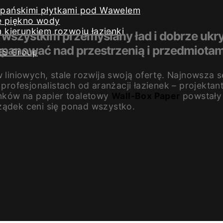
iszpańskimi płytkami pod Wawelem
e piękno wody
kierunkiem rozwoju łazienki
 wszystkim przemyślany ład i dobrze ukry
panować nad przestrzenią i przedmiotam
ES Group
 liniowych, stale rozwija swoją ofertę. Najnowsza 
rofesjonalistach od aranżacji łazienek – projektanta
nków na papier toaletowy
Wall-Box Paper
powstały 
ządek ceni się ponad wszystko.