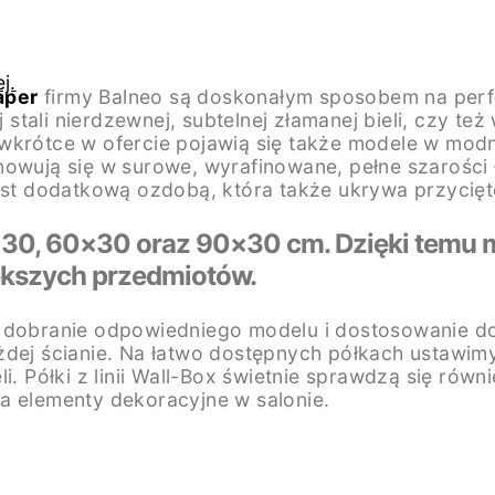
j.
aper
firmy Balneo są doskonałym sposobem na perfe
ali nierdzewnej, subtelnej złamanej bieli, czy też 
wkrótce w ofercie pojawią się także modele w modn
owują się w surowe, wyrafinowane, pełne szarości ł
jest dodatkową ozdobą, która także ukrywa przycięt
×30, 60×30 oraz 90×30 cm. Dzięki temu 
ększych przedmiotów.
 dobranie odpowiedniego modelu i dostosowanie do 
 ścianie. Na łatwo dostępnych półkach ustawimy r
i. Półki z linii Wall-Box świetnie sprawdzą się równ
a elementy dekoracyjne w salonie.