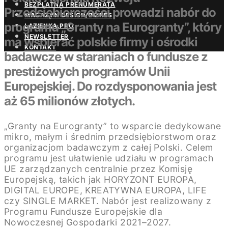
BEZPŁATNA PRENUMERATA
Przedsiębiorczości prowadzi nabór do
MAGAZYN DESIGN/BIZNES
programu „Granty na Eurogranty”, który
ŁAZIENKA.PRO
NEWSLETTER
ma wspierać polskie firmy i ośrodki
KONTAKT
badawcze w staraniach o fundusze z
prestiżowych programów Unii
Europejskiej. Do rozdysponowania jest
aż 65 milionów złotych.
„Granty na Eurogranty” to wsparcie dedykowane
mikro, małym i średnim przedsiębiorstwom oraz
organizacjom badawczym z całej Polski. Celem
programu jest ułatwienie udziału w programach
UE zarządzanych centralnie przez Komisję
Europejską, takich jak HORYZONT EUROPA,
DIGITAL EUROPE, KREATYWNA EUROPA, LIFE
czy SINGLE MARKET. Nabór jest realizowany z
Programu Fundusze Europejskie dla
Nowoczesnej Gospodarki 2021–2027.