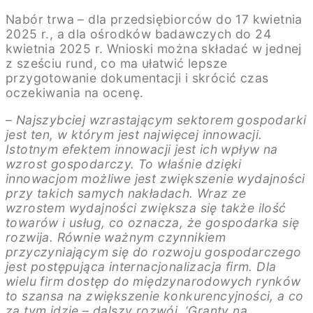
Nabór trwa – dla przedsiębiorców do 17 kwietnia
2025 r., a dla ośrodków badawczych do 24
kwietnia 2025 r. Wnioski można składać w jednej
z sześciu rund, co ma ułatwić lepsze
przygotowanie dokumentacji i skrócić czas
oczekiwania na ocenę.
–
Najszybciej wzrastającym sektorem gospodarki
jest ten, w którym jest najwięcej innowacji.
Istotnym efektem innowacji jest ich wpływ na
wzrost gospodarczy. To właśnie dzięki
innowacjom możliwe jest zwiększenie wydajności
przy takich samych nakładach. Wraz ze
wzrostem wydajności zwiększa się także ilość
towarów i usług, co oznacza, że gospodarka się
rozwija. Równie ważnym czynnikiem
przyczyniającym się do rozwoju gospodarczego
jest postępująca internacjonalizacja firm. Dla
wielu firm dostęp do międzynarodowych rynków
to szansa na zwiększenie konkurencyjności, a co
za tym idzie – dalszy rozwój. ‘Granty na