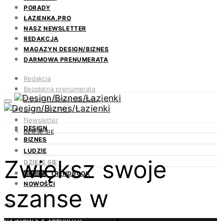
PORADY
ŁAZIENKA.PRO
NASZ NEWSLETTER
REDAKCJA
MAGAZYN DESIGN/BIZNES
DARMOWA PRENUMERATA
Redakcja
Bezpłatna prenumerata
Magazyn Design/Biznes
ŁAZIENKA.PRO
Newsletter
DESIGN
Kontakt
DZIEJE SIĘ
BIZNES
LUDZIE
Zwiększ swoje
DZIEJE SIĘ
TRENDBOOK
ODKRYJ
NOWOŚCI
szanse w