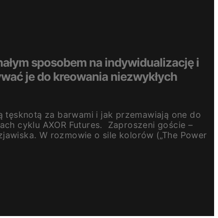
onałym sposobem na indywidualizację i
ywać je do kreowania niezwykłych
ką tęsknotą za barwami i jak przemawiają one do
ach cyklu AXOR Futures. Zaproszeni goście –
zjawiska. W rozmowie o sile kolorów („The Power