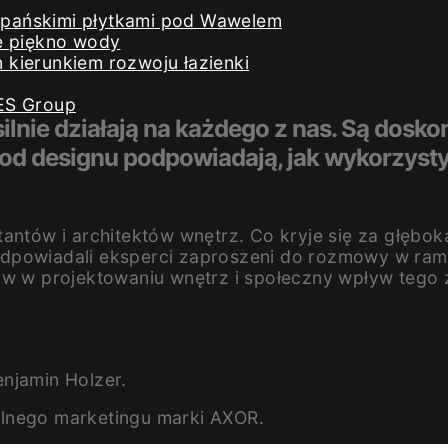
iszpańskimi płytkami pod Wawelem
e piękno wody
kierunkiem rozwoju łazienki
ES Group
ilnie działają na każdego z nas. Są dosk
i od designu podpowiadają, jak wykorzyst
antów i architektów wnętrz. Co kryje się za głębo
odpowiadali eksperci zaproszeni do rozmowy w ram
rw w projektowaniu wnętrz i społeczny wpływ tego 
njamin Holzer.
alnego marketingu marki AXOR.