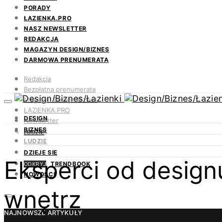
PORADY
ŁAZIENKA.PRO
NASZ NEWSLETTER
REDAKCJA
MAGAZYN DESIGN/BIZNES
DARMOWA PRENUMERATA
Redakcja
Bezpłatna prenumerata
Magazyn Design/Biznes
ŁAZIENKA.PRO
DESIGN
Newsletter
BIZNES
Kontakt
LUDZIE
LUDZIE
DZIEJE SIĘ
Eksperci od design
TRENDBOOK
ODKRYJ
NOWOŚCI
wnętrz
NAJNOWSZE ARTYKUŁY