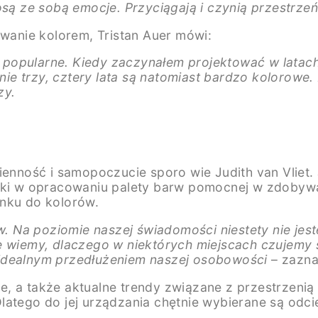
są ze sobą emocje. Przyciągają i czynią przestrzeń
owanie kolorem, Tristan Auer mówi:
popularne. Kiedy zaczynałem projektować w latach
tnie trzy, cztery lata są natomiast bardzo kolorowe
zy.
ność i samopoczucie sporo wie Judith van Vliet. 
arki w opracowaniu palety barw pomocnej w zdobywa
unku do kolorów.
 Na poziomie naszej świadomości niestety nie jes
 wiemy, dlaczego w niektórych miejscach czujemy si
 idealnym przedłużeniem naszej osobowości
– zaznac
 a także aktualne trendy związane z przestrzenią k
atego do jej urządzania chętnie wybierane są odcie