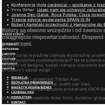
Konferencja ¡hola cerámica! – spotkanie z h
REDAKCJA DESIGN/BIZNES
Yves Béhar: Udało nam się uchwycić naturaln
21 LISTOPADA 2023
Joanna Dec-Galuk, Roca Polska: Cisza nowym 
Trzecia edycja wydarzenia SPAIN IS IN
Robert Kamiński przechodzi z Hansgrohe do 
Kolory są obecne wszędzie i od zawsze s
NASZE KONTA
osiągnięcie niepowtarzalności. Eksperc
przestrzeni.
FACEBOOK
INSTAGRAM
LINKEDIN
Kolory coraz wyraźniej zajmują wyobraźnię projekt
YOUTUBE
nas na poziomie podświadomości? Na te pytania 
PINTEREST
eksperci od designu, badali rosnące znaczenie ba
TWITTER
of Colors”) udział wzięli:
REDAKCJA
architekt i projektant Tristan Auer,
BEZPŁATNA PRENUMERATA
ekspertka ds. kolorów Judith van Vliet,
MAGAZYN DESIGN/BIZNES
dyrektor ds. zarządzania produktami AXOR Be
ŁAZIENKA.PRO
Dyskusje poprowadziła Anke Sohn, dyrektor glob
NEWSLETTER
KONTAKT