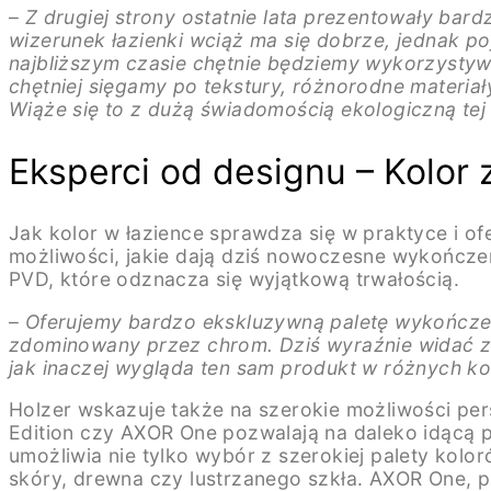
–
Z drugiej strony ostatnie lata prezentowały bardz
wizerunek łazienki wciąż ma się dobrze, jednak p
najbliższym czasie chętnie będziemy wykorzystywać
chętniej sięgamy po tekstury, różnorodne materia
Wiąże się to z dużą świadomością ekologiczną tej 
Eksperci od designu – Kolor
Jak kolor w łazience sprawdza się w praktyce i o
możliwości, jakie dają dziś nowoczesne wykończen
PVD, które odznacza się wyjątkową trwałością.
–
Oferujemy bardzo ekskluzywną paletę wykończeń
zdominowany przez chrom. Dziś wyraźnie widać zwr
jak inaczej wygląda ten sam produkt w różnych k
Holzer wskazuje także na szerokie możliwości pers
Edition czy AXOR One pozwalają na daleko idącą p
umożliwia nie tylko wybór z szerokiej palety kol
skóry, drewna czy lustrzanego szkła. AXOR One, p