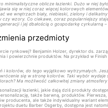
o minimalistyczne oblicze łazienki. Dużo w niej było 
ojawia się w niej coraz więcej kolorowych elementó
 we wnętrzach biały, niebieski, zielony i delikatny
ły czy wzory. Co ciekawe, coraz popularniejszy sta
generacji i jej dbałością o gospodarkę cyrkularną
–
 zmienia przedmioty
fercie rynkowej? Benjamin Holzer, dyrektor ds. za
ia i powierzchnie produktów. Na przykład w Finish
 i kolorów, do tego wyjątkowo wytrzymałych. Jeszc
ócenie się w stronę kolorów. Taki wybór wydaje s
olorach? Ma możliwość całkowitej zmiany atmosfery
onalizacji łazienki, jakie dają dziś produkty dost
ersonalizację, także barwną, produktów. Pierwsza,
orów producenta, ale także indywidualny wariant e
rojektu duetu Barber Osgerby, dostępna jest natom