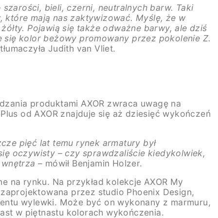
szarości, bieli, czerni, neutralnych barw. Taki
w, które mają nas zaktywizować. Myślę, że w
 żółty. Pojawią się także odważne barwy, ale dziś
je się kolor beżowy promowany przez pokolenie Z.
 tłumaczyła Judith van Vliet.
rządzania produktami AXOR zwraca uwagę na
 Plus od AXOR znajduje się aż dziesięć wykończeń
ze pięć lat temu rynek armatury był
ię oczywisty – czy sprawdzaliście kiedykolwiek,
 wnętrza
– mówił Benjamin Holzer.
ępne na rynku. Na przykład kolekcje AXOR My
 zaprojektowana przez studio Phoenix Design,
lementu wylewki. Może być on wykonany z marmuru,
iast w piętnastu kolorach wykończenia.