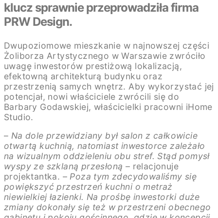
klucz sprawnie przeprowadziła firma
PRW Design.
Dwupoziomowe mieszkanie w najnowszej części
Żoliborza Artystycznego w Warszawie zwróciło
uwagę inwestorów prestiżową lokalizacją,
efektowną architekturą budynku oraz
przestrzenią samych wnętrz. Aby wykorzystać jej
potencjał, nowi właściciele zwrócili się do
Barbary Godawskiej, właścicielki pracowni iHome
Studio.
–
Na dole przewidziany był salon z całkowicie
otwartą kuchnią, natomiast inwestorce zależało
na wizualnym oddzieleniu obu stref. Stąd pomysł
wyspy ze szklaną przesłoną –
relacjonuje
projektantka.
–
Poza tym zdecydowaliśmy się
powiększyć przestrzeń kuchni o metraż
niewielkiej łazienki. Na prośbę inwestorki duże
zmiany dokonały się też w przestrzeni obecnego
gabinetu i pokoju gościnnego, gdzie w koncepcji