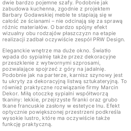
dwie bardzo pojemne szafy. Podobnie jak
zabudowa kuchenna, zgodnie z projektem
Barbary Godawskiej meble te stapiają się w
całość ze ścianami – nie odcinają się za sprawą
różnic materiałów. O bardzo spójny efekt
wizualny obu rodzajów płaszczyzn na etapie
realizacji zadbał oczywiście zespół PRW Design.
Eleganckie wnętrze ma duże okno. Światło
wpada do sypialnię także przez dekoracyjne
przeszklenie z wytwornymi szprosami,
pozwalające spojrzeć z góry na jadalnię.
Podobnie jak na parterze, karnisz szynowy jest
tu ukryty za dekoracyjną listwą sztukateryjną. To
również praktyczne rozwiązanie firmy Marcin
Dekor. Miłą otoczkę sypialni współtworzą
tkaniny: lekkie, przejrzyste firanki oraz grubo
tkane francuskie zasłony w estetyce lnu. Efekt
optycznie powiększonej przestrzeni podkreśla
wysokie lustro, które ma oczywiście także
funkcję praktyczną.