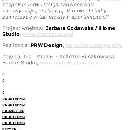
zespołem PRW Design zaowocowała
zachwycającą realizacją. Kto nie chciałby
zamieszkać w tak pięknym apartamencie?
Projekt wnętrza:
Barbara Godawska / iHome
Studio
,
www.ihomestudio.pl
Realizacja:
PRW Design
,
https://prwdesign.pl/pl
Zdjęcia: Ola i Michał Przeździk-Buczkowscy/
Budzik Studio,
www.budzikstudio.com
0
0
1
0
UDOSTĘPNIJ
UDOSTĘPNIJ
PODZIEL SIĘ
UDOSTĘPNIJ
UDOSTĘPNIJ
PRZYPNIJ