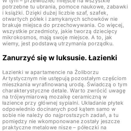
W tym – przewidzieć miejsce na wszystkie
potrzebne tu ubrania, pomoce naukowe, zabawki
i książki. Dzięki dużej liczbie szaf, szafek,
otwartych półek i zamykanych schowków nie
brakuje miejsca do przechowywania. Co więcej,
wszystkie przedmioty, jakie tworzą dziecięcy
mikrokosmos, mają swoje miejsce. A to, jak
wiemy, jest podstawą utrzymania porządku.
Zanurzyć się w luksusie. Łazienki
Łazienki w apartamencie na Żoliborzu
Artystycznym nie ustępują pozostałym częściom
mieszkania wyrafinowaną urodą. Świadczą o tym
charakterystyczne detale. Warto zwrócić uwagę
na trójwymiarową mozaikę ceramiczną w
łazience przy głównej sypialni. Układanie płytek
odpowiednio docinanych pod kątem samo w
sobie nie należy do najprostszych zadań, a tu
pomiędzy nie wkomponowane zostały jeszcze
praktyczne metalowe nisze – półeczki na