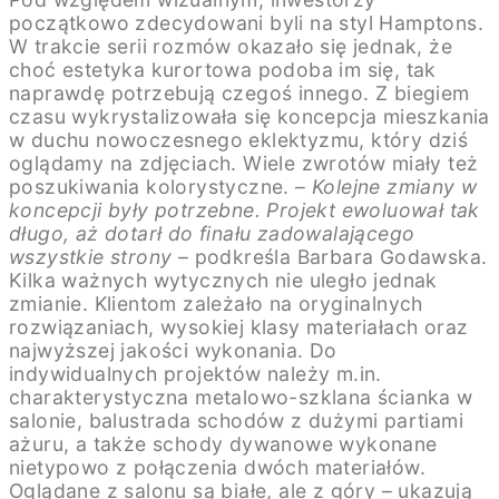
początkowo zdecydowani byli na styl Hamptons.
W trakcie serii rozmów okazało się jednak, że
choć estetyka kurortowa podoba im się, tak
naprawdę potrzebują czegoś innego. Z biegiem
czasu wykrystalizowała się koncepcja mieszkania
w duchu nowoczesnego eklektyzmu, który dziś
oglądamy na zdjęciach. Wiele zwrotów miały też
poszukiwania kolorystyczne. –
Kolejne zmiany w
koncepcji były potrzebne. Projekt ewoluował tak
długo, aż dotarł do finału zadowalającego
wszystkie strony –
podkreśla Barbara Godawska.
Kilka ważnych wytycznych nie uległo jednak
zmianie. Klientom zależało na oryginalnych
rozwiązaniach, wysokiej klasy materiałach oraz
najwyższej jakości wykonania. Do
indywidualnych projektów należy m.in.
charakterystyczna metalowo-szklana ścianka w
salonie, balustrada schodów z dużymi partiami
ażuru, a także schody dywanowe wykonane
nietypowo z połączenia dwóch materiałów.
Oglądane z salonu są białe, ale z góry – ukazują