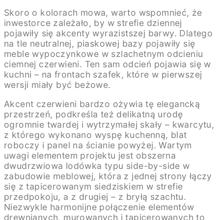
Skoro o kolorach mowa, warto wspomnieć, że
inwestorce zależało, by w strefie dziennej
pojawiły się akcenty wyrazistszej barwy. Dlatego
na tle neutralnej, piaskowej bazy pojawiły się
meble wypoczynkowe w szlachetnym odcieniu
ciemnej czerwieni. Ten sam odcień pojawia się w
kuchni – na frontach szafek, które w pierwszej
wersji miały być beżowe.
Akcent czerwieni bardzo ożywia tę elegancką
przestrzeń, podkreśla też delikatną urodę
ogromnie twardej i wytrzymałej skały – kwarcytu,
z którego wykonano wyspę kuchenną, blat
roboczy i panel na ścianie powyżej. Wartym
uwagi elementem projektu jest obszerna
dwudrzwiowa lodówka typu side-by-side w
zabudowie meblowej, która z jednej strony łączy
się z tapicerowanym siedziskiem w strefie
przedpokoju, a z drugiej – z bryłą szachtu.
Niezwykle harmonijne połączenie elementów
drewnianych, murowanych i tapicerowanych to