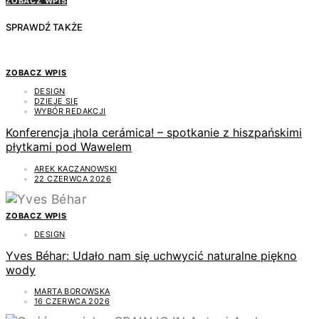
ZOBACZ WPIS
SPRAWDŹ TAKŻE
ZOBACZ WPIS
DESIGN
DZIEJE SIĘ
WYBÓR REDAKCJI
Konferencja ¡hola cerámica! – spotkanie z hiszpańskimi
płytkami pod Wawelem
AREK KACZANOWSKI
22 CZERWCA 2026
ZOBACZ WPIS
DESIGN
Yves Béhar: Udało nam się uchwycić naturalne piękno
wody
MARTA BOROWSKA
16 CZERWCA 2026