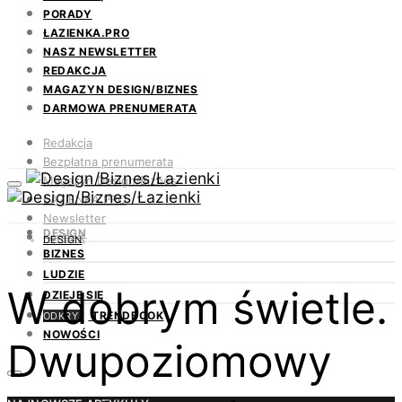
PORADY
ŁAZIENKA.PRO
NASZ NEWSLETTER
REDAKCJA
MAGAZYN DESIGN/BIZNES
DARMOWA PRENUMERATA
Redakcja
Bezpłatna prenumerata
Magazyn Design/Biznes
ŁAZIENKA.PRO
Newsletter
DESIGN
Kontakt
DESIGN
BIZNES
LUDZIE
W dobrym świetle.
DZIEJE SIĘ
TRENDBOOK
ODKRYJ
NOWOŚCI
Dwupoziomowy