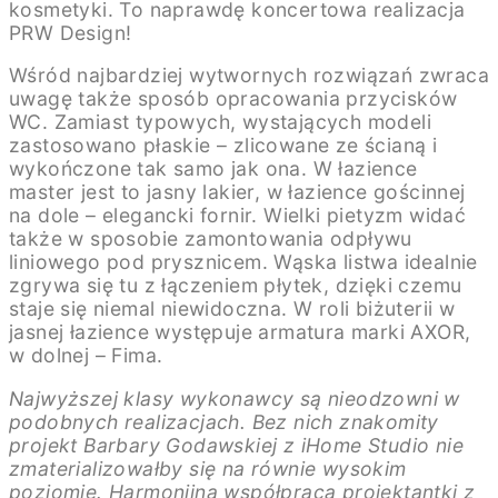
kosmetyki. To naprawdę koncertowa realizacja
PRW Design!
Wśród najbardziej wytwornych rozwiązań zwraca
uwagę także sposób opracowania przycisków
WC. Zamiast typowych, wystających modeli
zastosowano płaskie – zlicowane ze ścianą i
wykończone tak samo jak ona. W łazience
master jest to jasny lakier, w łazience gościnnej
na dole – elegancki fornir. Wielki pietyzm widać
także w sposobie zamontowania odpływu
liniowego pod prysznicem. Wąska listwa idealnie
zgrywa się tu z łączeniem płytek, dzięki czemu
staje się niemal niewidoczna. W roli biżuterii w
jasnej łazience występuje armatura marki AXOR,
w dolnej – Fima.
Najwyższej klasy wykonawcy są nieodzowni w
podobnych realizacjach. Bez nich znakomity
projekt Barbary Godawskiej z iHome Studio nie
zmaterializowałby się na równie wysokim
poziomie. Harmonijna współpraca projektantki z