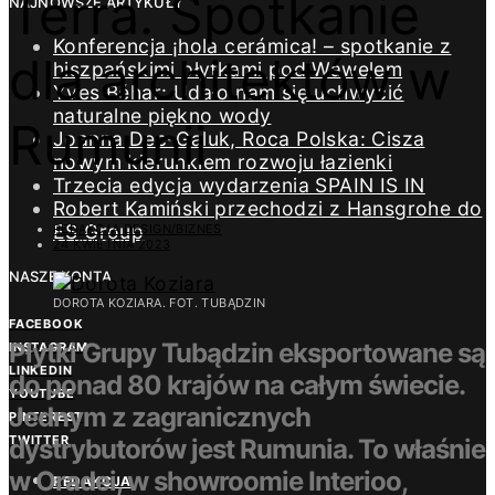
Terra. Spotkanie
NAJNOWSZE ARTYKUŁY
Konferencja ¡hola cerámica! – spotkanie z
dla architektów w
hiszpańskimi płytkami pod Wawelem
Yves Béhar: Udało nam się uchwycić
naturalne piękno wody
Rumunii
Joanna Dec-Galuk, Roca Polska: Cisza
nowym kierunkiem rozwoju łazienki
Trzecia edycja wydarzenia SPAIN IS IN
Robert Kamiński przechodzi z Hansgrohe do
ES Group
REDAKCJA DESIGN/BIZNES
24 KWIETNIA 2023
NASZE KONTA
DOROTA KOZIARA. FOT. TUBĄDZIN
FACEBOOK
Płytki Grupy Tubądzin eksportowane są
INSTAGRAM
LINKEDIN
do ponad 80 krajów na całym świecie.
YOUTUBE
Jednym z zagranicznych
PINTEREST
TWITTER
dystrybutorów jest Rumunia. To właśnie
w Oradei, w showroomie Interioo,
REDAKCJA