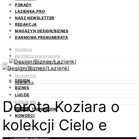
PORADY
ŁAZIENKA.PRO
NASZ NEWSLETTER
REDAKCJA
MAGAZYN DESIGN/BIZNES
DARMOWA PRENUMERATA
Redakcja
Bezpłatna prenumerata
Magazyn Design/Biznes
ŁAZIENKA.PRO
Newsletter
DESIGN
Kontakt
DZIEJE SIĘ
BIZNES
LUDZIE
Dorota Koziara o
DZIEJE SIĘ
TRENDBOOK
ODKRYJ
NOWOŚCI
kolekcji Cielo e