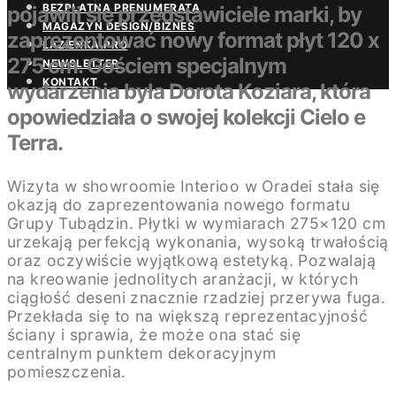
BEZPŁATNA PRENUMERATA
pojawili się przedstawiciele marki, by
MAGAZYN DESIGN/BIZNES
zaprezentować nowy format płyt 120 x
ŁAZIENKA.PRO
275 cm. Gościem specjalnym
NEWSLETTER
KONTAKT
wydarzenia była Dorota Koziara, która
opowiedziała o swojej kolekcji Cielo e
Terra.
Wizyta w showroomie Interioo w Oradei stała się
okazją do zaprezentowania nowego formatu
Grupy Tubądzin. Płytki w wymiarach 275×120 cm
urzekają perfekcją wykonania, wysoką trwałością
oraz oczywiście wyjątkową estetyką. Pozwalają
na kreowanie jednolitych aranżacji, w których
ciągłość deseni znacznie rzadziej przerywa fuga.
Przekłada się to na większą reprezentacyjność
ściany i sprawia, że może ona stać się
centralnym punktem dekoracyjnym
pomieszczenia.