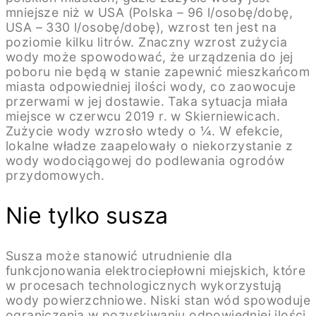
mniejsze niż w USA (Polska – 96 l/osobę/dobę,
USA – 330 l/osobę/dobę), wzrost ten jest na
poziomie kilku litrów. Znaczny wzrost zużycia
wody może spowodować, że urządzenia do jej
poboru nie będą w stanie zapewnić mieszkańcom
miasta odpowiedniej ilości wody, co zaowocuje
przerwami w jej dostawie. Taka sytuacja miała
miejsce w czerwcu 2019 r. w Skierniewicach.
Zużycie wody wzrosło wtedy o ¼. W efekcie,
lokalne władze zaapelowały o niekorzystanie z
wody wodociągowej do podlewania ogrodów
przydomowych.
Nie tylko susza
Susza może stanowić utrudnienie dla
funkcjonowania elektrociepłowni miejskich, które
w procesach technologicznych wykorzystują
wody powierzchniowe. Niski stan wód spowoduje
ograniczenia w pozyskiwaniu odpowiedniej ilości