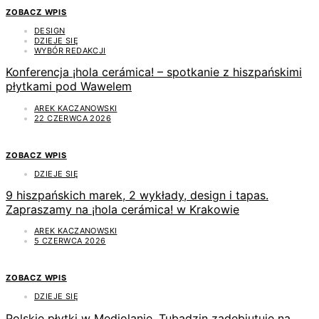
ZOBACZ WPIS
DESIGN
DZIEJE SIĘ
WYBÓR REDAKCJI
Konferencja ¡hola cerámica! – spotkanie z hiszpańskimi
płytkami pod Wawelem
AREK KACZANOWSKI
22 CZERWCA 2026
ZOBACZ WPIS
DZIEJE SIĘ
9 hiszpańskich marek, 2 wykłady, design i tapas.
Zapraszamy na ¡hola cerámica! w Krakowie
AREK KACZANOWSKI
5 CZERWCA 2026
ZOBACZ WPIS
DZIEJE SIĘ
Polskie płytki w Mediolanie. Tubądzin zadebiutuje na