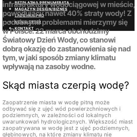
infrastruktury wodociągowej w mieście,
BEZPŁATNA PRENUMERATA
MAGAZYN DESIGN/BIZNES
powodujący nawet 40% straty wody! Z
ŁAZIENKA.PRO
podobnymi problemami mierzymy się
NEWSLETTER
KONTAKT
w Polsce. 22 marca obchodzimy
Światowy Dzień Wody, co stanowi
dobrą okazję do zastanowienia się nad
tym, w jaki sposób zmiany klimatu
wpływają na zasoby wodne.
Skąd miasta czerpią wodę?
Zaopatrzenie miasta w wodę pitną może
odbywać się z ujęć wód powierzchniowych i
podziemnych, w zależności od lokalnych
uwarunkowań hydrologicznych. Większość miast
zaopatrywana w wodę jest z ujęć podziemnych,
głębinowych, na które zmiany klimatu nie