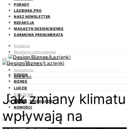
PORADY
ŁAZIENKA.PRO
NASZ NEWSLETTER
REDAKCJA
MAGAZYN DESIGN/BIZNES
DARMOWA PRENUMERATA
Redakcja
Bezpłatna prenumerata
Magazyn Design/Biznes
ŁAZIENKA.PRO
Newsletter
DESIGN
Kontakt
DZIEJE SIĘ
BIZNES
LUDZIE
Jak zmiany klimatu
DZIEJE SIĘ
TRENDBOOK
ODKRYJ
NOWOŚCI
wpływają na