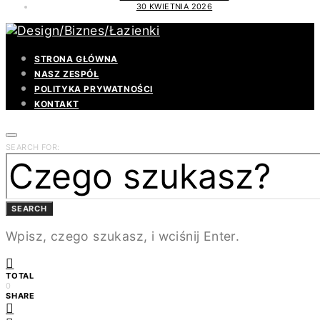
30 KWIETNIA 2026
STRONA GŁÓWNA
NASZ ZESPÓŁ
POLITYKA PRYWATNOŚCI
KONTAKT
SEARCH FOR:
SEARCH
Wpisz, czego szukasz, i wciśnij Enter.
TOTAL
0
SHARE