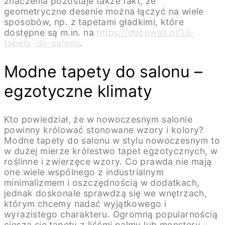
znaczenia pozostaje także fakt, że
geometryczne desenie można łączyć na wiele
sposobów, np. z tapetami gładkimi, które
dostępne są m.in. na
https://decowall.pl/13-
tapety-do-salonu
.
Modne tapety do salonu –
egzotyczne klimaty
Kto powiedział, że w nowoczesnym salonie
powinny królować stonowane wzory i kolory?
Modne tapety do salonu w stylu nowoczesnym to
w dużej mierze królestwo tapet egzotycznych, w
roślinne i zwierzęce wzory. Co prawda nie mają
one wiele wspólnego z industrialnym
minimalizmem i oszczędnością w dodatkach,
jednak doskonale sprawdzą się we wnętrzach,
którym chcemy nadać wyjątkowego i
wyrazistego charakteru. Ogromną popularnością
cieszą się tapety z liśćmi palmy lub monstery –