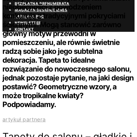
BEZPŁATNA PRENUMERATA
nieobecności z powodzeniem
MAGAZYN DESIGN/BIZNES
konkurują z tradycyjnymi pokryciami
ŁAZIENKA.PRO
ściennymi. Mogą stanowić zarówno
NEWSLETTER
KONTAKT
główny motyw przewodni w
pomieszczeniu, ale równie świetnie
radzą sobie jako jego subtelna
dekoracja. Tapeta to idealne
rozwiązanie do nowoczesnego salonu,
jednak pozostaje pytanie, na jaki design
postawić? Geometryczne wzory, a
może tropikalne kwiaty?
Podpowiadamy.
artykuł partnera
Tapety do salonu – gładkie i