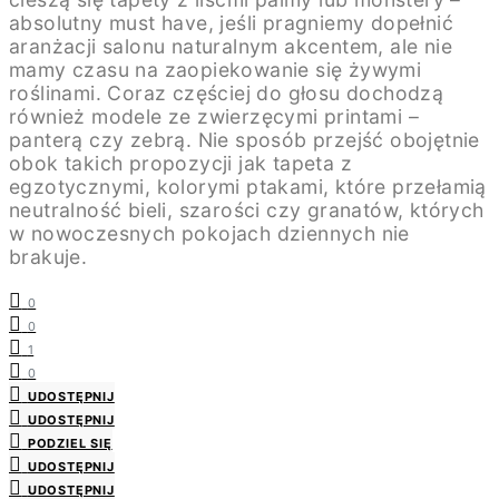
absolutny must have, jeśli pragniemy dopełnić
aranżacji salonu naturalnym akcentem, ale nie
mamy czasu na zaopiekowanie się żywymi
roślinami. Coraz częściej do głosu dochodzą
również modele ze zwierzęcymi printami –
panterą czy zebrą. Nie sposób przejść obojętnie
obok takich propozycji jak tapeta z
egzotycznymi, kolorymi ptakami, które przełamią
neutralność bieli, szarości czy granatów, których
w nowoczesnych pokojach dziennych nie
brakuje.
0
0
1
0
UDOSTĘPNIJ
UDOSTĘPNIJ
PODZIEL SIĘ
UDOSTĘPNIJ
UDOSTĘPNIJ