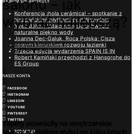
salonu – jak
NAJNOWSZE ARTYKUŁY
Konferencja ¡hola cerámica! – spotkanie z
wybrać najlepszą?
hiszpańskimi płytkami pod Wawelem
Yves Béhar: Udało nam się uchwycić
naturalne piękno wody
Joanna Dec-Galuk, Roca Polska: Cisza
nowym kierunkiem rozwoju łazienki
REDAKCJA DESIGN/BIZNES
28 STYCZNIA 2022
Trzecia edycja wydarzenia SPAIN IS IN
Robert Kamiński przechodzi z Hansgrohe do
ES Group
NASZE KONTA
FACEBOOK
INSTAGRAM
LINKEDIN
YOUTUBE
PINTEREST
TWITTER
Tapety powróciły na wnętrzarskie
salony w wielkim stylu i po kilku latach
REDAKCJA