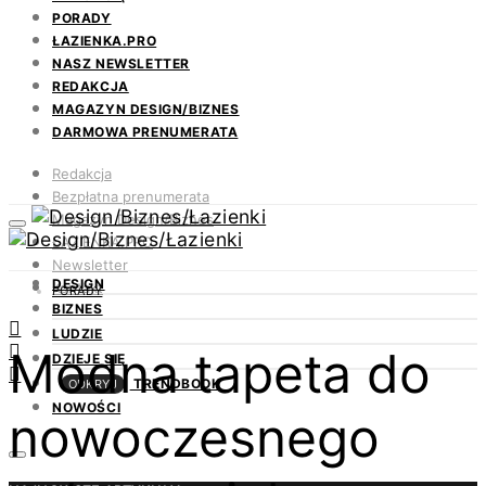
PORADY
ŁAZIENKA.PRO
NASZ NEWSLETTER
REDAKCJA
MAGAZYN DESIGN/BIZNES
DARMOWA PRENUMERATA
Redakcja
Bezpłatna prenumerata
Magazyn Design/Biznes
ŁAZIENKA.PRO
Newsletter
DESIGN
Kontakt
PORADY
BIZNES
LUDZIE
Modna tapeta do
DZIEJE SIĘ
TRENDBOOK
ODKRYJ
NOWOŚCI
nowoczesnego