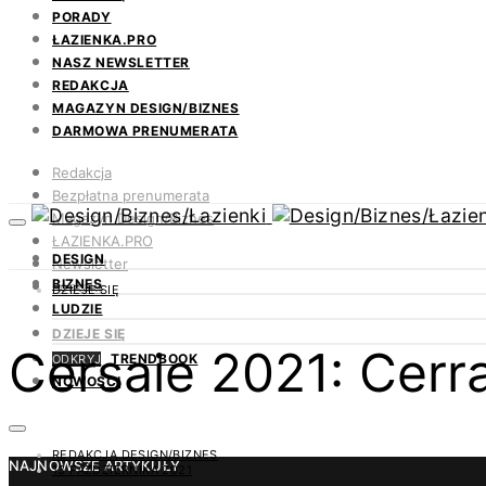
PORADY
ŁAZIENKA.PRO
NASZ NEWSLETTER
REDAKCJA
MAGAZYN DESIGN/BIZNES
DARMOWA PRENUMERATA
Redakcja
Bezpłatna prenumerata
Magazyn Design/Biznes
ŁAZIENKA.PRO
DESIGN
Newsletter
BIZNES
Kontakt
DZIEJE SIĘ
LUDZIE
DZIEJE SIĘ
Cersaie 2021: Cerr
TRENDBOOK
ODKRYJ
NOWOŚCI
REDAKCJA DESIGN/BIZNES
NAJNOWSZE ARTYKUŁY
13 PAŹDZIERNIKA 2021