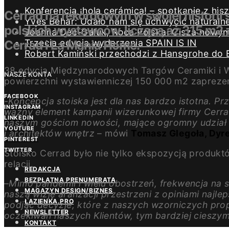
Konferencja ¡hola cerámica! – spotkanie z h
Cerrad na rekordowym w swojej historii
Yves Béhar: Udało nam się uchwycić naturaln
polskich wystawców, liczącą aż 315 m2 
Joanna Dec-Galuk, Roca Polska: Cisza nowym 
Trzecia edycja wydarzenia SPAIN IS IN
Cerrad i La Mania Home.
Robert Kamiński przechodzi z Hansgrohe do 
38 edycja Międzynarodowych Targów Ceramiki i Wyp
NASZE KONTA
powierzchni wystawienniczej 150 000 m2 zaprezent
FACEBOOK
-Koncepcja stoiska jest dla nas bardzo istotna. 
INSTAGRAM
ważny element kampanii wizerunkowej firmy Cerr
LINKEDIN
naszym gościom nowości, mające ogromny udział 
YOUTUBE
i architektów wnętrz
– mówi
Tomasz Glegoła, Dyre
PINTEREST
TWITTER
Stoisko Cerrad było nie tylko ekspozycją produk
relacji.
REDAKCJA
BEZPŁATNA PRENUMERATA
–
Mimo pandemii i wielu obostrzeń, frekwencja na 
MAGAZYN DESIGN/BIZNES
naszą wizję aranżacji przestrzeni z opiniami najl
ŁAZIENKA.PRO
podjąć decyzje, które z naszych wzorniczych pro
NEWSLETTER
oczekiwań naszych Klientów, tym bardziej cieszym
KONTAKT