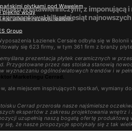
iszpańskimi płytkami pod Wawelem
 stoisku wystawienniczym, z imponującą 
e piękno wody
zaprezentował kilkadziesiąt najnowszych 
kierunkiem rozwoju łazienki
ES Group
osażenia Łazienek Cersaie odbyła się w Bolonii w 
owały się 623 firmy, w tym 361 firm z branży płyt
Przemyślana prezentacja płytek ceramicznych w prz
ad. Przygotowane przez nas stoiska stanowią now
w wyznaczaniu ogólnoświatowych trendów i w pełn
ktor Marketingu Cerrad.
tów, ale miejscem inspirujących spotkań, wymiany 
stoisku Cerrad przerosła nasze najśmielsze oczekiw
epszych ekspertów z zakresu projektowania wnętrz i
pozycji uzupełnią naszą bogatą ofertę produktową
y się, że nasze propozycje spotykały się z tak wie