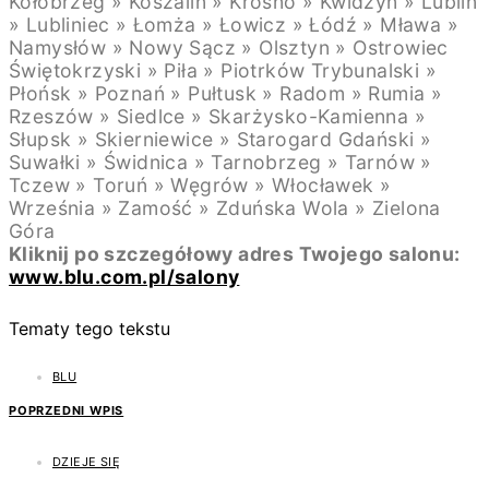
Kołobrzeg » Koszalin » Krosno » Kwidzyn » Lublin
» Lubliniec » Łomża » Łowicz » Łódź » Mława »
Namysłów » Nowy Sącz » Olsztyn » Ostrowiec
Świętokrzyski » Piła » Piotrków Trybunalski »
Płońsk » Poznań » Pułtusk » Radom » Rumia »
Rzeszów » Siedlce » Skarżysko-Kamienna »
Słupsk » Skierniewice » Starogard Gdański »
Suwałki » Świdnica » Tarnobrzeg » Tarnów »
Tczew » Toruń » Węgrów » Włocławek »
Września » Zamość » Zduńska Wola » Zielona
Góra
Kliknij po szczegółowy adres Twojego salonu:
www.blu.com.pl/salony
Tematy tego tekstu
BLU
POPRZEDNI WPIS
DZIEJE SIĘ