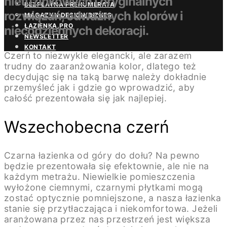
nietuzinkowych i oryginalnych
BEZPŁATNA PRENUMERATA
rozwiązań, odważnych kolorów i
MAGAZYN DESIGN/BIZNES
ŁAZIENKA.PRO
niecodziennych dekoracji.
NEWSLETTER
KONTAKT
Czerń to niezwykle elegancki, ale zarazem
trudny do zaaranżowania kolor, dlatego też
decydując się na taką barwę należy dokładnie
przemyśleć jak i gdzie go wprowadzić, aby
całość prezentowała się jak najlepiej.
Wszechobecna czerń
Czarna łazienka od góry do dołu? Na pewno
będzie prezentowała się efektownie, ale nie na
każdym metrażu. Niewielkie pomieszczenia
wyłożone ciemnymi, czarnymi płytkami mogą
zostać optycznie pomniejszone, a nasza łazienka
stanie się przytłaczająca i niekomfortowa. Jeżeli
aranżowana przez nas przestrzeń jest większa