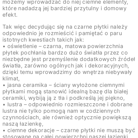
możemy wprowadzać do niej ciemne elementy,
które nadadzą jej bardziej przytulny i domowy
efekt.
Tak więc decydując się na czarne płytki należy
odpowiednio je rozmieścić i pamiętać o paru
istotnych kwestiach takich jak:
• oświetlenie – czarna, matowa powierzchnia
płytek pochłania bardzo dużo światła przez co
niezbędne jest przemyślenie dodatkowych źródeł
światła, zarówno ogólnych jak i dekoracyjnych,
dzięki temu wprowadzimy do wnętrza niebywały
klimat,
• jasna ceramika – ściany wyłożone ciemnymi
płytkami mogą stanowić idealną bazę dla białej
ceramiki, wybiją ją z tła i podkreślą jej piękno,
• lustra – odpowiednio rozmieszczone i dobrane
lustra nie tylko pomogą nam w codziennych
czynnościach, ale również optycznie powiększą
naszą łazienkę,
• ciemne dekoracje – czarne płytki nie muszą być
stosowane na całej powierzchni naszej łazienki.