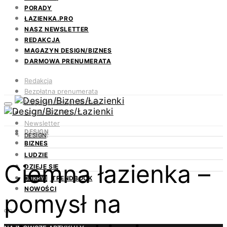
PORADY
ŁAZIENKA.PRO
NASZ NEWSLETTER
REDAKCJA
MAGAZYN DESIGN/BIZNES
DARMOWA PRENUMERATA
Redakcja
Bezpłatna prenumerata
Magazyn Design/Biznes
ŁAZIENKA.PRO
Newsletter
DESIGN
Kontakt
DESIGN
BIZNES
LUDZIE
Ciemna łazienka –
DZIEJE SIĘ
TRENDBOOK
ODKRYJ
NOWOŚCI
pomysł na