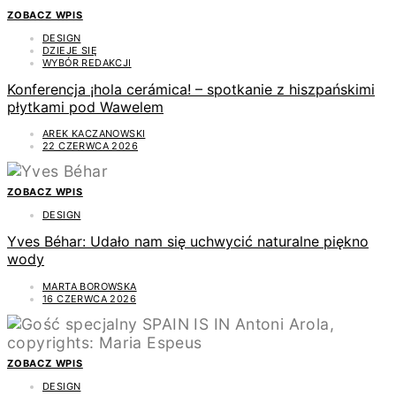
ZOBACZ WPIS
DESIGN
DZIEJE SIĘ
WYBÓR REDAKCJI
Konferencja ¡hola cerámica! – spotkanie z hiszpańskimi
płytkami pod Wawelem
AREK KACZANOWSKI
22 CZERWCA 2026
ZOBACZ WPIS
DESIGN
Yves Béhar: Udało nam się uchwycić naturalne piękno
wody
MARTA BOROWSKA
16 CZERWCA 2026
ZOBACZ WPIS
DESIGN