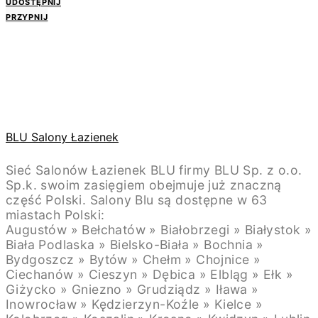
UDOSTĘPNIJ
PRZYPNIJ
BLU Salony Łazienek
Sieć Salonów Łazienek BLU firmy BLU Sp. z o.o.
Sp.k. swoim zasięgiem obejmuje już znaczną
część Polski. Salony Blu są dostępne w 63
miastach Polski:
Augustów » Bełchatów » Białobrzegi » Białystok »
Biała Podlaska » Bielsko-Biała » Bochnia »
Bydgoszcz » Bytów » Chełm » Chojnice »
Ciechanów » Cieszyn » Dębica » Elbląg » Ełk »
Giżycko » Gniezno » Grudziądz » Iława »
Inowrocław » Kędzierzyn-Koźle » Kielce »