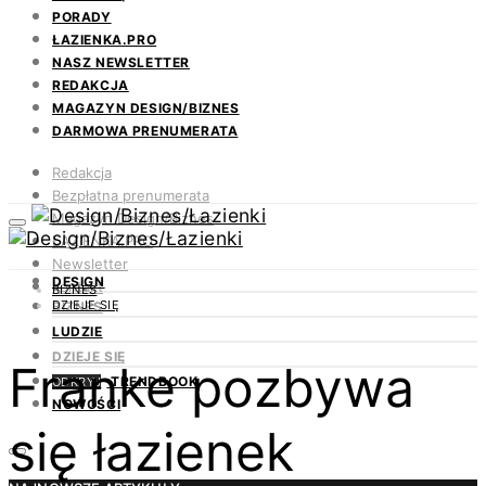
PORADY
ŁAZIENKA.PRO
NASZ NEWSLETTER
REDAKCJA
MAGAZYN DESIGN/BIZNES
DARMOWA PRENUMERATA
Redakcja
Bezpłatna prenumerata
Magazyn Design/Biznes
ŁAZIENKA.PRO
Newsletter
DESIGN
Kontakt
BIZNES
DZIEJE SIĘ
BIZNES
LUDZIE
DZIEJE SIĘ
Franke pozbywa
TRENDBOOK
ODKRYJ
NOWOŚCI
się łazienek