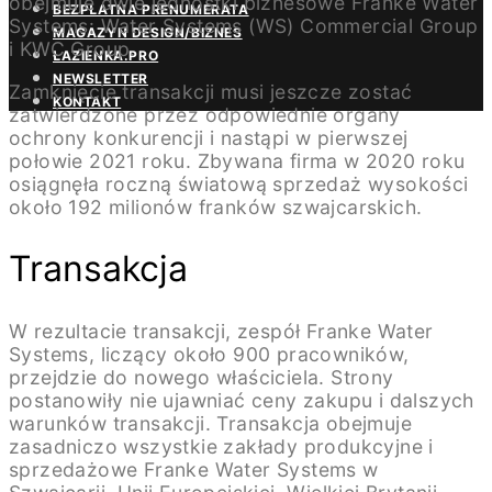
obejmuje dwie jednostki biznesowe Franke Water
BEZPŁATNA PRENUMERATA
Systems: Water Systems (WS) Commercial Group
MAGAZYN DESIGN/BIZNES
i KWC Group.
ŁAZIENKA.PRO
NEWSLETTER
Zamknięcie transakcji musi jeszcze zostać
KONTAKT
zatwierdzone przez odpowiednie organy
ochrony konkurencji i nastąpi w pierwszej
połowie 2021 roku. Zbywana firma w 2020 roku
osiągnęła roczną światową sprzedaż wysokości
około 192 milionów franków szwajcarskich.
Transakcja
W rezultacie transakcji, zespół Franke Water
Systems, liczący około 900 pracowników,
przejdzie do nowego właściciela. Strony
postanowiły nie ujawniać ceny zakupu i dalszych
warunków transakcji. Transakcja obejmuje
zasadniczo wszystkie zakłady produkcyjne i
sprzedażowe Franke Water Systems w