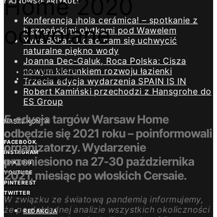
Home 2020
NAJNOWSZE ARTYKUŁY
Konferencja ¡hola cerámica! – spotkanie z
odwołane
hiszpańskimi płytkami pod Wawelem
Yves Béhar: Udało nam się uchwycić
naturalne piękno wody
Joanna Dec-Galuk, Roca Polska: Cisza
nowym kierunkiem rozwoju łazienki
AREK KACZANOWSKI
24 SIERPNIA 2020
Trzecia edycja wydarzenia SPAIN IS IN
Robert Kamiński przechodzi z Hansgrohe do
ES Group
5. edycja targów Warsaw Home
NASZE KONTA
odbędzie się 2021 roku – poinformowali
FACEBOOK
organizatorzy. Wydarzenie
INSTAGRAM
przeniesiono na 27-30 października
LINKEDIN
2021, miesiąc po włoskich Cersaie.
YOUTUBE
PINTEREST
TWITTER
W związku ze światową pandemią informujemy,
że po dokładnej analizie wszystkich okoliczności
REDAKCJA