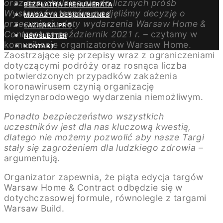
oraz przychylając się do licznych próśb
BEZPŁATNA PRENUMERATA
Wystawców targów, podjęliśmy decyzję o
MAGAZYN DESIGN/BIZNES
przesunięciu daty wydarzenia Warsaw Home &
ŁAZIENKA.PRO
Contract na październik 2021 r.
– czytamy w
NEWSLETTER
komunikacje organizatorów Warsaw Home.
KONTAKT
Zaostrzające się przepisy wraz z ograniczeniami
dotyczącymi podróży oraz rosnąca liczba
potwierdzonych przypadków zakażenia
koronawirusem czynią organizację
międzynarodowego wydarzenia niemożliwym.
Ponadto bezpieczeństwo wszystkich
uczestników jest dla nas kluczową kwestią,
dlatego nie możemy pozwolić aby nasze Targi
stały się zagrożeniem dla ludzkiego zdrowia
–
argumentują.
Organizator zapewnia, że piąta edycja targów
Warsaw Home & Contract odbędzie się w
dotychczasowej formule, równolegle z targami
Warsaw Build.