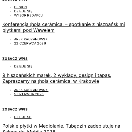
DESIGN
DZIEJE SIĘ
WYBÓR REDAKCJI
Konferencja ¡hola cerámica! – spotkanie z hiszpańskimi
płytkami pod Wawelem
AREK KACZANOWSKI
22 CZERWCA 2026
ZOBACZ WPIS
DZIEJE SIĘ
9 hiszpańskich marek, 2 wykłady, design i tapas.
Zapraszamy na ¡hola cerámica! w Krakowie
AREK KACZANOWSKI
5 CZERWCA 2026
ZOBACZ WPIS
DZIEJE SIĘ
Polskie płytki w Mediolanie. Tubądzin zadebiutuje na
Salone del Mobile 2026