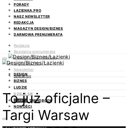
PORADY
ŁAZIENKA.PRO
NASZ NEWSLETTER
REDAKCJA
MAGAZYN DESIGN/BIZNES
DARMOWA PRENUMERATA
Redakcja
Bezpłatna prenumerata
Magazyn Design/Biznes
ŁAZIENKA.PRO
Newsletter
DESIGN
Kontakt
DZIEJE SIĘ
BIZNES
LUDZIE
To już oficjalne –
DZIEJE SIĘ
TRENDBOOK
ODKRYJ
NOWOŚCI
Targi Warsaw