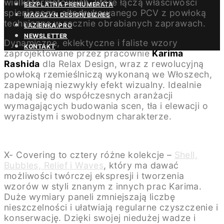
wielkoformatowych, które łączą właściwości
BEZPŁATNA PRENUMERATA
spienionego, sitodrukowanego PCV z powłoką
MAGAZYN DESIGN/BIZNES
techniczną w ręcznie obrabianych zaprawach.
ŁAZIENKA.PRO
NEWSLETTER
Dynamiczne, eklektyczne i faliste wzory
KONTAKT
zaprojektowane przez pracownie
Karima
Rashida
dla Relax Design, wraz z rewolucyjną
powłoką rzemieślniczą wykonaną we Włoszech,
zapewniają niezwykły efekt wizualny. Idealnie
nadają się do współczesnych aranżacji
wymagających budowania scen, tła i elewacji o
wyrazistym i swobodnym charakterze.
X- Covering to cztery różne kolekcje –
Shell,
Bubbles, Relief i Waves
, który ma dawać
możliwości twórczej ekspresji i tworzenia
wzorów w styli znanym z innych prac Karima.
Duże wymiary paneli zmniejszają liczbę
nieszczelności i ułatwiają regularne czyszczenie i
konserwację. Dzięki swojej niedużej wadze i