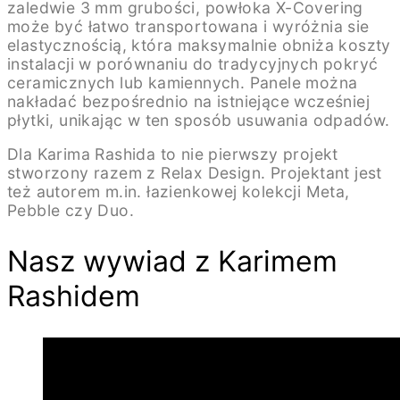
zaledwie 3 mm grubości, powłoka X-Covering
może być łatwo transportowana i wyróżnia sie
elastycznością, która maksymalnie obniża koszty
instalacji w porównaniu do tradycyjnych pokryć
ceramicznych lub kamiennych. Panele można
nakładać bezpośrednio na istniejące wcześniej
płytki, unikając w ten sposób usuwania odpadów.
Dla Karima Rashida to nie pierwszy projekt
stworzony razem z Relax Design. Projektant jest
też autorem m.in. łazienkowej kolekcji Meta,
Pebble czy Duo.
Nasz wywiad z Karimem
Rashidem