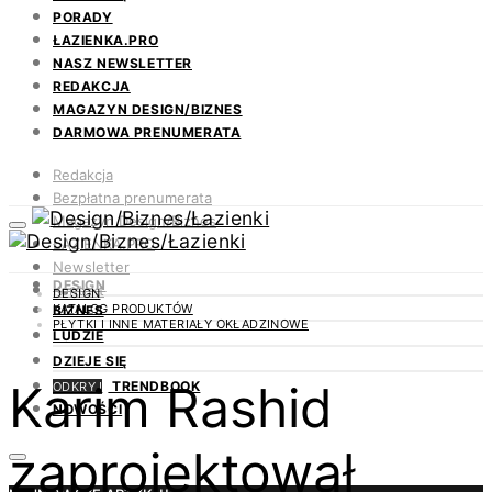
PORADY
ŁAZIENKA.PRO
NASZ NEWSLETTER
REDAKCJA
MAGAZYN DESIGN/BIZNES
DARMOWA PRENUMERATA
Redakcja
Bezpłatna prenumerata
Magazyn Design/Biznes
ŁAZIENKA.PRO
Newsletter
DESIGN
Kontakt
DESIGN
KATALOG PRODUKTÓW
BIZNES
PŁYTKI I INNE MATERIAŁY OKŁADZINOWE
LUDZIE
DZIEJE SIĘ
Karim Rashid
TRENDBOOK
ODKRYJ
NOWOŚCI
zaprojektował