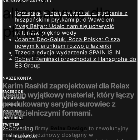
NAJNOWSZE ARTYKUŁY
alternatywę dla
Konferencja ¡hola cerámica! – spotkanie z
hiszpańskimi płytkami pod Wawelem
płytek
Yves Béhar: Udało nam się uchwycić
naturalne piękno wody
Joanna Dec-Galuk, Roca Polska: Cisza
nowym kierunkiem rozwoju łazienki
Trzecia edycja wydarzenia SPAIN IS IN
REDAKCJA DESIGN/BIZNES
Robert Kamiński przechodzi z Hansgrohe do
26 MAJA 2020
ES Group
NASZE KONTA
Karim Rashid zaprojektował dla Relax
FACEBOOK
Design wyjątkowy materiał, który łączy
INSTAGRAM
produkowany seryjnie surowiec z
LINKEDIN
rękodzielniczymi formami.
YOUTUBE
PINTEREST
TWITTER
X-Covering
firmy
Relax Design
to rewolucyjny
materiał okładzinowy dostępny w
REDAKCJA