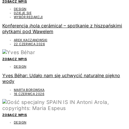
ZOBACZ WPIS
DESIGN
DZIEJE SIĘ
WYBÓR REDAKCJI
Konferencja ¡hola cerámica! – spotkanie z hiszpańskimi
płytkami pod Wawelem
AREK KACZANOWSKI
22 CZERWCA 2026
ZOBACZ WPIS
DESIGN
Yves Béhar: Udało nam się uchwycić naturalne piękno
wody
MARTA BOROWSKA
16 CZERWCA 2026
ZOBACZ WPIS
DESIGN