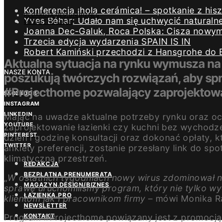
Konferencja ¡hola cerámica! – spotkanie z h
REDAKCJA DESIGN/BIZNES
Yves Béhar: Udało nam się uchwycić naturaln
8 KWIETNIA 2020
Joanna Dec-Galuk, Roca Polska: Cisza nowym 
Trzecia edycja wydarzenia SPAIN IS IN
Robert Kamiński przechodzi z Hansgrohe do 
Aktualna sytuacja na rynku wymusza na 
NASZE KONTA
poszukują twórczych rozwiązań, aby s
#Projecthome pozwalający zaprojekto
FACEBOOK
INSTAGRAM
LINKEDIN
Mając na uwadze aktualne potrzeby rynku oraz o
YOUTUBE
zaprojektowanie łazienki czy kuchni bez wychod
PINTEREST
dzień i godzinę konsultacji oraz dokonać opłaty,
TWITTER
ankiety preferencji, zostanie przesłany link do s
klimatyczną przestrzeń.
REDAKCJA
BEZPŁATNA PRENUMERATA
„
W ostatnich tygodniach nowy wirus zdominował n
MAGAZYN DESIGN/BIZNES
sprawę uruchomiliśmy program, który nie tylko 
ŁAZIENKA.PRO
klientom jak i pracownikom firmy
– mówi Monika Ra
NEWSLETTER
Program #Projecthome powiązany jest z promocją n
KONTAKT