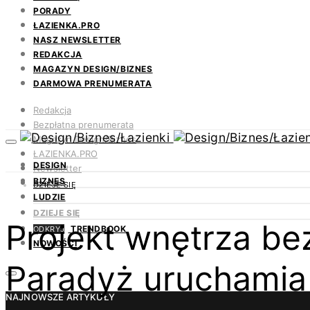
PORADY
ŁAZIENKA.PRO
NASZ NEWSLETTER
REDAKCJA
MAGAZYN DESIGN/BIZNES
DARMOWA PRENUMERATA
Redakcja
Bezpłatna prenumerata
Magazyn Design/Biznes
ŁAZIENKA.PRO
DESIGN
Newsletter
BIZNES
Kontakt
DZIEJE SIĘ
LUDZIE
DZIEJE SIĘ
Projekt wnętrza b
TRENDBOOK
ODKRYJ
NOWOŚCI
Paradyż uruchamia
NAJNOWSZE ARTYKUŁY