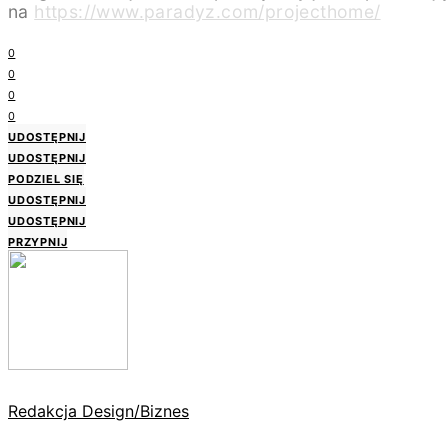
na
https://www.paradyz.com/projecthome/
0
0
0
0
UDOSTĘPNIJ
UDOSTĘPNIJ
PODZIEL SIĘ
UDOSTĘPNIJ
UDOSTĘPNIJ
PRZYPNIJ
Redakcja Design/Biznes