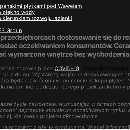
iszpańskimi płytkami pod Wawelem
e piękno wody
kierunkiem rozwoju łazienki
ES Group
przedsiębiorcach dostosowanie się do re
prostać oczekiwaniom konsumentów. Cera
wać wymarzone wnętrze bez wychodzenia
chronę zdrowia przed
COVID-19
,
Ceramika Paradyż
zenia z domu. Wystarczy wejść na dedykowaną stro
 która będzie zwrócona w momencie zakupu płytek. N
potkania on-line, podczas którego projektantki fir
asze życie zawodowe, wymuszając w firmach optymal
wychodzi naprzeciw aktualnym oczekiwaniom rynku,
biej, kierownik projektu #Projecthome.
a produkty z oferty producenta. Więcej informacji