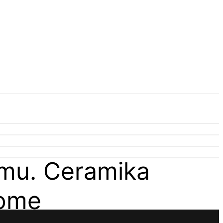
omu. Ceramika
home