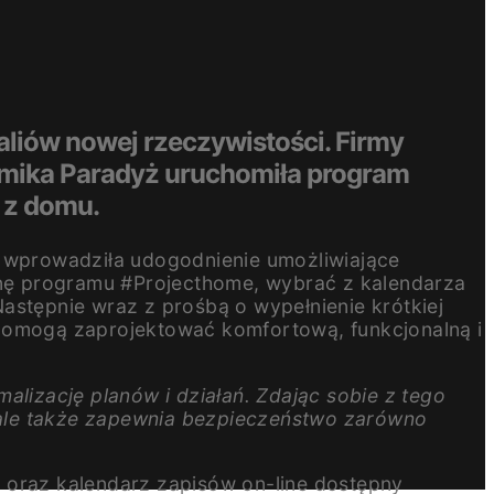
aliów nowej rzeczywistości. Firmy
mika Paradyż uruchomiła program
 z domu.
wprowadziła udogodnienie umożliwiające
nę programu #Projecthome, wybrać z kalendarza
astępnie wraz z prośbą o wypełnienie krótkiej
my pomogą zaprojektować komfortową, funkcjonalną i
izację planów i działań. Zdając sobie z tego
 ale także zapewnia bezpieczeństwo zarówno
 oraz kalendarz zapisów on-line dostępny