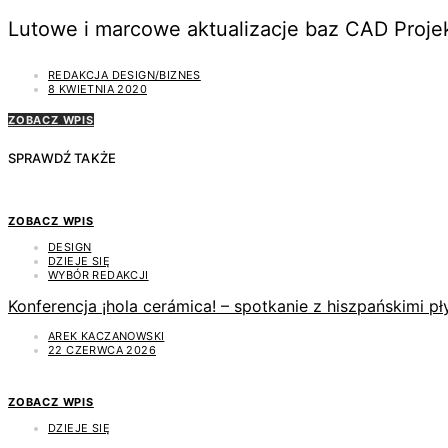
Lutowe i marcowe aktualizacje baz CAD Proj
REDAKCJA DESIGN/BIZNES
8 KWIETNIA 2020
ZOBACZ WPIS
SPRAWDŹ TAKŻE
ZOBACZ WPIS
DESIGN
DZIEJE SIĘ
WYBÓR REDAKCJI
Konferencja ¡hola cerámica! – spotkanie z hiszpańskimi 
AREK KACZANOWSKI
22 CZERWCA 2026
ZOBACZ WPIS
DZIEJE SIĘ