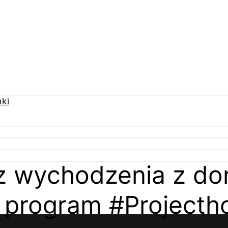
ez wychodzenia z d
 program #Project