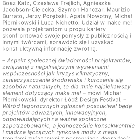
Boaz Katz, Czesława Frejlich, Agnieszka
Jacobson-Cielecka. Szymon Hanczar, Maurizio
Burrato, Jerzy Porębski, Agata Nowotny, Michał
Piernikowski i Luca Nichetto. Udział w make me!
pozwala projektantom u progu kariery
skonfrontować swoje pomysły z publicznością i
innymi twórcami, sprawdzić się i uzyskać
konstruktywną informację zwrotną.
–
Aspekt społecznej świadomości projektantów,
związanej z najpilniejszymi wyzwaniami
współczesności jak kryzys klimatyczny,
zanieczyszczenie środowiska i kurczenie się
zasobów naturalnych, to dla mnie najciekawszy
element dotyczący make me! –
mówi Michał
Piernikowski, dyrektor Łódź Design Festival.
–
Wśród tegorocznych zgłoszeń poszukiwał będę
projektów odważnych, innowacyjnych,
odpowiadających na ważne społeczne
zapotrzebowanie, a jednocześnie konsekwentnie
i mądrze łączących rynkowe mody z mega
trendami związanymi z postępującą degradacją