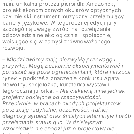
m.in. unikalna proteza piersi dla Amazonek,
projekt ekonomicznych okularów optycznych
czy miejski instrument muzyczny przełamujący
bariery językowe. W tegorocznej edycji jury
szczególną uwagę zwróci na rozwiązania
odpowiedzialne ekologicznie i społecznie,
wpisujące się w zamysł zrównoważonego
rozwoju.
–
Młodzi twórcy mają niezwykłą przewagę i
przywilej. Mogą bezkarnie eksperymentować i
poruszać się poza ograniczeniami, które narzuca
rynek
– podkreśla znaczenie konkursu Agata
Nowotny, socjolożka, kuratorka wystaw i
tegoroczna jurorka. –
Nie ciekawią mnie jednak
projekty odklejone od rzeczywistości.
Przeciwnie, w pracach młodych projektantów
poszukuję radykalnej uczciwości, trafnej
diagnozy sytuacji oraz śmiałych alternatyw i prób
przełamania status quo. W dzisiejszym
wzornictwie nie chodzi już o projektowanie