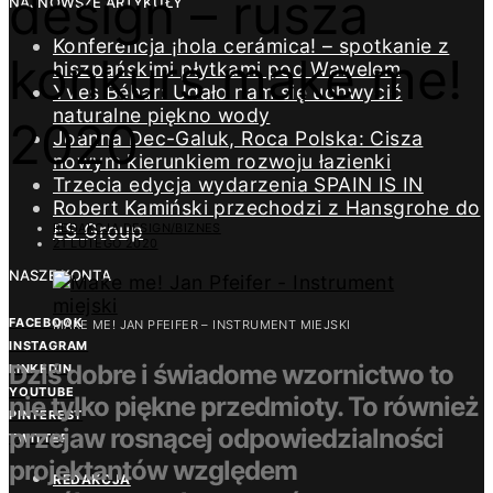
design – rusza
NAJNOWSZE ARTYKUŁY
Konferencja ¡hola cerámica! – spotkanie z
konkurs make me!
hiszpańskimi płytkami pod Wawelem
Yves Béhar: Udało nam się uchwycić
naturalne piękno wody
2020
Joanna Dec-Galuk, Roca Polska: Cisza
nowym kierunkiem rozwoju łazienki
Trzecia edycja wydarzenia SPAIN IS IN
Robert Kamiński przechodzi z Hansgrohe do
ES Group
REDAKCJA DESIGN/BIZNES
21 LUTEGO 2020
NASZE KONTA
FACEBOOK
MAKE ME! JAN PFEIFER – INSTRUMENT MIEJSKI
INSTAGRAM
Dziś dobre i świadome wzornictwo to
LINKEDIN
YOUTUBE
nie tylko piękne przedmioty. To również
PINTEREST
przejaw rosnącej odpowiedzialności
TWITTER
projektantów względem
REDAKCJA