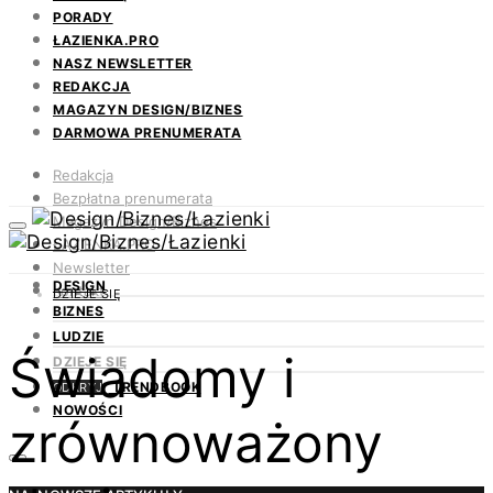
PORADY
ŁAZIENKA.PRO
NASZ NEWSLETTER
REDAKCJA
MAGAZYN DESIGN/BIZNES
DARMOWA PRENUMERATA
Redakcja
Bezpłatna prenumerata
Magazyn Design/Biznes
ŁAZIENKA.PRO
Newsletter
DESIGN
Kontakt
DZIEJE SIĘ
BIZNES
LUDZIE
Świadomy i
DZIEJE SIĘ
TRENDBOOK
ODKRYJ
NOWOŚCI
zrównoważony