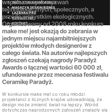
współczesnych wyzwań
BEZPŁATNA PRENUMERATA
MAGAZYN DESIGN/BIZNES
technologicznych, społecznych, a
ŁAZIENKA.PRO
przede wszystkim ekologicznych.
NEWSLETTER
Organizowany od 2008 roku konkurs
KONTAKT
make me! jest okazją do zebrania w
jednym miejscu najambitniejszych
projektów młodych designerów z
całego świata. Na autorów najlepszych
zgłoszeń czekają nagrody Paradyż
Awards o łącznej wartości 60 000 zł,
ufundowane przez mecenasa festiwalu
Ceramikę Paradyż.
W konkursie make me! co roku młodzi
projektanci z licznych krajów udowadniają, że
design może zmienić świat na lepszy. Wśród
dotychczas nagrodzonych zgłoszeń znalazły się