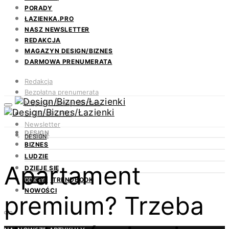
PORADY
ŁAZIENKA.PRO
NASZ NEWSLETTER
REDAKCJA
MAGAZYN DESIGN/BIZNES
DARMOWA PRENUMERATA
Redakcja
Bezpłatna prenumerata
Magazyn Design/Biznes
ŁAZIENKA.PRO
Newsletter
DESIGN
Kontakt
DESIGN
BIZNES
LUDZIE
Apartament
DZIEJE SIĘ
TRENDBOOK
ODKRYJ
NOWOŚCI
premium? Trzeba