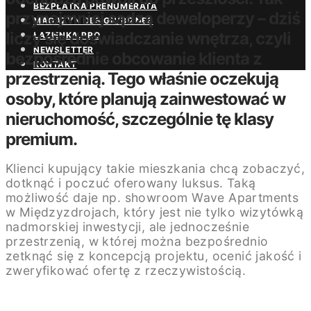
BEZPŁATNA PRENUMERATA
przynajmniej sądzą deweloperzy
–
dziś
MAGAZYN DESIGN/BIZNES
liczy się doświadczanie wnętrza, czyli
ŁAZIENKA.PRO
NEWSLETTER
bezpośrednie obcowanie klienta z
KONTAKT
przestrzenią. Tego właśnie oczekują
osoby, które planują zainwestować w
nieruchomość, szczególnie tę klasy
premium.
Klienci kupujący takie mieszkania chcą zobaczyć,
dotknąć i poczuć oferowany luksus. Taką
możliwość daje np. showroom Wave Apartments
w Międzyzdrojach, który jest nie tylko wizytówką
nadmorskiej inwestycji, ale jednocześnie
przestrzenią, w której można bezpośrednio
zetknąć się z koncepcją projektu, ocenić jakość i
zweryfikować ofertę z rzeczywistością.