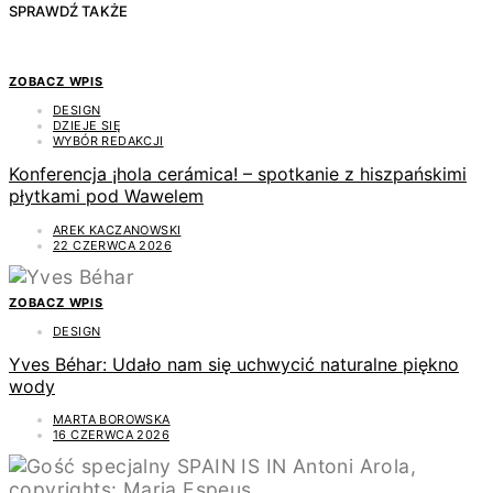
SPRAWDŹ TAKŻE
ZOBACZ WPIS
DESIGN
DZIEJE SIĘ
WYBÓR REDAKCJI
Konferencja ¡hola cerámica! – spotkanie z hiszpańskimi
płytkami pod Wawelem
AREK KACZANOWSKI
22 CZERWCA 2026
ZOBACZ WPIS
DESIGN
Yves Béhar: Udało nam się uchwycić naturalne piękno
wody
MARTA BOROWSKA
16 CZERWCA 2026