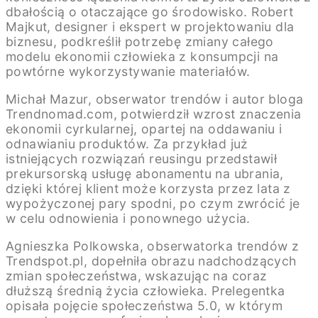
dbałością o otaczające go środowisko. Robert
Majkut, designer i ekspert w projektowaniu dla
biznesu, podkreślił potrzebę zmiany całego
modelu ekonomii człowieka z konsumpcji na
powtórne wykorzystywanie materiałów.
Michał Mazur, obserwator trendów i autor bloga
Trendnomad.com, potwierdził wzrost znaczenia
ekonomii cyrkularnej, opartej na oddawaniu i
odnawianiu produktów. Za przykład już
istniejących rozwiązań reusingu przedstawił
prekursorską usługę abonamentu na ubrania,
dzięki której klient może korzysta przez lata z
wypożyczonej pary spodni, po czym zwrócić je
w celu odnowienia i ponownego użycia.
Agnieszka Polkowska, obserwatorka trendów z
Trendspot.pl, dopełniła obrazu nadchodzących
zmian społeczeństwa, wskazując na coraz
dłuższą średnią życia człowieka. Prelegentka
opisała pojęcie społeczeństwa 5.0, w którym