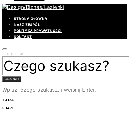
STRONA GŁÓWNA
NASZ ZESPÓŁ
POLITYKA PRYWATNOŚCI
KONTAKT
SEARCH FOR:
SEARCH
Wpisz, czego szukasz, i wciśnij Enter.
TOTAL
0
SHARE