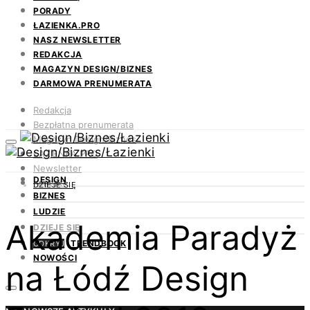
PORADY
ŁAZIENKA.PRO
NASZ NEWSLETTER
REDAKCJA
MAGAZYN DESIGN/BIZNES
DARMOWA PRENUMERATA
Redakcja
Bezpłatna prenumerata
Magazyn Design/Biznes
ŁAZIENKA.PRO
Newsletter
DESIGN
Kontakt
DZIEJE SIĘ
BIZNES
LUDZIE
Akademia Paradyż
DZIEJE SIĘ
TRENDBOOK
ODKRYJ
NOWOŚCI
na Łódź Design