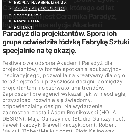
BEZPŁATNA PRENUMERATA
Częścią wydarzenia, którego od lat
MAGAZYN DESIGN/BIZNES
mecenasem jest Ceramika Paradyż,
ŁAZIENKA.PRO
NEWSLETTER
była specjalna edycja Akademii
KONTAKT
Paradyż dla projektantów. Spora ich
grupa odwiedziła łódzką Fabrykę Sztuki
specjalnie na tę okazję.
Festiwalowa odsłona Akademii Paradyż dla
projektantów, w formie spotkania edukacyjno-
inspiracyjnego, pozwoliła na kreatywny dialog o
teraźniejszości i przyszłości designu pomiędzy
projektantami i obserwatorami trendów.
Zaproszeni prelegenci wskazali jak w nieodległej
przyszłości rozwinie się świadomy,
odpowiedzialny design. Na wydarzenie
zaproszeni zostali Adam Bronikowski (HOLA
DESIGN), Maja Ganszyniec (Studio Ganszyniec),
Paweł Tkaczyk (PawelTkaczyk.com), Robert
Majkut (RobertMajkut.com), Piotr Kalinowski