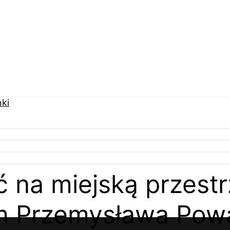
ć na miejską przest
em Przemysława Pow