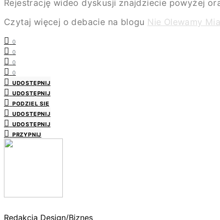
Rejestrację wideo dyskusji znajdziecie powyżej o
Czytaj więcej o debacie na blogu
Nie Olewamy Mia
0
0
0
0
UDOSTĘPNIJ
UDOSTĘPNIJ
PODZIEL SIĘ
UDOSTĘPNIJ
UDOSTĘPNIJ
PRZYPNIJ
Redakcja Design/Biznes