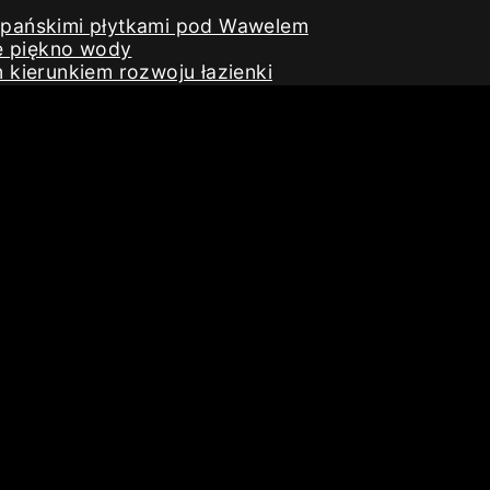
iszpańskimi płytkami pod Wawelem
e piękno wody
kierunkiem rozwoju łazienki
ES Group