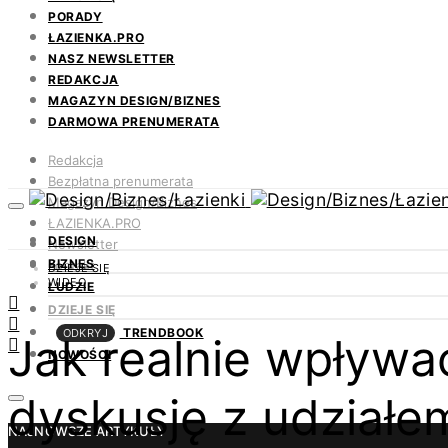
PORADY
ŁAZIENKA.PRO
NASZ NEWSLETTER
REDAKCJA
MAGAZYN DESIGN/BIZNES
DARMOWA PRENUMERATA
Redakcja
Bezpłatna prenumerata
Magazyn Design/Biznes
ŁAZIENKA.PRO
DESIGN
Newsletter
BIZNES
Kontakt
DZIEJE SIĘ
WIDEO
LUDZIE
DZIEJE SIĘ
TRENDBOOK
ODKRYJ
Jak realnie wpływa
NOWOŚCI
dyskusję z udział
NAJNOWSZE ARTYKUŁY