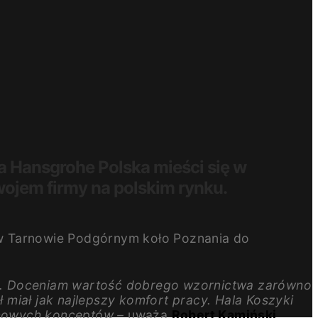
 Hansgrohe Polska mieści się w
wojem firmy na polskim rynku.
 w Tarnowie Podgórnym koło Poznania do
nie. Doceniam wartość dobrego wzornictwa zarówno
ł miał jak najlepszy komfort pracy. Hala Koszyki
 nowych konceptów –
uważa
Robert Kamiński
,