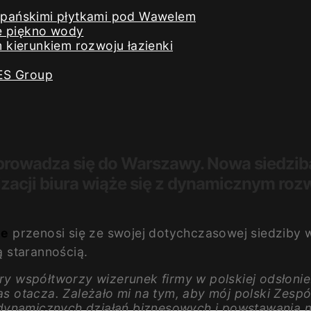
iszpańskimi płytkami pod Wawelem
e piękno wody
kierunkiem rozwoju łazienki
ES Group
prowadza się do Warszawy. Nowa siedziba
izacji biura wiąże się z dynamicznym roz
he
przenosi się ze swojej dotychczasowej siedziby
 starannością.
tóry współtworzy wizerunek firmy w polskiej odsło
as otacza. Zależało mi na tym, aby mój polski Zespó
 dynamicznych działań biznesowych i powstawania