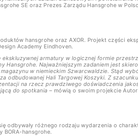
sgrohe SE oraz Prezes Zarządu Hansgrohe w Polsc
produktów hansgrohe oraz AXOR. Projekt części eksp
 Design Academy Eindhoven.
 ekskluzywnej armatury w logicznej formie przestr
rmy Hansgrohe. Najważniejszym zadaniem jest skier
 magazynu w niemieckim Szwarcwaldzie. Stąd wybór
 odbudowanej Hali Targowej Koszyki. Z szacunku d
ntacji na rzecz prawdziwego doświadczenia jakości
jącą do spotkania
– mówią o swoim projekcie Autor
się odbywały różnego rodzaju wydarzenia o charakt
ny BORA-hansgrohe.