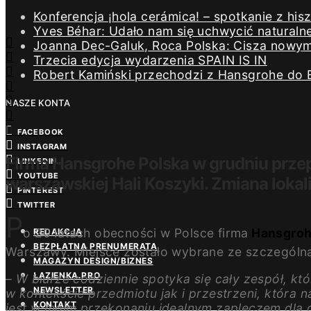
Konferencja ¡hola cerámica! – spotkanie z h
Yves Béhar: Udało nam się uchwycić naturaln
Joanna Dec-Galuk, Roca Polska: Cisza nowym 
Trzecia edycja wydarzenia SPAIN IS IN
Robert Kamiński przechodzi z Hansgrohe do 
NASZE KONTA
FACEBOOK
INSTAGRAM
Firma Hansgrohe Polska w grudniu prze
LINKEDIN
YOUTUBE
warszawskiej Hali Koszyki. Zmiana lokal
PINTEREST
TWITTER
P
o 20 latach obecności w Polsce firma
Hansgro
REDAKCJA
BEZPŁATNA PRENUMERATA
Warszawy. Miejsce zostało wybrane ze szczególną
MAGAZYN DESIGN/BIZNES
ŁAZIENKA.PRO
–
W biurze codziennie spotyka się cały zespół, k
NEWSLETTER
w kontekście przedmiotu jak i przestrzeni, która n
KONTAKT
jest w moim przekonaniu idealnym zapleczem dla