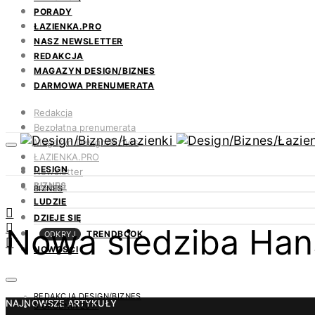
PORADY
ŁAZIENKA.PRO
NASZ NEWSLETTER
REDAKCJA
MAGAZYN DESIGN/BIZNES
DARMOWA PRENUMERATA
Redakcja
Bezpłatna prenumerata
Magazyn Design/Biznes
ŁAZIENKA.PRO
DESIGN
Newsletter
BIZNES
Kontakt
BIZNES
LUDZIE
DZIEJE SIĘ
Nowa siedziba Han
TRENDBOOK
ODKRYJ
NOWOŚCI
REDAKCJA DESIGN/BIZNES
NAJNOWSZE ARTYKUŁY
8 GRUDNIA 2017