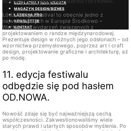
kontekście projektowania na nowo.
BEZPŁATNA PRENUMERATA
MAGAZYN DESIGN/BIZNES
Łódź Design Festival to obecnie jedno z
ŁAZIENKA.PRO
najważniejszych w Europie Środkowo –
NEWSLETTER
Wschodniej wydarzeń związanych z
KONTAKT
projektowaniem o randze międzynarodowej.
Prezentuje design w różnych jego odsłonach – od
wzornictwa przemysłowego, poprzez art i craft
design, projektowanie graficzne i architekturę, aż
po modę.
11. edycja festiwalu
odbędzie się pod hasłem
OD.NOWA.
Nowość zdaje się być najważniejszą cechą
współczesności. Zakwestionowaliśmy wiele
starych prawd i utartych sposobów myślenia. Po