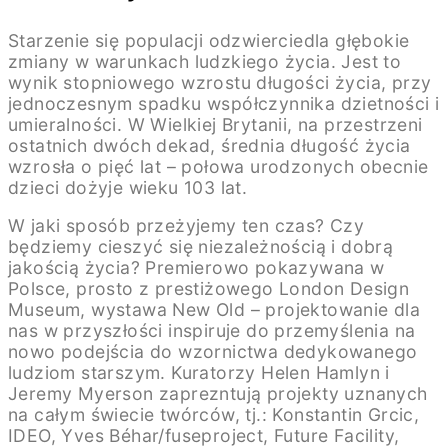
Starzenie się populacji odzwierciedla głębokie
zmiany w warunkach ludzkiego życia. Jest to
wynik stopniowego wzrostu długości życia, przy
jednoczesnym spadku współczynnika dzietności i
umieralności. W Wielkiej Brytanii, na przestrzeni
ostatnich dwóch dekad, średnia długość życia
wzrosła o pięć lat – połowa urodzonych obecnie
dzieci dożyje wieku 103 lat.
W jaki sposób przeżyjemy ten czas? Czy
będziemy cieszyć się niezależnością i dobrą
jakością życia? Premierowo pokazywana w
Polsce, prosto z prestiżowego London Design
Museum, wystawa New Old – projektowanie dla
nas w przyszłości inspiruje do przemyślenia na
nowo podejścia do wzornictwa dedykowanego
ludziom starszym. Kuratorzy Helen Hamlyn i
Jeremy Myerson zaprezntują projekty uznanych
na całym świecie twórców, tj.: Konstantin Grcic,
IDEO, Yves Béhar/fuseproject, Future Facility,