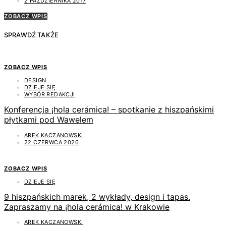
2 PAŹDZIERNIKA 2017
ZOBACZ WPIS
SPRAWDŹ TAKŻE
ZOBACZ WPIS
DESIGN
DZIEJE SIĘ
WYBÓR REDAKCJI
Konferencja ¡hola cerámica! – spotkanie z hiszpańskimi
płytkami pod Wawelem
AREK KACZANOWSKI
22 CZERWCA 2026
ZOBACZ WPIS
DZIEJE SIĘ
9 hiszpańskich marek, 2 wykłady, design i tapas.
Zapraszamy na ¡hola cerámica! w Krakowie
AREK KACZANOWSKI