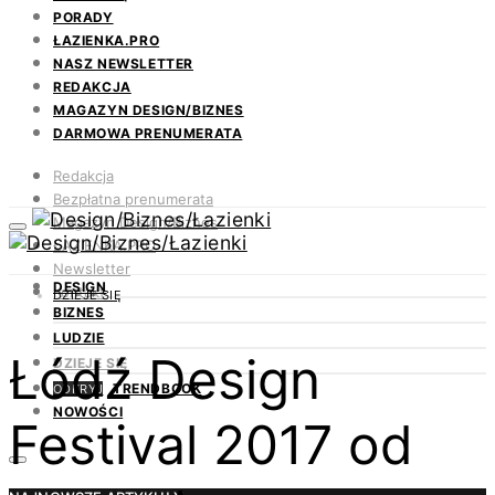
PORADY
ŁAZIENKA.PRO
NASZ NEWSLETTER
REDAKCJA
MAGAZYN DESIGN/BIZNES
DARMOWA PRENUMERATA
Redakcja
Bezpłatna prenumerata
Magazyn Design/Biznes
ŁAZIENKA.PRO
Newsletter
DESIGN
Kontakt
DZIEJE SIĘ
BIZNES
LUDZIE
Łódź Design
DZIEJE SIĘ
TRENDBOOK
ODKRYJ
NOWOŚCI
Festival 2017 od