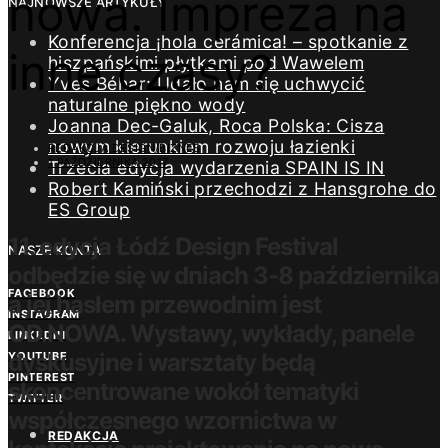
nowa. Impreza na
NAJNOWSZE ARTYKUŁY
Konferencja ¡hola cerámica! – spotkanie z
inne czasy?
hiszpańskimi płytkami pod Wawelem
Yves Béhar: Udało nam się uchwycić
naturalne piękno wody
Joanna Dec-Galuk, Roca Polska: Cisza
nowym kierunkiem rozwoju łazienki
REDAKCJA DESIGN/BIZNES
1 PAŹDZIERNIKA 2017
Trzecia edycja wydarzenia SPAIN IS IN
Robert Kamiński przechodzi z Hansgrohe do
ES Group
11. edycja Łódź Design Festival
NASZE KONTA
odbędzie się w dniach 3-8 października
FACEBOOK
a jej hasłem przewodnim jest
INSTAGRAM
OD.NOWA. Wystawy, wykłady, panele
LINKEDIN
dyskusyjne i warsztaty będą
YOUTUBE
PINTEREST
skoncentrowane wokół tematyki
TWITTER
współczesnego wzornictwa w
REDAKCJA