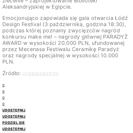
zlecenie – zaprojektowanie Biblioteki
Aleksandryjskiej w Egipcie.
Emocjonująco zapowiada się gala otwarcia Łódź
Design Festival (3 października, godzina 18:30),
podczas której poznamy zwycięzców nagród
konkursu make me! – nagrody głównej PARADYŻ
AWARD w wysokości 20.000 PLN, ufundowanej
przez Mecenasa Festiwalu Ceramikę Paradyż
oraz nagrody specjalnej w wysokości 10.000
PLN.
Źródło:
organizaotrzy
0
0
0
0
UDOSTĘPNIJ
UDOSTĘPNIJ
PODZIEL SIĘ
UDOSTĘPNIJ