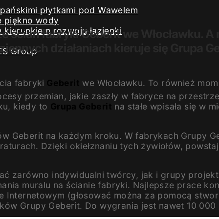
iszpańskimi płytkami pod Wawelem
e piękno wody
kierunkiem rozwoju łazienki
ze ścian fabryki Geberit we Włocławku.
ennych działaniach kieruje się Grupa Gebe
ES Group
cia fabryki
Geberit
we Włocławku. To również mome
ocesy przemian, jakie zaszły w fabryce na przestrz
ku, kiedy to
Grupa Geberit
na stałe wpisała się w mie
w Geberit na każdym kroku. W fabrykach Grupy Geb
eraturach. Dzięki okiełznaniu tych żywiołów, pow
ć zarówno indywidualni twórcy, jak i grupy projekt
nania muralu na ścianie fabryki. Najlepsze prace 
e Internetowym (głosować można za pomocą stworzon
ów Grupy Geberit. Do wygrania jest nawet 10 000 