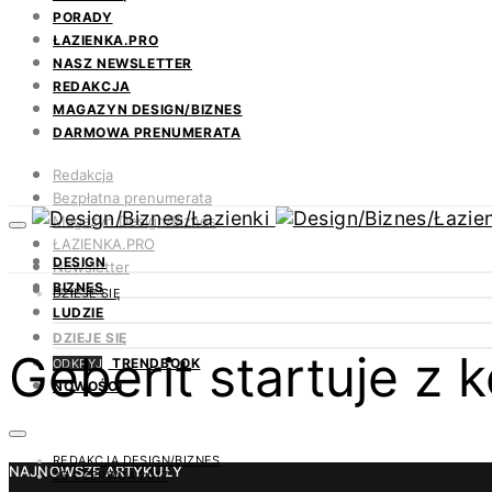
PORADY
ŁAZIENKA.PRO
NASZ NEWSLETTER
REDAKCJA
MAGAZYN DESIGN/BIZNES
DARMOWA PRENUMERATA
Redakcja
Bezpłatna prenumerata
Magazyn Design/Biznes
ŁAZIENKA.PRO
DESIGN
Newsletter
BIZNES
Kontakt
DZIEJE SIĘ
LUDZIE
DZIEJE SIĘ
Geberit startuje z
TRENDBOOK
ODKRYJ
NOWOŚCI
REDAKCJA DESIGN/BIZNES
NAJNOWSZE ARTYKUŁY
23 CZERWCA 2017