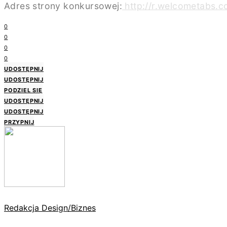
Adres strony konkursowej:
http://r.welcometabs.c
0
0
0
0
UDOSTĘPNIJ
UDOSTĘPNIJ
PODZIEL SIĘ
UDOSTĘPNIJ
UDOSTĘPNIJ
PRZYPNIJ
Redakcja Design/Biznes