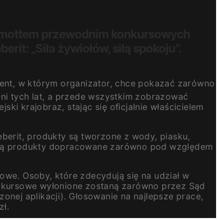
 A mottem przewodnim konkursowych
rit: „Siła żywiołów, siłą spokoju”.
nt, w którym organizator, chce pokazać zarówno
eni tych lat, a przede wszystkim zobrazować
jski krajobraz, stając się oficjalnie właścicielem
erit, produkty są tworzone z wody, piasku,
stają produkty dopracowane zarówno pod względem
owe. Osoby, które zdecydują się na udział w
konkursowe wyłonione zostaną zarówno przez Sąd
ej aplikacji). Głosowanie na najlepsze prace,
zł.