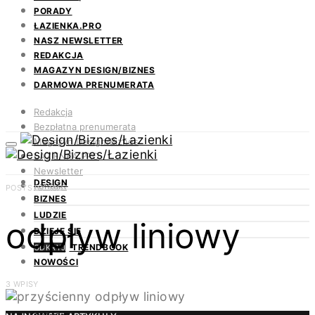
PORADY
ŁAZIENKA.PRO
NASZ NEWSLETTER
REDAKCJA
MAGAZYN DESIGN/BIZNES
DARMOWA PRENUMERATA
Redakcja
Bezpłatna prenumerata
Magazyn Design/Biznes
ŁAZIENKA.PRO
Newsletter
DESIGN
Kontakt
POSTS BY TAG
BIZNES
LUDZIE
odpływ liniowy
DZIEJE SIĘ
TRENDBOOK
ODKRYJ
NOWOŚCI
3 WPISY