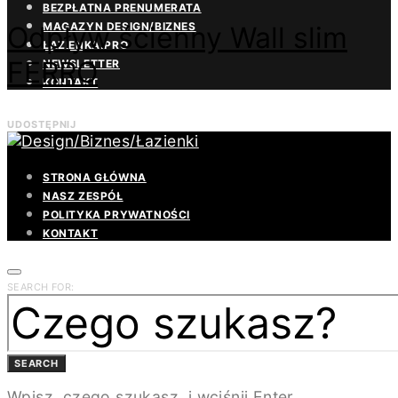
BEZPŁATNA PRENUMERATA
MAGAZYN DESIGN/BIZNES
Odpływ ścienny Wall slim
ŁAZIENKA.PRO
FERRO
NEWSLETTER
KONTAKT
UDOSTĘPNIJ
STRONA GŁÓWNA
NASZ ZESPÓŁ
POLITYKA PRYWATNOŚCI
KONTAKT
SEARCH FOR:
SEARCH
Wpisz, czego szukasz, i wciśnij Enter.