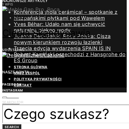
NAJNOWSZE ARTYKUŁY
1 WPIS
Konferencja ¡hola cerámica! – spotkanie z
hiszpańskimi płytkami pod Wawelem
DESIGN
Yves Béhar: Udało nam się uchwycić
naturalne piękno wody
Ciepła Skandynawia
Joanna Dec-Galuk, Roca Polska: Cisza
nowym kierunkiem rozwoju łazienki
Trzecia edycja wydarzenia SPAIN IS IN
UDOSTĘPNIJ
Robert Kamiński przechodzi z Hansgrohe do
ES Group
STRONA GŁÓWNA
NASZE KONTA
NASZ ZESPÓŁ
POLITYKA PRYWATNOŚCI
FACEBOOK
KONTAKT
INSTAGRAM
LINKEDIN
SEARCH FOR:
YOUTUBE
PINTEREST
TWITTER
REDAKCJA
SEARCH