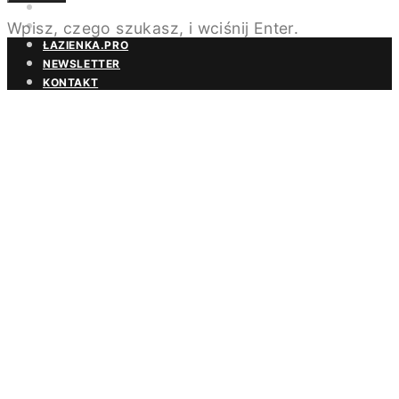
BEZPŁATNA PRENUMERATA
Wpisz, czego szukasz, i wciśnij Enter.
MAGAZYN DESIGN/BIZNES
ŁAZIENKA.PRO
NEWSLETTER
KONTAKT