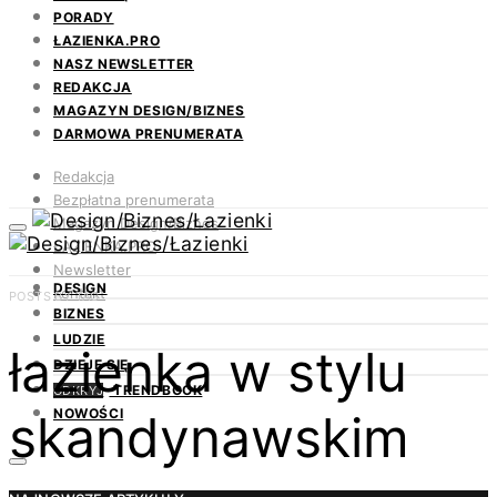
PORADY
ŁAZIENKA.PRO
NASZ NEWSLETTER
REDAKCJA
MAGAZYN DESIGN/BIZNES
DARMOWA PRENUMERATA
Redakcja
Bezpłatna prenumerata
Magazyn Design/Biznes
ŁAZIENKA.PRO
Newsletter
DESIGN
Kontakt
POSTS BY TAG
BIZNES
LUDZIE
łazienka w stylu
DZIEJE SIĘ
TRENDBOOK
ODKRYJ
skandynawskim
NOWOŚCI