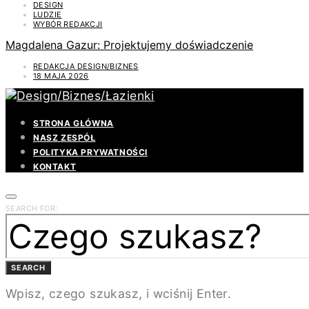
DESIGN
LUDZIE
WYBÓR REDAKCJI
Magdalena Gazur: Projektujemy doświadczenie
REDAKCJA DESIGN/BIZNES
18 MAJA 2026
STRONA GŁÓWNA
NASZ ZESPÓŁ
POLITYKA PRYWATNOŚCI
KONTAKT
SEARCH FOR:
SEARCH
Wpisz, czego szukasz, i wciśnij Enter.