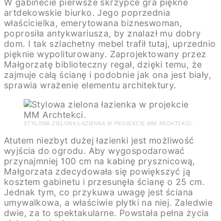
W gabinecie pierwsze skrzypce gra piękne
artdekowskie biurko. Jego poprzednia
właścicielka, emerytowana bizneswoman,
poprosiła antykwariusza, by znalazł mu dobry
dom. I tak szlachetny mebel trafił tutaj, uprzednio
pięknie wypoliturowany. Zaprojektowany przez
Małgorzatę biblioteczny regał, dzięki temu, że
zajmuje całą ścianę i podobnie jak ona jest biały,
sprawia wrażenie elementu architektury.
STYLOWA ZIELONA ŁAZIENKA W PROJEKCIE MM ARCHTEKCI.
Atutem niezbyt dużej łazienki jest możliwość
wyjścia do ogrodu. Aby wygospodarować
przynajmniej 100 cm na kabinę prysznicową,
Małgorzata zdecydowała się powiększyć ją
kosztem gabinetu i przesunęła ścianę o 25 cm.
Jednak tym, co przykuwa uwagę jest ściana
umywalkowa, a właściwie płytki na niej. Zaledwie
dwie, za to spektakularne. Powstała pełna życia