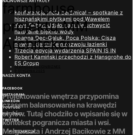
NAJNOWSZE ARTYKUŁY
farmhouse
Konferencja ¡hola cerámica! – spotkanie z
hiszpańskimi płytkami pod Wawelem
projektu MM
Yves Béhar: Udało nam się uchwycić
naturalne piękno wody
Joanna Dec-Galuk, Roca Polska: Cisza
Architekci
nowym kierunkiem rozwoju łazienki
Trzecia edycja wydarzenia SPAIN IS IN
Robert Kamiński przechodzi z Hansgrohe do
ES Group
REDAKCJA DESIGN/BIZNES
9 STYCZNIA 2025
NASZE KONTA
FACEBOOK
Projektowanie wnętrza przypomina
INSTAGRAM
LINKEDIN
czasem balansowanie na krawędzi
YOUTUBE
stylów. Tutaj chodziło o wpisanie się w
PINTEREST
TWITTER
kontekst pogranicza miasta i wsi.
Małgorzata i Andrzej Bacikowie z MM
REDAKCJA