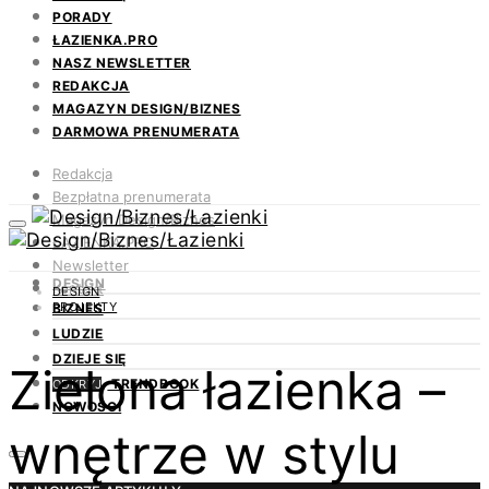
PORADY
ŁAZIENKA.PRO
NASZ NEWSLETTER
REDAKCJA
MAGAZYN DESIGN/BIZNES
DARMOWA PRENUMERATA
Redakcja
Bezpłatna prenumerata
Magazyn Design/Biznes
ŁAZIENKA.PRO
Newsletter
DESIGN
Kontakt
DESIGN
PROJEKTY
BIZNES
LUDZIE
DZIEJE SIĘ
Zielona łazienka –
TRENDBOOK
ODKRYJ
NOWOŚCI
wnętrze w stylu