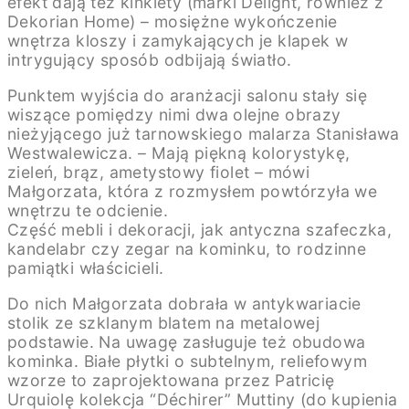
efekt dają też kinkiety (marki Delight, również z
Dekorian Home) – mosiężne wykończenie
wnętrza kloszy i zamykających je klapek w
intrygujący sposób odbijają światło.
Punktem wyjścia do aranżacji salonu stały się
wiszące pomiędzy nimi dwa olejne obrazy
nieżyjącego już tarnowskiego malarza Stanisława
Westwalewicza. – Mają piękną kolorystykę,
zieleń, brąz, ametystowy fiolet – mówi
Małgorzata, która z rozmysłem powtórzyła we
wnętrzu te odcienie.
Część mebli i dekoracji, jak antyczna szafeczka,
kandelabr czy zegar na kominku, to rodzinne
pamiątki właścicieli.
Do nich Małgorzata dobrała w antykwariacie
stolik ze szklanym blatem na metalowej
podstawie. Na uwagę zasługuje też obudowa
kominka. Białe płytki o subtelnym, reliefowym
wzorze to zaprojektowana przez Patricię
Urquiolę kolekcja “Déchirer” Muttiny (do kupienia