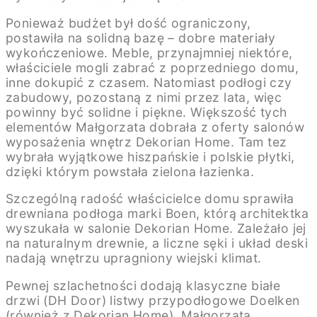
Ponieważ budżet był dość ograniczony,
postawiła na solidną bazę – dobre materiały
wykończeniowe. Meble, przynajmniej niektóre,
właściciele mogli zabrać z poprzedniego domu,
inne dokupić z czasem. Natomiast podłogi czy
zabudowy, pozostaną z nimi przez lata, więc
powinny być solidne i piękne. Większość tych
elementów Małgorzata dobrała z oferty salonów
wyposażenia wnętrz Dekorian Home. Tam tez
wybrała wyjątkowe hiszpańskie i polskie płytki,
dzięki którym powstała zielona łazienka.
Szczególną radość właścicielce domu sprawiła
drewniana podłoga marki Boen, którą architektka
wyszukała w salonie Dekorian Home. Zależało jej
na naturalnym drewnie, a liczne sęki i układ deski
nadają wnętrzu upragniony wiejski klimat.
Pewnej szlachetności dodają klasyczne białe
drzwi (DH Door) listwy przypodłogowe Doelken
(również z Dekorian Home). Małgorzata