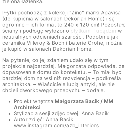
zielona łazienka.
Płytki pochodzą z kolekcji “Zinc” marki Apavisa
(do kupienia w salonach Dekorian Home) i są
ogromne – ich format to 240 x 120 cm! Pozostałe
ściany i podłogę wyłożono
płytkami Tubądzin
w
neutralnych odcieniach szarości. Podobnie jak
ceramika Villeroy & Boch i baterie Grohe, można
je kupić w salonach Dekorian Home.
Na pytanie, co jej zdaniem udało się w tym
projekcie najbardziej, Małgorzata odpowiada, że
dopasowanie domu do kontekstu. – To miał być
bardziej dom na wsi niż rezydencja – podkreśla
architektka. – Właściciele lubią antyki, ale nie
chcieli dworkowego przepychu – dodaje.
Projekt wnętrza:
Małgorzata Bacik / MM
Architekci
Stylizacja sesji zdjęciowej: Anna Bacik
Autor zdjęć: Anna Bacik,
www.instagram.com/azb_interiors