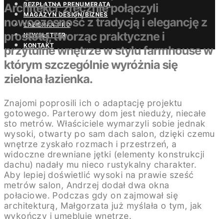
BEZPŁATNA PRENUMERATA
Architekci, zręcznie połączyli
MAGAZYN DESIGN/BIZNES
nowoczesność z tradycją i elegancję z
ŁAZIENKA.PRO
prostotą, tworząc praktyczne i
NEWSLETTER
KONTAKT
przytulne wnętrze w stylu farmhouse w
którym szczególnie wyróżnia się
zielona łazienka.
Znajomi poprosili ich o adaptację projektu
gotowego. Parterowy dom jest nieduży, niecałe
sto metrów. Właściciele wymarzyli sobie jednak
wysoki, otwarty po sam dach salon, dzięki czemu
wnętrze zyskało rozmach i przestrzeń, a
widoczne drewniane jętki (elementy konstrukcji
dachu) nadały mu nieco rustykalny charakter.
Aby lepiej doświetlić wysoki na prawie sześć
metrów salon, Andrzej dodał dwa okna
połaciowe. Podczas gdy on zajmował się
architekturą, Małgorzata już myślała o tym, jak
wykończy i umebluje wnętrze.