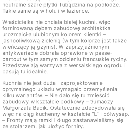
neutralne szare płytki Tubądzina na podłodze.
Takie same są w holu i w łazience.
Właścicielka nie chciała białej kuchni, więc
fornirowaną dębem zabudowę architektka
urozmaiciła ulubionym kolorem klientki –
jasnooliwkową zielenią (w tym kolorze jest także
wieńczący ją gzyms). W zaprzyjaźnionym
antykwariacie dobrała oprawione w passe-
partout w tym samym odcieniu francuskie ryciny.
Przedstawiają warzywa z wersalskiego ogrodu i
pasują tu idealnie.
Kuchnia nie jest duża i zaprojektowanie
optymalnego układu wymagało przemyślenia
kilku wariantów. – Nie dało się tu zmieścić
zabudowy w kształcie podkowy – tłumaczy
Małgorzata Bacik. Ostatecznie zdecydowała się
więc na ciąg kuchenny w kształcie “L” i półwysep.
– Fronty mają ramki i długo zastanawialiśmy się
ze stolarzem, jak ułożyć forniry.