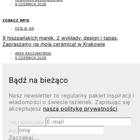
9 CZERWCA 2026
ZOBACZ WPIS
DZIEJE SIĘ
9 hiszpańskich marek, 2 wykłady, design i tapas.
Zapraszamy na ¡hola cerámica! w Krakowie
AREK KACZANOWSKI
5 CZERWCA 2026
Bądź na bieżąco
Nasz newsletter to regularny pakiet inspiracji i
wiadomości o świecie łazienek. Zapisując się
akceptujesz
naszą politykę prywatności
.
TWÓJ ADRES EMAIL
IMIĘ
Zaczekaj....