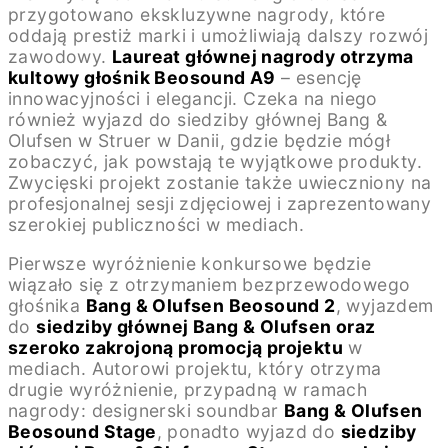
przygotowano ekskluzywne nagrody, które
oddają prestiż marki i umożliwiają dalszy rozwój
zawodowy.
Laureat głównej nagrody otrzyma
kultowy głośnik Beosound A9
– esencję
innowacyjności i elegancji. Czeka na niego
również wyjazd do siedziby głównej Bang &
Olufsen w Struer w Danii, gdzie będzie mógł
zobaczyć, jak powstają te wyjątkowe produkty.
Zwycięski projekt zostanie także uwieczniony na
profesjonalnej sesji zdjęciowej i zaprezentowany
szerokiej publiczności w mediach.
Pierwsze wyróżnienie konkursowe będzie
wiązało się z otrzymaniem bezprzewodowego
głośnika
Bang & Olufsen Beosound 2
, wyjazdem
do
siedziby głównej Bang & Olufsen oraz
szeroko zakrojoną promocją projektu
w
mediach. Autorowi projektu, który otrzyma
drugie wyróżnienie, przypadną w ramach
nagrody: designerski soundbar
Bang & Olufsen
Beosound Stage
, ponadto wyjazd do
siedziby