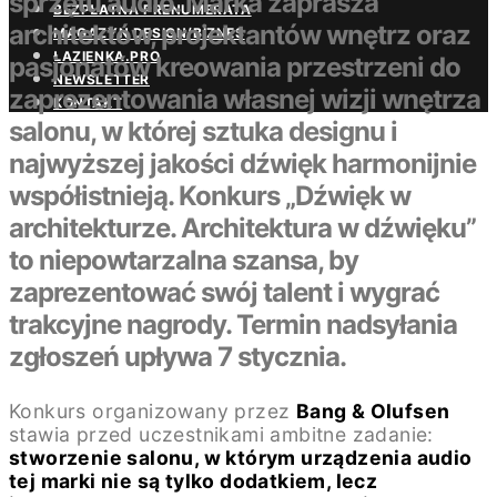
sprzętu audio. Marka zaprasza
BEZPŁATNA PRENUMERATA
architektów, projektantów wnętrz oraz
MAGAZYN DESIGN/BIZNES
ŁAZIENKA.PRO
pasjonatów kreowania przestrzeni do
NEWSLETTER
zaprezentowania własnej wizji wnętrza
KONTAKT
salonu, w której sztuka designu i
najwyższej jakości dźwięk harmonijnie
współistnieją. Konkurs „Dźwięk w
architekturze. Architektura w dźwięku”
to niepowtarzalna szansa, by
zaprezentować swój talent i wygrać
trakcyjne nagrody. Termin nadsyłania
zgłoszeń upływa 7 stycznia.
Konkurs organizowany przez
Bang & Olufsen
stawia przed uczestnikami ambitne zadanie:
stworzenie salonu, w którym urządzenia audio
tej marki nie są tylko dodatkiem, lecz