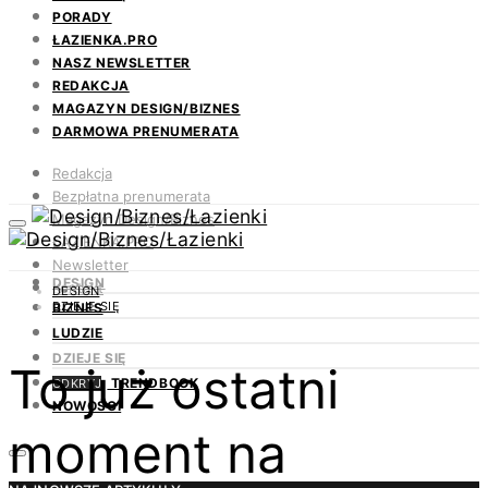
PORADY
ŁAZIENKA.PRO
NASZ NEWSLETTER
REDAKCJA
MAGAZYN DESIGN/BIZNES
DARMOWA PRENUMERATA
Redakcja
Bezpłatna prenumerata
Magazyn Design/Biznes
ŁAZIENKA.PRO
Newsletter
DESIGN
Kontakt
DESIGN
DZIEJE SIĘ
BIZNES
LUDZIE
DZIEJE SIĘ
To już ostatni
TRENDBOOK
ODKRYJ
NOWOŚCI
moment na