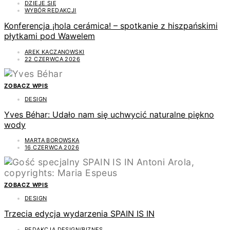
DZIEJE SIĘ
WYBÓR REDAKCJI
Konferencja ¡hola cerámica! – spotkanie z hiszpańskimi
płytkami pod Wawelem
AREK KACZANOWSKI
22 CZERWCA 2026
ZOBACZ WPIS
DESIGN
Yves Béhar: Udało nam się uchwycić naturalne piękno
wody
MARTA BOROWSKA
16 CZERWCA 2026
ZOBACZ WPIS
DESIGN
Trzecia edycja wydarzenia SPAIN IS IN
REDAKCJA DESIGN/BIZNES