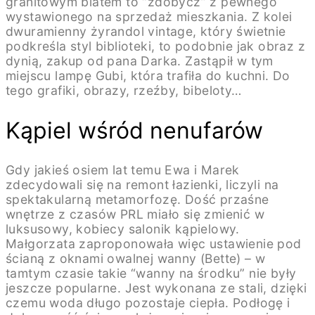
granitowym blatem to “zdobycz” z pewnego
wystawionego na sprzedaż mieszkania. Z kolei
dwuramienny żyrandol vintage, który świetnie
podkreśla styl biblioteki, to podobnie jak obraz z
dynią, zakup od pana Darka. Zastąpił w tym
miejscu lampę Gubi, która trafiła do kuchni. Do
tego grafiki, obrazy, rzeźby, bibeloty…
Kąpiel wśród nenufarów
Gdy jakieś osiem lat temu Ewa i Marek
zdecydowali się na remont łazienki, liczyli na
spektakularną metamorfozę. Dość przaśne
wnętrze z czasów PRL miało się zmienić w
luksusowy, kobiecy salonik kąpielowy.
Małgorzata zaproponowała więc ustawienie pod
ścianą z oknami owalnej wanny (Bette) – w
tamtym czasie takie “wanny na środku” nie były
jeszcze popularne. Jest wykonana ze stali, dzięki
czemu woda długo pozostaje ciepła. Podłogę i