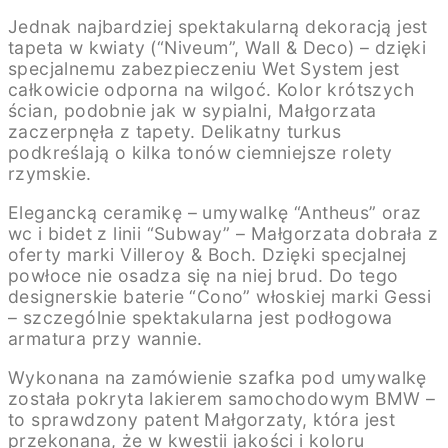
Jednak najbardziej spektakularną dekoracją jest
tapeta w kwiaty (“Niveum”, Wall & Deco) – dzięki
specjalnemu zabezpieczeniu Wet System jest
całkowicie odporna na wilgoć. Kolor krótszych
ścian, podobnie jak w sypialni, Małgorzata
zaczerpnęła z tapety. Delikatny turkus
podkreślają o kilka tonów ciemniejsze rolety
rzymskie.
Elegancką ceramikę – umywalkę “Antheus” oraz
wc i bidet z linii “Subway” – Małgorzata dobrała z
oferty marki Villeroy & Boch. Dzięki specjalnej
powłoce nie osadza się na niej brud. Do tego
designerskie baterie “Cono” włoskiej marki Gessi
– szczególnie spektakularna jest podłogowa
armatura przy wannie.
Wykonana na zamówienie szafka pod umywalkę
została pokryta lakierem samochodowym BMW –
to sprawdzony patent Małgorzaty, która jest
przekonana, że w kwestii jakości i koloru