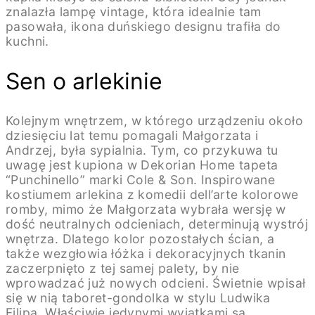
znalazła lampę vintage, która idealnie tam
pasowała, ikona duńskiego designu trafiła do
kuchni.
Sen o arlekinie
Kolejnym wnętrzem, w którego urządzeniu około
dziesięciu lat temu pomagali Małgorzata i
Andrzej, była sypialnia. Tym, co przykuwa tu
uwagę jest kupiona w Dekorian Home tapeta
“Punchinello” marki Cole & Son. Inspirowane
kostiumem arlekina z komedii dell’arte kolorowe
romby, mimo że Małgorzata wybrała wersję w
dość neutralnych odcieniach, determinują wystrój
wnętrza. Dlatego kolor pozostałych ścian, a
także wezgłowia łóżka i dekoracyjnych tkanin
zaczerpnięto z tej samej palety, by nie
wprowadzać już nowych odcieni. Świetnie wpisał
się w nią taboret-gondolka w stylu Ludwika
Filipa. Właściwie jedynymi wyjątkami są