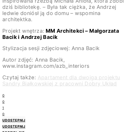
inspirowana rzeźbą Michała Anioła, która zdobi
dziś bibliotekę. – Była tak ciężka, że Andrzej
ledwie doniósł ją do domu – wspomina
architektka.
Projekt wnętrza:
MM Architekci
– Małgorzata
Bacik i Andrzej Bacik
Stylizacja sesji zdjęciowej: Anna Bacik
Autor zdjęć: Anna Bacik,
www.instagram.com/azb_interiors
Czytaj także:
Apartament dla dwojga projektu
Sandry Białkowskiej z pracowni Dobry Układ
0
0
1
0
UDOSTĘPNIJ
UDOSTĘPNIJ