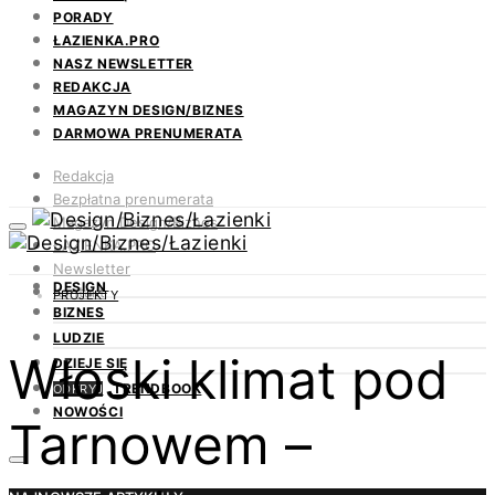
PORADY
ŁAZIENKA.PRO
NASZ NEWSLETTER
REDAKCJA
MAGAZYN DESIGN/BIZNES
DARMOWA PRENUMERATA
Redakcja
Bezpłatna prenumerata
Magazyn Design/Biznes
ŁAZIENKA.PRO
Newsletter
DESIGN
Kontakt
PROJEKTY
BIZNES
LUDZIE
Włoski klimat pod
DZIEJE SIĘ
TRENDBOOK
ODKRYJ
NOWOŚCI
Tarnowem –