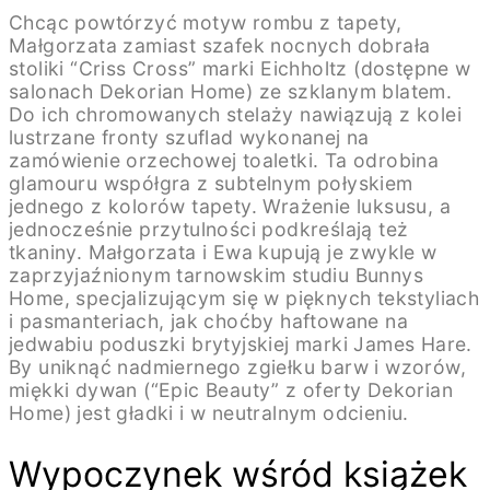
Chcąc powtórzyć motyw rombu z tapety,
Małgorzata zamiast szafek nocnych dobrała
stoliki “Criss Cross” marki Eichholtz (dostępne w
salonach Dekorian Home) ze szklanym blatem.
Do ich chromowanych stelaży nawiązują z kolei
lustrzane fronty szuflad wykonanej na
zamówienie orzechowej toaletki. Ta odrobina
glamouru współgra z subtelnym połyskiem
jednego z kolorów tapety. Wrażenie luksusu, a
jednocześnie przytulności podkreślają też
tkaniny. Małgorzata i Ewa kupują je zwykle w
zaprzyjaźnionym tarnowskim studiu Bunnys
Home, specjalizującym się w pięknych tekstyliach
i pasmanteriach, jak choćby haftowane na
jedwabiu poduszki brytyjskiej marki James Hare.
By uniknąć nadmiernego zgiełku barw i wzorów,
miękki dywan (“Epic Beauty” z oferty Dekorian
Home) jest gładki i w neutralnym odcieniu.
Wypoczynek wśród książek