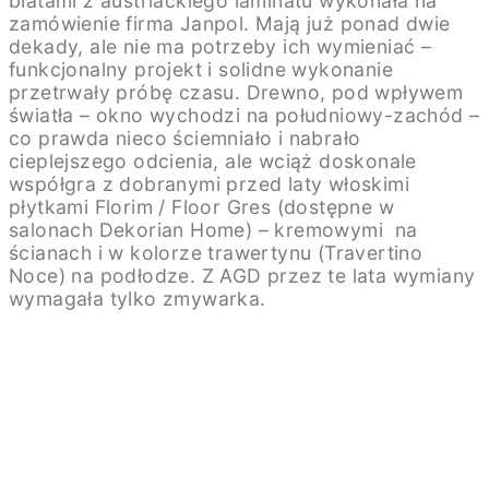
blatami z austriackiego laminatu wykonała na
zamówienie firma Janpol. Mają już ponad dwie
dekady, ale nie ma potrzeby ich wymieniać –
funkcjonalny projekt i solidne wykonanie
przetrwały próbę czasu. Drewno, pod wpływem
światła – okno wychodzi na południowy-zachód –
co prawda nieco ściemniało i nabrało
cieplejszego odcienia, ale wciąż doskonale
współgra z dobranymi przed laty włoskimi
płytkami Florim / Floor Gres (dostępne w
salonach Dekorian Home) – kremowymi na
ścianach i w kolorze trawertynu (Travertino
Noce) na podłodze. Z AGD przez te lata wymiany
wymagała tylko zmywarka.