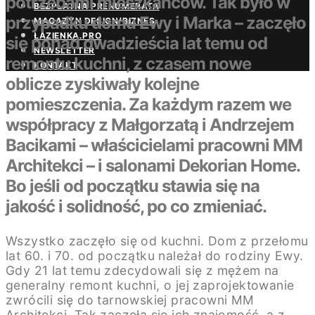
potrzebami mieszkańców. Tak było w
BEZPŁATNA PRENUMERATA
przypadku domu Ewy i Marka – zaczęło
MAGAZYN DESIGN/BIZNES
ŁAZIENKA.PRO
się ponad dwadzieścia lat temu od
NEWSLETTER
remontu kuchni, z czasem nowe
KONTAKT
oblicze zyskiwały kolejne
pomieszczenia. Za każdym razem we
współpracy z Małgorzatą i Andrzejem
Bacikami – właścicielami pracowni MM
Architekci – i salonami Dekorian Home.
Bo jeśli od początku stawia się na
jakość i solidność, po co zmieniać.
Wszystko zaczęło się od kuchni. Dom z przełomu
lat 60. i 70. od początku należał do rodziny Ewy.
Gdy 21 lat temu zdecydowali się z mężem na
generalny remont kuchni, o jej zaprojektowanie
zwrócili się do tarnowskiej pracowni MM
Architekci. Tak zaczęła się ich znajomość, a z