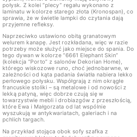
połysk. Z kolei “plecy” regału wykonano z
laminatu w kolorze starego złota (Kronospan), co
sprawia, że w świetle lampki do czytania dają
przyjemne refleksy.
Naprzeciwko ustawiono obitą granatowym
welurem kanapę. Jest rozkładana, więc w razie
potrzeby może służyć jako miejsce do spania. Do
tego dywan w kolorze “6661 Elephant Skin”
(kolekcja “Porto” z salonów Dekorian Home),
którego wiskozowe runo, choć jednobarwne, w
zależności od kąta padania światła nabiera lekko
perłowego połysku. Współgrają z nim okrągłe
francuskie stoliki – są metalowe i od nowości z
lekką patyną, więc dobrze czują się w
towarzystwie mebli i drobiazgów z przeszłością,
które Ewa i Małgorzata od lat wspólnie
wyszukują w antykwariatach, galeriach i na
pchlich targach.
Na przykład stojąca obok sofy szafka z