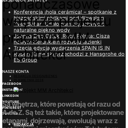
ponadczasowe
NAJNOWSZE ARTYKUŁY
Konferencja ¡hola cerámica! – spotkanie z
wnętrza projektu
hiszpańskimi płytkami pod Wawelem
Yves Béhar: Udało nam się uchwycić
naturalne piękno wody
pracowni MM
Joanna Dec-Galuk, Roca Polska: Cisza
nowym kierunkiem rozwoju łazienki
Trzecia edycja wydarzenia SPAIN IS IN
Architekci
Robert Kamiński przechodzi z Hansgrohe do
ES Group
NASZE KONTA
REDAKCJA DESIGN/BIZNES
15 KWIETNIA 2024
FACEBOOK
INSTAGRAM
LINKEDIN
YOUTUBE
Są wnętrza, które powstają od razu od
PINTEREST
A do Z. Są też takie, które projektowane
TWITTER
etapami, dojrzewają, ewoluują wraz z
REDAKCJA