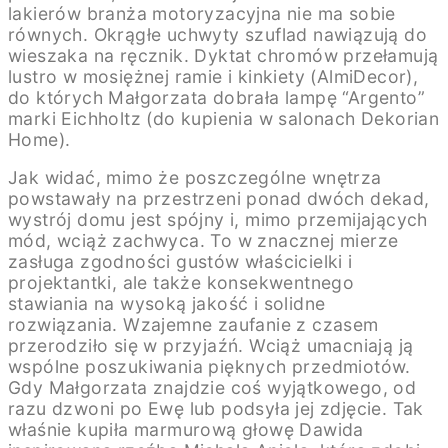
lakierów branża motoryzacyjna nie ma sobie
równych. Okrągłe uchwyty szuflad nawiązują do
wieszaka na ręcznik. Dyktat chromów przełamują
lustro w mosiężnej ramie i kinkiety (AlmiDecor),
do których Małgorzata dobrała lampę “Argento”
marki Eichholtz (do kupienia w salonach Dekorian
Home).
Jak widać, mimo że poszczególne wnętrza
powstawały na przestrzeni ponad dwóch dekad,
wystrój domu jest spójny i, mimo przemijających
mód, wciąż zachwyca. To w znacznej mierze
zasługa zgodności gustów właścicielki i
projektantki, ale także konsekwentnego
stawiania na wysoką jakość i solidne
rozwiązania. Wzajemne zaufanie z czasem
przerodziło się w przyjaźń. Wciąż umacniają ją
wspólne poszukiwania pięknych przedmiotów.
Gdy Małgorzata znajdzie coś wyjątkowego, od
razu dzwoni po Ewę lub podsyła jej zdjęcie. Tak
właśnie kupiła marmurową głowę Dawida