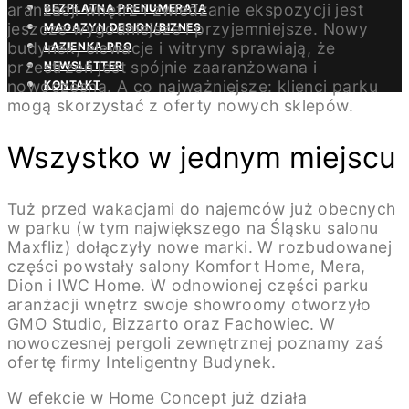
aranżacji wnętrz i zwiedzanie ekspozycji jest
BEZPŁATNA PRENUMERATA
jeszcze wygodniejsze i przyjemniejsze. Nowy
MAGAZYN DESIGN/BIZNES
budynek, elewacje i witryny sprawiają, że
ŁAZIENKA.PRO
przestrzeń jest spójnie zaaranżowana i
NEWSLETTER
nowoczesna. A co najważniejsze: klienci parku
KONTAKT
mogą skorzystać z oferty nowych sklepów.
Wszystko w jednym miejscu
Tuż przed wakacjami do najemców już obecnych
w parku (w tym największego na Śląsku salonu
Maxfliz) dołączyły nowe marki. W rozbudowanej
części powstały salony Komfort Home, Mera,
Dion i IWC Home. W odnowionej części parku
aranżacji wnętrz swoje showroomy otworzyło
GMO Studio, Bizzarto oraz Fachowiec. W
nowoczesnej pergoli zewnętrznej poznamy zaś
ofertę firmy Inteligentny Budynek.
W efekcie w Home Concept już działa