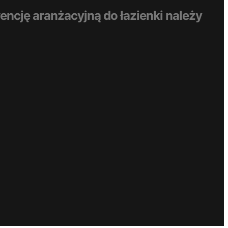
nwencję aranżacyjną do łazienki należy