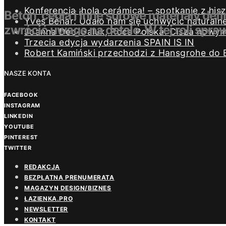
Konferencja ¡hola cerámica! – spotkanie z h
Beton, cegła i inne surowe materiały defi
Yves Béhar: Udało nam się uchwycić naturaln
zwrócić uwagę na detale. W tej roli spraw
Joanna Dec-Galuk, Roca Polska: Cisza nowym 
Trzecia edycja wydarzenia SPAIN IS IN
Robert Kamiński przechodzi z Hansgrohe do 
NASZE KONTA
FACEBOOK
INSTAGRAM
LINKEDIN
YOUTUBE
PINTEREST
TWITTER
REDAKCJA
BEZPŁATNA PRENUMERATA
MAGAZYN DESIGN/BIZNES
ŁAZIENKA.PRO
NEWSLETTER
KONTAKT