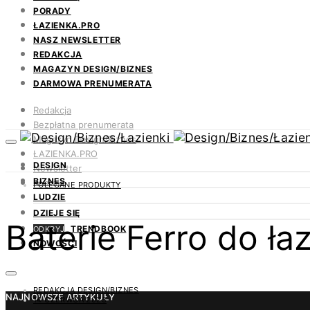
PORADY
ŁAZIENKA.PRO
NASZ NEWSLETTER
REDAKCJA
MAGAZYN DESIGN/BIZNES
DARMOWA PRENUMERATA
Redakcja
Bezpłatna prenumerata
Magazyn Design/Biznes
ŁAZIENKA.PRO
DESIGN
Newsletter
BIZNES
Kontakt
POLECANE PRODUKTY
LUDZIE
DZIEJE SIĘ
Baterie Ferro do ła
TRENDBOOK
ODKRYJ
NOWOŚCI
REDAKCJA DESIGN/BIZNES
NAJNOWSZE ARTYKUŁY
14 CZERWCA 2023