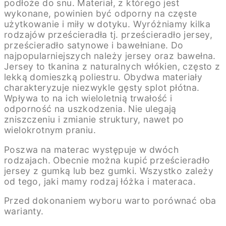
podłoże do snu. Materiał, z którego jest
wykonane, powinien być odporny na częste
użytkowanie i miły w dotyku. Wyróżniamy kilka
rodzajów prześcieradła tj. prześcieradło jersey,
prześcieradło satynowe i bawełniane. Do
najpopularniejszych należy jersey oraz bawełna.
Jersey to tkanina z naturalnych włókien, często z
lekką domieszką poliestru. Obydwa materiały
charakteryzuje niezwykle gęsty splot płótna.
Wpływa to na ich wieloletnią trwałość i
odporność na uszkodzenia. Nie ulegają
zniszczeniu i zmianie struktury, nawet po
wielokrotnym praniu.
Poszwa na materac występuje w dwóch
rodzajach. Obecnie można kupić prześcieradło
jersey z gumką lub bez gumki. Wszystko zależy
od tego, jaki mamy rodzaj łóżka i materaca.
Przed dokonaniem wyboru warto porównać oba
warianty.