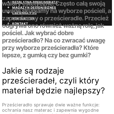
walory estetyczne. Często całą swoją
BEZPŁATNA PRENUMERATA
MAGAZYN DESIGN/BIZNES
uwagę skupiamy na wyborze pościeli, a
ŁAZIENKA.PRO
zapominamy o prześcieradle. Przecież
NEWSLETTER
KONTAKT
odgrywa ono również ważną rolę, jak
pościel. Jak wybrać dobre
prześcieradło? Na co zwracać uwagę
przy wyborze prześcieradła? Które
lepsze, z gumką czy bez gumki?
Jakie są rodzaje
prześcieradeł, czyli który
materiał będzie najlepszy?
Prześcieradło sprawuje dwie ważne funkcje:
ochrania nasz materac i zapewnia wygodne