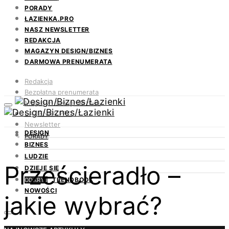
PORADY
ŁAZIENKA.PRO
NASZ NEWSLETTER
REDAKCJA
MAGAZYN DESIGN/BIZNES
DARMOWA PRENUMERATA
Redakcja
Bezpłatna prenumerata
Magazyn Design/Biznes
ŁAZIENKA.PRO
Newsletter
DESIGN
Kontakt
PORADY
BIZNES
LUDZIE
Prześcieradło –
DZIEJE SIĘ
TRENDBOOK
ODKRYJ
NOWOŚCI
jakie wybrać?