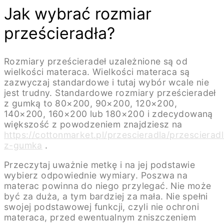
Jak wybrać rozmiar
prześcieradła?
Rozmiary prześcieradeł uzależnione są od
wielkości materaca. Wielkości materaca są
zazwyczaj standardowe i tutaj wybór wcale nie
jest trudny. Standardowe rozmiary prześcieradeł
z gumką to 80×200, 90×200, 120×200,
140×200, 160×200 lub 180×200 i zdecydowaną
większość z powodzeniem znajdziesz na
https://cottonmarket.pl/przescieradla/przescierad
z-gumka
.
Przeczytaj uważnie metkę i na jej podstawie
wybierz odpowiednie wymiary. Poszwa na
materac powinna do niego przylegać. Nie może
być za duża, a tym bardziej za mała. Nie spełni
swojej podstawowej funkcji, czyli nie ochroni
materaca, przed ewentualnym zniszczeniem