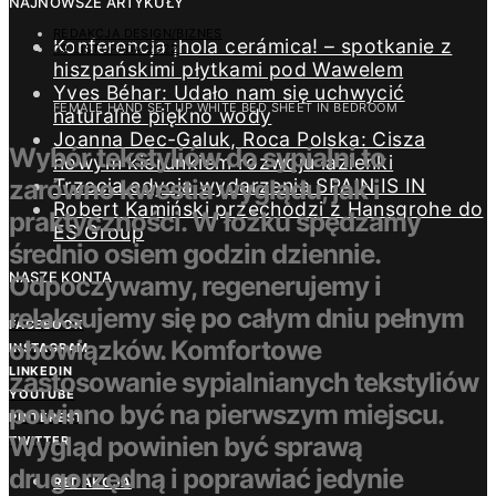
NAJNOWSZE ARTYKUŁY
REDAKCJA DESIGN/BIZNES
Konferencja ¡hola cerámica! – spotkanie z
29 LISTOPADA 2022
hiszpańskimi płytkami pod Wawelem
Yves Béhar: Udało nam się uchwycić
FEMALE HAND SET UP WHITE BED SHEET IN BEDROOM
naturalne piękno wody
Joanna Dec-Galuk, Roca Polska: Cisza
Wybór tekstyliów do sypialni to
nowym kierunkiem rozwoju łazienki
zarówno kwestia wyglądu, jak i
Trzecia edycja wydarzenia SPAIN IS IN
Robert Kamiński przechodzi z Hansgrohe do
praktyczności. W łóżku spędzamy
ES Group
średnio osiem godzin dziennie.
NASZE KONTA
Odpoczywamy, regenerujemy i
relaksujemy się po całym dniu pełnym
FACEBOOK
obowiązków. Komfortowe
INSTAGRAM
LINKEDIN
zastosowanie sypialnianych tekstyliów
YOUTUBE
powinno być na pierwszym miejscu.
PINTEREST
Wygląd powinien być sprawą
TWITTER
drugorzędną i poprawiać jedynie
REDAKCJA