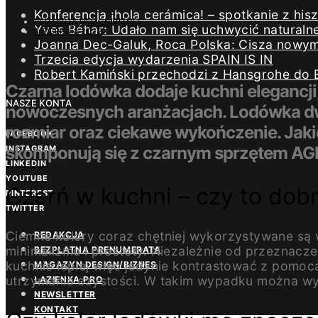
Konferencja ¡hola cerámica! – spotkanie z h
REDAKCJA DESIGN/BIZNES
Yves Béhar: Udało nam się uchwycić naturaln
3 SIERPNIA 2022
Joanna Dec-Galuk, Roca Polska: Cisza nowym 
Trzecia edycja wydarzenia SPAIN IS IN
Robert Kamiński przechodzi z Hansgrohe do 
Czarna lodówka dodaje kuchni elegancji,
NASZE KONTA
nowoczesnych aranżacjach. Lodówka dwu
rozmiar oraz ciekawe wykończenie. Jakie
FACEBOOK
skomponują się z czarnym sprzętem AG
INSTAGRAM
LINKEDIN
YOUTUBE
Czerń w kuchni – czy to dob
PINTEREST
TWITTER
Ciemne kolory coraz chętniej wykorzystywane są
REDAKCJA
minimalizmu i prostoty. Niezależnie od przeznacz
BEZPŁATNA PRENUMERATA
kuchnie lepiej więc jedynie kontrastować z pom
MAGAZYN DESIGN/BIZNES
utrzymania czystości. W takim wypadku można wyb
ŁAZIENKA.PRO
NEWSLETTER
KONTAKT