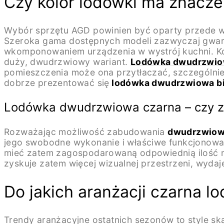
Czy kolor lodówki ma znacze
Wybór sprzętu AGD powinien być oparty przede wsz
Szeroka gama dostępnych modeli zazwyczaj gwaran
wkomponowaniem urządzenia w wystrój kuchni. Kol
duży, dwudrzwiowy wariant.
Lodówka dwudrzwio
pomieszczenia może ona przytłaczać, szczególnie
dobrze prezentować się
lodówka dwudrzwiowa bi
Lodówka dwudrzwiowa czarna – czy 
Rozważając możliwość zabudowania
dwudrzwiow
jego swobodne wykonanie i właściwe funkcjonowan
mieć zatem zagospodarowaną odpowiednią ilość mi
zyskuje zatem więcej wizualnej przestrzeni, wydaj
Do jakich aranżacji czarna 
Trendy aranżacyjne ostatnich sezonów to style s