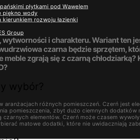
iszpańskimi płytkami pod Wawelem
e piękno wody
kierunkiem rozwoju łazienki
ES Group
 wytworności i charakteru. Wariant ten j
drzwiowa czarna będzie sprzętem, któr
 meble zgrają się z czarną chłodziarką? 
D?
ry wybór?
 w aranżacjach różnych pomieszczeń. Czerń jest e
enia pomieszczenia, zbyt dużo ciemnych dodatków m
ocą czarnych elementów. Czerń może czasem wywoły
ierać matowe dodatki, które nie uwidaczniają zabr