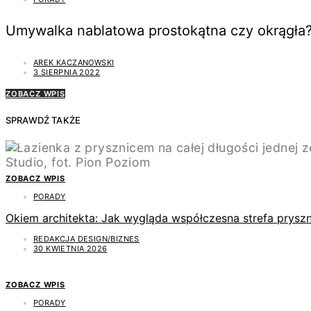
Umywalka nablatowa prostokątna czy okrągła? 
AREK KACZANOWSKI
3 SIERPNIA 2022
ZOBACZ WPIS
SPRAWDŹ TAKŻE
ZOBACZ WPIS
PORADY
Okiem architekta: Jak wygląda współczesna strefa pryszn
REDAKCJA DESIGN/BIZNES
30 KWIETNIA 2026
ZOBACZ WPIS
PORADY