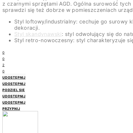
z czarnymi sprzętami AGD. Ogólna surowość tych
sprawdzi się też dobrze w pomieszczeniach urzą
Styl loftowy/industrialny: cechuje go surowy k
dekoracji.
Styl skandynawski
: styl odwołujący się do nat
Styl retro-nowoczesny: styl charakteryzuje 
0
0
2
0
UDOSTĘPNIJ
UDOSTĘPNIJ
PODZIEL SIĘ
UDOSTĘPNIJ
UDOSTĘPNIJ
PRZYPNIJ