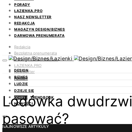
PORADY
ŁAZIENKA.PRO
NASZ NEWSLETTER
REDAKCJA
MAGAZYN DESIGN/BIZNES
DARMOWA PRENUMERATA
Redakcja
Bezpłatna prenumerata
Magazyn Design/Biznes
ŁAZIENKA.PRO
DESIGN
Newsletter
BIZNES
Kontakt
PORADY
LUDZIE
DZIEJE SIĘ
Lodówka dwudrzwio
TRENDBOOK
ODKRYJ
NOWOŚCI
pasować?
NAJNOWSZE ARTYKUŁY