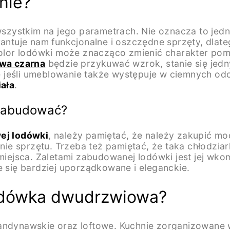
nie?
ystkim na jego parametrach. Nie oznacza to jedna
tuje nam funkcjonalne i oszczędne sprzęty, dlate
or lodówki może znacząco zmienić charakter pomie
wa czarna
będzie przykuwać wzrok, stanie się jed
 jeśli umeblowanie także występuje w ciemnych od
ała
.
zabudować?
ej lodówki
, należy pamiętać, że należy zakupić m
ie sprzętu. Trzeba też pamiętać, że taka chłodzi
ejsca. Zaletami zabudowanej lodówki jest jej wk
e się bardziej uporządkowane i eleganckie.
lodówka dwudrzwiowa?
kandynawskie oraz loftowe. Kuchnie zorganizowane