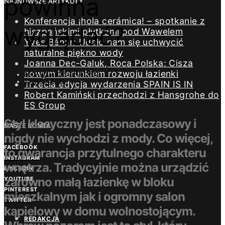
powinna
NAJNOWSZE ARTYKUŁY
Konferencja ¡hola cerámica! – spotkanie z
wyglądać?
hiszpańskimi płytkami pod Wawelem
Yves Béhar: Udało nam się uchwycić
naturalne piękno wody
Joanna Dec-Galuk, Roca Polska: Cisza
nowym kierunkiem rozwoju łazienki
REDAKCJA DESIGN/BIZNES
30 MAJA 2022
Trzecia edycja wydarzenia SPAIN IS IN
Robert Kamiński przechodzi z Hansgrohe do
ES Group
Styl klasyczny jest ponadczasowy i
NASZE KONTA
nigdy nie wychodzi z mody. Co więcej,
FACEBOOK
to gwarancja przytulnego charakteru
INSTAGRAM
wnętrza. Tradycyjnie można urządzić
LINKEDIN
zarówno małą łazienkę w bloku
YOUTUBE
PINTEREST
mieszkalnym jak i ogromny salon
TWITTER
kąpielowy w domu wolnostojącym.
REDAKCJA