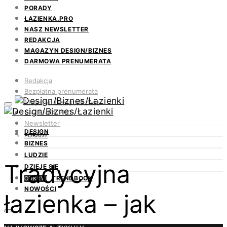
PORADY
ŁAZIENKA.PRO
NASZ NEWSLETTER
REDAKCJA
MAGAZYN DESIGN/BIZNES
DARMOWA PRENUMERATA
Redakcja
Bezpłatna prenumerata
Magazyn Design/Biznes
ŁAZIENKA.PRO
Newsletter
DESIGN
Kontakt
PORADY
BIZNES
LUDZIE
Tradycyjna
DZIEJE SIĘ
TRENDBOOK
ODKRYJ
NOWOŚCI
łazienka – jak