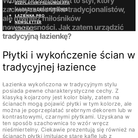
Wbrew pozorom jest to styl, który
BEZPŁATNA PRENUMERATA
zachwyca nie tylko tradycjonalistów,
MAGAZYN DESIGN/BIZNES
ŁAZIENKA.PRO
ale również miłośników
NEWSLETTER
nowoczesności. Jak zatem urządzić
KONTAKT
tradycyjną łazienkę?
Płytki i wykończenie ścian w
tradycyjnej łazience
Łazienka wykończona w tradycyjnym stylu
posiada pewne charakterystyczne cechy. Z
klasyką kojarzony jest kolor biały, zatem na
ścianach mogą pojawić płytki w tym kolorze, ale
można je poprzeplatać srebrnym dekorem lub w
kontrastowymi, czarnymi płytkami. Uzyskana w
ten sposób szachownica to wzór wręcz
nieśmiertelny. Ciekawie prezentują się również na
ścianach płytki imitujące stare kafle lub z