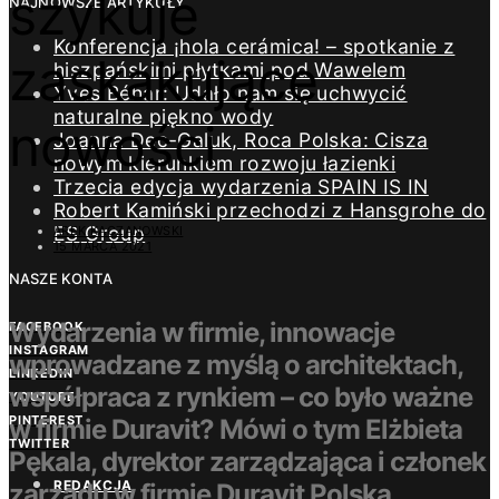
szykuje
NAJNOWSZE ARTYKUŁY
Konferencja ¡hola cerámica! – spotkanie z
zaskakujące
hiszpańskimi płytkami pod Wawelem
Yves Béhar: Udało nam się uchwycić
naturalne piękno wody
nowości
Joanna Dec-Galuk, Roca Polska: Cisza
nowym kierunkiem rozwoju łazienki
Trzecia edycja wydarzenia SPAIN IS IN
Robert Kamiński przechodzi z Hansgrohe do
ES Group
AREK KACZANOWSKI
15 MARCA 2021
NASZE KONTA
Wydarzenia w firmie, innowacje
FACEBOOK
INSTAGRAM
wprowadzane z myślą o architektach,
LINKEDIN
współpraca z rynkiem – co było ważne
YOUTUBE
PINTEREST
w firmie Duravit? Mówi o tym Elżbieta
TWITTER
Pękala, dyrektor zarządzająca i członek
REDAKCJA
zarządu w firmie Duravit Polska.