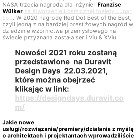
NASA trzecia nagroda dla inżynier
Franzise
Wülker
za stworzenie kosmicznej toalety Lunar
Loo
. W 2020 nagrodę Red Dot Best of the Best,
czyli jedną z najbardziej prestiżowych nagród w
dziedzinie wzornictwa przemysłowego na
świecie przyznana została serii Viu & XViu.
Nowości 2021 roku zostaną
przedstawione na Duravit
Design Days 22.03.2021,
które można obejrzeć
klikając w link:
https://designdays.duravit.co
m/
Jakie nowe
usługi/rozwiązania/premiery/działania z myślą
o architektach i projektantach wprowadziliście