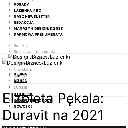
PORADY
ŁAZIENKA.PRO
NASZ NEWSLETTER
REDAKCJA
MAGAZYN DESIGN/BIZNES
DARMOWA PRENUMERATA
Redakcja
Bezpłatna prenumerata
Magazyn Design/Biznes
ŁAZIENKA.PRO
Newsletter
DESIGN
Kontakt
LUDZIE
BIZNES
LUDZIE
Elżbieta Pękala:
DZIEJE SIĘ
TRENDBOOK
ODKRYJ
NOWOŚCI
Duravit na 2021