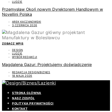
LUDZIE
Przemysław Okoń nowym Dyrektorem Handlowym w
Novellini Polska
AREK KACZANOWSKI
3 CZERWCA 2026
ZOBACZ WPIS
DESIGN
LUDZIE
WYBÓR REDAKCJI
Magdalena Gazur: Projektujemy doświadczenie
REDAKCJA DESIGN/BIZNES
18 MAJA 2026
STRONA GŁÓWNA
NASZ ZESPÓŁ
POLITYKA PRYWATNOŚCI
KONTAKT