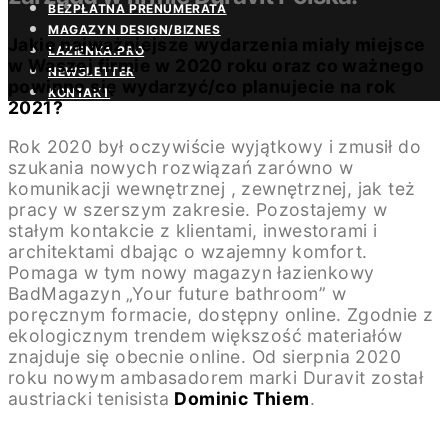
BEZPŁATNA PRENUMERATA
MAGAZYN DESIGN/BIZNES
Jakie najważniejsze wydarzenia miały miejsce
ŁAZIENKA.PRO
w Waszej firmie w 2020 roku oraz co ważnego
NEWSLETTER
powinno się wydarzyć/co planujecie na rok
KONTAKT
2021?
Rok 2020 był oczywiście wyjątkowy i zmusił do
szukania nowych rozwiązań zarówno w
komunikacji wewnętrznej , zewnętrznej, jak też
pracy w szerszym zakresie. Pozostajemy w
stałym kontakcie z klientami, inwestorami i
architektami dbając o wzajemny komfort.
Pomaga w tym nowy magazyn łazienkowy
BadMagazyn „Your future bathroom” w
poręcznym formacie, dostępny online. Zgodnie z
ekologicznym trendem większość materiałów
znajduje się obecnie online. Od sierpnia 2020
roku nowym ambasadorem marki Duravit został
austriacki tenisista
Dominic Thiem
.