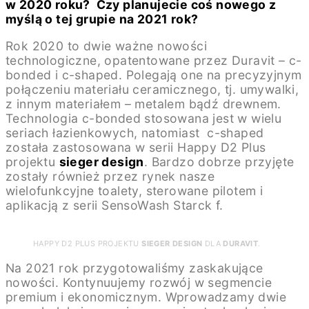
w 2020 roku? Czy planujecie coś nowego z
myślą o tej grupie na 2021 rok?
Rok 2020 to dwie ważne nowości
technologiczne, opatentowane przez Duravit – c-
bonded i c-shaped. Polegają one na precyzyjnym
połączeniu materiału ceramicznego, tj. umywalki,
z innym materiałem – metalem bądź drewnem.
Technologia c-bonded stosowana jest w wielu
seriach łazienkowych, natomiast c-shaped
została zastosowana w serii Happy D2 Plus
projektu
sieger design
. Bardzo dobrze przyjęte
zostały również przez rynek nasze
wielofunkcyjne toalety, sterowane pilotem i
aplikacją z serii SensoWash Starck f.
HAPPY D2 PLUS PROJEKTU
SIEGER DESIGN
DLA
DURAVIT
.
Na 2021 rok przygotowaliśmy zaskakujące
nowości. Kontynuujemy rozwój w segmencie
premium i ekonomicznym. Wprowadzamy dwie