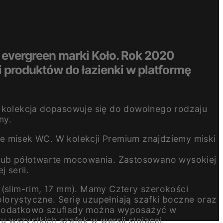
To evergreen marki Koło. Rok 2020
i produktów do łazienki w platformę
mu kolekcja dopasowuje się do dowolnego rodzaju
ny.
 misek WC. W kolekcji Premium znajdziemy miski
e lub półotwarte mocowania. Zastosowano wysokiej
 serii.
(slim-rim, 17 mm). Mamy Cztery szerokości
olorystyczne. Serię uzupełniają szafki boczne oraz
. Dodatkowo szuflady można wyposażyć w
u wszystkich szafek w wersji stojącej.