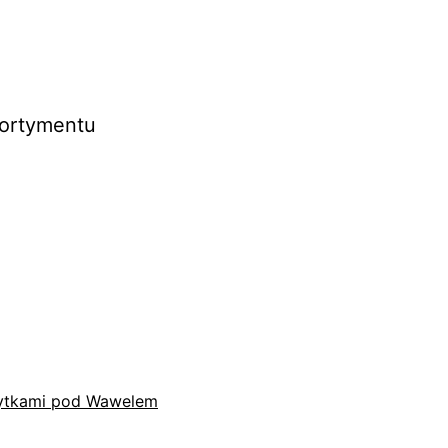
sortymentu
płytkami pod Wawelem