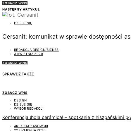
ZOBACZ WPIS
NASTĘPNY ARTYKUŁ
DZIEJE SIĘ
Cersanit: komunikat w sprawie dostępności a
REDAKCJA DESIGN/BIZNES
3 KWIETNIA 2020
ZOBACZ WPIS
SPRAWDŹ TAKŻE
ZOBACZ WPIS
DESIGN
DZIEJE SIĘ
WYBÓR REDAKCJI
Konferencja ¡hola cerámica! – spotkanie z hiszpańskimi 
AREK KACZANOWSKI
22 CZERWCA 2026