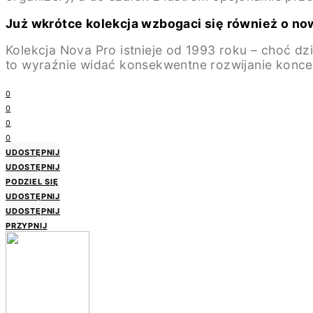
Już wkrótce kolekcja wzbogaci się również o n
Kolekcja Nova Pro istnieje od 1993 roku – choć d
to wyraźnie widać konsekwentne rozwijanie koncep
0
0
0
0
UDOSTĘPNIJ
UDOSTĘPNIJ
PODZIEL SIĘ
UDOSTĘPNIJ
UDOSTĘPNIJ
PRZYPNIJ