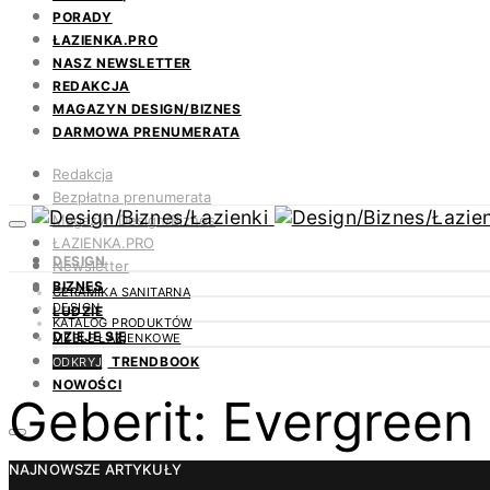
PORADY
ŁAZIENKA.PRO
NASZ NEWSLETTER
REDAKCJA
MAGAZYN DESIGN/BIZNES
DARMOWA PRENUMERATA
Redakcja
Bezpłatna prenumerata
Magazyn Design/Biznes
ŁAZIENKA.PRO
DESIGN
Newsletter
BIZNES
Kontakt
CERAMIKA SANITARNA
DESIGN
LUDZIE
KATALOG PRODUKTÓW
DZIEJE SIĘ
MEBLE ŁAZIENKOWE
TRENDBOOK
ODKRYJ
NOWOŚCI
Geberit: Evergreen 
NAJNOWSZE ARTYKUŁY