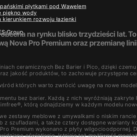
iszpańskimi płytkami pod Wawelem
e piękno wody
kierunkiem rozwoju łazienki
ES Group
 obecna na rynku blisko trzydzieści lat. 
zwą Nova Pro Premium oraz przemianę lini
iniach ceramicznych
Bez Barier i Pico, dzięki cze
oraz jakość produktów, to zachowuje przystępne ce
śród których warto zwrócić uwagę na nowe modele
gmentu bez barier. Każdą z nich wyróżniają zakryt
Rimfree®, którą odnajdziemy w każdym modelu nowej
we zestawy meblowe z umywalkami o niskim rancie 
ub z szufladami, a także cztery dostępne warianty k
va Pro Premium wykonano z płyty wilgocioodpornej
widziano oświetlenie. Istnieje też możliwość montaż